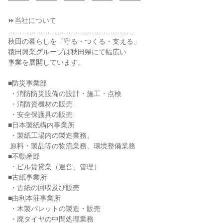
⏩当社について

………………………………………………

秋田の暮らしを「守る・つくる・支える」

猿田興業グループは秋田県にて幅広い

事業を展開しています。

■防災事業部

 ・消防防災設備の設計・施工・点検

 ・消防資機材の販売

 ・安全保護具の販売

■日本製紙構内事業所

 ・製紙工場内の製造業務、

 原料・製品等の物流業務、環境整備業務

■不動産部

 ・ビル賃貸業（運営、管理）

■古紙事業所

 ・古紙の回収及び販売

■由利本荘事業所

 ・木製パレットの製造・販売

 ・廃タイヤの中間処理業務
