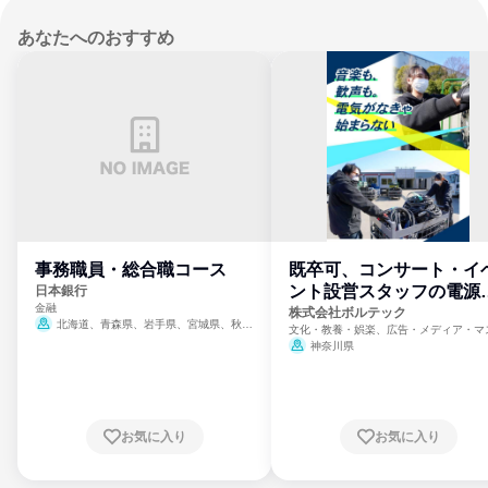
あなたへのおすすめ
事務職員・総合職コース
既卒可、コンサート・イ
ント設営スタッフの電源
日本銀行
金融
門
株式会社ボルテック
北海道、青森県、岩手県、宮城県、秋田
文化・教養・娯楽、広告・メディア・マ
県、山形県、福島県、茨城県、群馬県、埼玉
ミ、電力・ガス・水道・エネルギー
神奈川県
県、東京都、神奈川県、新潟県、富山県、石
川県、福井県、山梨県、長野県、静岡県、愛
知県、京都府、大阪府、兵庫県、鳥取県、島
根県、岡山県、広島県、山口県、徳島県、香
川県、愛媛県、高知県、福岡県、佐賀県、長
お気に入り
お気に入り
崎県、熊本県、大分県、宮崎県、鹿児島県、
沖縄県