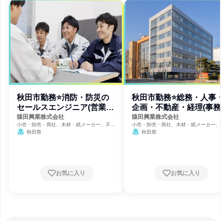
秋田市勤務⭐消防・防災の
秋田市勤務⭐総務・人事
セールスエンジニア(営業
企画・不動産・経理(事務
系)
系)
猿田興業株式会社
猿田興業株式会社
小売・卸売・商社、木材・紙メーカー、不動
小売・卸売・商社、木材・紙メーカー、
産管理
産管理
秋田県
秋田県
お気に入り
お気に入り