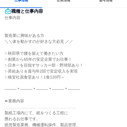
仕事情報
企業情報
選考情報
職種と仕事内容
仕事内容

製造業に興味がある方

＼＼体を動かすのが好きな方必見 ／／

✨秋田県で腰を据えて働きたい方

✨創業から65年の安定企業でお仕事！

✨日本一を目指すサッカー部・野球部あり！

✨昇給あり＆賞与年2回で安定収入を実現

✨格安社員食堂あり！1食120円～

―――＊―――＊―――＊―――＊―――

⏩業務内容

………………………………………………

製紙工場内にて、紙をつくる工程に

携わるお仕事です。

紙管製造業務、機械運転操作、製品管理、
