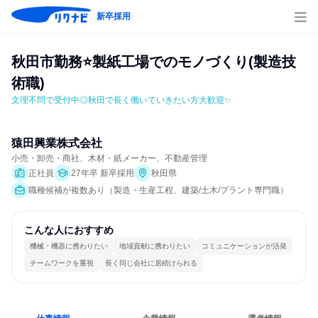
新卒採用
秋田市勤務⭐製紙工場でのモノづくり(製造技
術職)
文理不問で受付中◎秋田で長く働いていきたい方大歓迎✨
猿田興業株式会社
小売・卸売・商社、木材・紙メーカー、不動産管理
正社員
27年卒 新卒採用
秋田県
職種候補が複数あり（製造・生産工程、建築/土木/プラント専門職）
こんな人におすすめ
機械・機器に携わりたい
地域貢献に携わりたい
コミュニケーションが活発
チームワークを重視
長く同じ会社に居続けられる