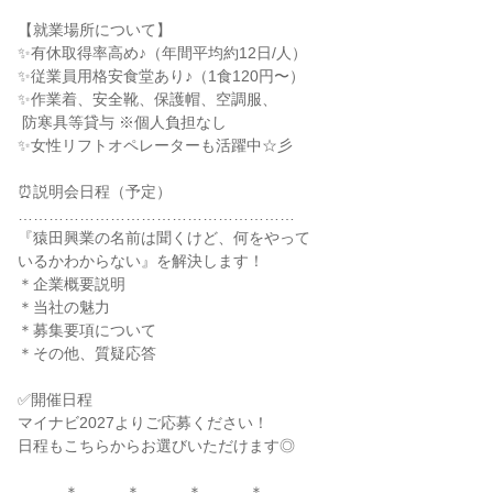
【就業場所について】

✨有休取得率高め♪（年間平均約12日/人）

✨従業員用格安食堂あり♪（1食120円〜）

✨作業着、安全靴、保護帽、空調服、

 防寒具等貸与 ※個人負担なし

✨女性リフトオペレーターも活躍中☆彡

⏰説明会日程（予定）

………………………………………………

『猿田興業の名前は聞くけど、何をやって

いるかわからない』を解決します！

＊企業概要説明

＊当社の魅力

＊募集要項について

＊その他、質疑応答

✅開催日程

マイナビ2027よりご応募ください！

日程もこちらからお選びいただけます◎

―――＊―――＊―――＊―――＊―――
