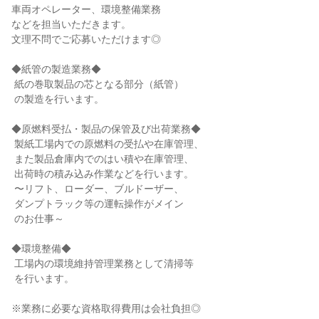
車両オペレーター、環境整備業務

などを担当いただきます。

文理不問でご応募いただけます◎

◆紙管の製造業務◆

 紙の巻取製品の芯となる部分（紙管）

 の製造を行います。

◆原燃料受払・製品の保管及び出荷業務◆

 製紙工場内での原燃料の受払や在庫管理、

 また製品倉庫内でのはい積や在庫管理、

 出荷時の積み込み作業などを行います。

 〜リフト、ローダー、ブルドーザー、

 ダンプトラック等の運転操作がメイン

 のお仕事～

◆環境整備◆

 工場内の環境維持管理業務として清掃等

 を行います。

※業務に必要な資格取得費用は会社負担◎
