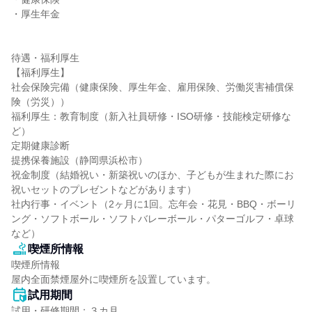
・厚生年金

待遇・福利厚生

【福利厚生】

社会保険完備（健康保険、厚生年金、雇用保険、労働災害補償保
険（労災））

福利厚生：教育制度（新入社員研修・ISO研修・技能検定研修な
ど）

定期健康診断

提携保養施設（静岡県浜松市）

祝金制度（結婚祝い・新築祝いのほか、子どもが生まれた際にお
祝いセットのプレゼントなどがあります）

社内行事・イベント（2ヶ月に1回。忘年会・花見・BBQ・ボーリ
ング・ソフトボール・ソフトバレーボール・パターゴルフ・卓球
など）
喫煙所情報
喫煙所情報

屋内全面禁煙屋外に喫煙所を設置しています。
試用期間
試用・研修期間：３カ月  
