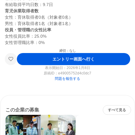
育児休業取得者数
女性：育休取得者0名（対象者0名）

役員・管理職の女性比率
女性役員比率：25.0%

締切：なし
エントリー画面へ行く
表示開始日：2026年1月8日
原稿ID：
e49005752d4c0dc7
問題を報告する
この企業の募集
すべて見る