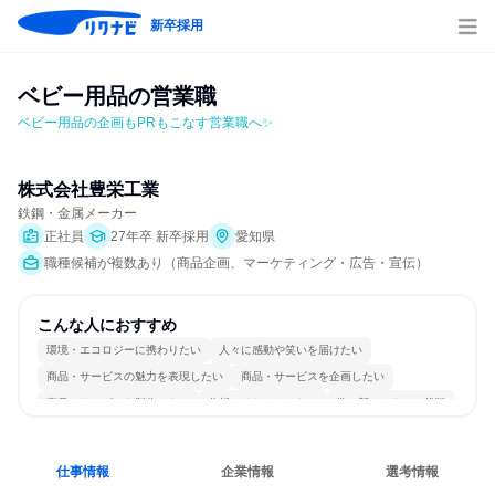
新卒採用
ベビー用品の営業職
ベビー用品の企画もPRもこなす営業職へ✨
株式会社豊栄工業
鉄鋼・金属メーカー
正社員
27年卒 新卒採用
愛知県
職種候補が複数あり（商品企画、マーケティング・広告・宣伝）
こんな人におすすめ
環境・エコロジーに携わりたい
人々に感動や笑いを届けたい
商品・サービスの魅力を表現したい
商品・サービスを企画したい
商品・サービスを製作したい
分析・リサーチしたい
常に新しいものに挑戦
個人の能力を重視
長く同じ会社に居続けられる
人とたくさん会話する
仕事情報
企業情報
選考情報