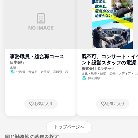
事務職員・総合職コース
既卒可、コンサート・イ
ント設営スタッフの電源
日本銀行
金融
門
株式会社ボルテック
北海道、青森県、岩手県、宮城県、秋田
文化・教養・娯楽、広告・メディア・マ
県、山形県、福島県、茨城県、群馬県、埼玉
ミ、電力・ガス・水道・エネルギー
神奈川県
県、東京都、神奈川県、新潟県、富山県、石
川県、福井県、山梨県、長野県、静岡県、愛
知県、京都府、大阪府、兵庫県、鳥取県、島
根県、岡山県、広島県、山口県、徳島県、香
川県、愛媛県、高知県、福岡県、佐賀県、長
お気に入り
お気に入り
崎県、熊本県、大分県、宮崎県、鹿児島県、
沖縄県
トップページへ
同じ勤務地の募集を探す