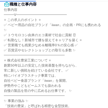
職種と仕事内容
仕事内容

━━━V━━━━━━━━━━━━━━━

⭐ この求人のポイント ⭐

✅ ベビー用品の自社ブランド「iiwan」の企画・PRにも携われる 
✨

✅ トウモロコシ由来のエコ素材で社会に貢献 ⏰

✅ 転勤なし！新城市で腰を据えてキャリアを築く ⭐

✅ 営業職でも残業少なめ＆離職率0％の安心感 ✅

✅ 百貨店やセレクトショップとの取引も多数 ✨

━━━━━━━━━━━━━━━━━━

⭐ 株式会社豊栄工業について ⭐

創業50年以上の安定した技術基盤を持ちながら、

常に新しい挑戦を続けている会社です。 ✅

特にバイオプラスチック事業では、

自社ベビー食器ブランド「iiwan」を展開。

伊勢丹やこどもビームスでも扱われる

自慢の製品を世の中に広めるお仕事です。 ✨

━━━━━━━━━━━━━━━━━━

✨ 事業の強み ✨

「技術の豊栄」と呼ばれる精密な金型技術。
