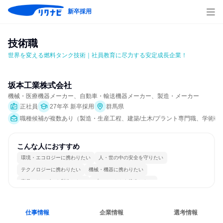
新卒採用
技術職
世界を変える燃料タンク技術｜社員教育に尽力する安定成長企業！
坂本工業株式会社
機械・医療機器メーカー、自動車・輸送機器メーカー、製造・メーカー
正社員
27年卒 新卒採用
群馬県
職種候補が複数あり（製造・生産工程、建築/土木/プラント専門職、学術研
こんな人におすすめ
環境・エコロジーに携わりたい
人・世の中の安全を守りたい
テクノロジーに携わりたい
機械・機器に携わりたい
商品・サービスを製作したい
プロジェクトを推進したい
分析・リサーチしたい
コミュニケーションが活発
チームワークを重視
明確な目標を追いかける
仕事情報
企業情報
選考情報