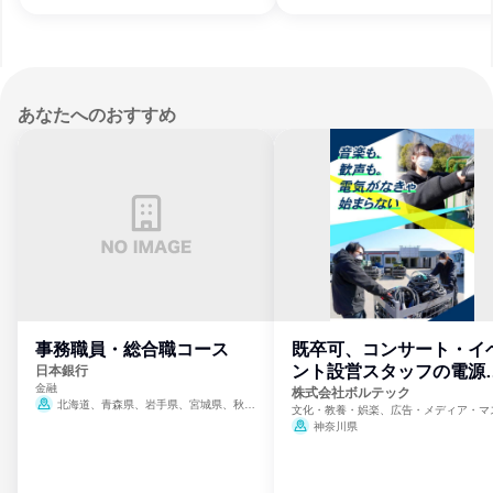
あなたへのおすすめ
事務職員・総合職コース
既卒可、コンサート・イ
ント設営スタッフの電源
日本銀行
金融
門
株式会社ボルテック
北海道、青森県、岩手県、宮城県、秋田
文化・教養・娯楽、広告・メディア・マ
県、山形県、福島県、茨城県、群馬県、埼玉
ミ、電力・ガス・水道・エネルギー
神奈川県
県、東京都、神奈川県、新潟県、富山県、石
川県、福井県、山梨県、長野県、静岡県、愛
知県、京都府、大阪府、兵庫県、鳥取県、島
根県、岡山県、広島県、山口県、徳島県、香