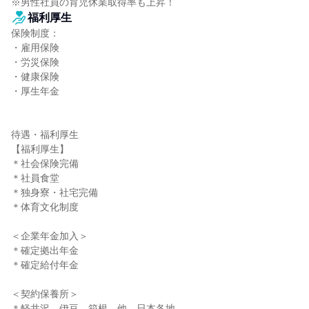
※男性社員の育児休業取得率も上昇！
福利厚生
保険制度：

・雇用保険

・労災保険

・健康保険

・厚生年金

待遇・福利厚生

【福利厚生】

＊社会保険完備

＊社員食堂

＊独身寮・社宅完備

＊体育文化制度

＜企業年金加入＞

＊確定拠出年金

＊確定給付年金

＜契約保養所＞

＊軽井沢、伊豆、箱根、他、日本各地
