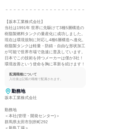
－－－－－－－－－－－－－－－－－－－－

【坂本工業株式会社】

当社は1991年 世界に先駆けて3種5層構造の

樹脂製燃料タンクの量産化に成功しました。

現在は環境規制に対応し4種6層構造へ進化。

樹脂製タンクは軽量・防錆・自由な形状加工

が可能で世界市場で急速に普及しています。

日本でこの技術を持つメーカーは僅か3社！

環境改善という使命を胸に革新を続けます！
配属職種について
入社後は記載の職種で配属されます。
勤務地
坂本工業株式会社

勤務地

＜本社(管理・開発センター)＞

群馬県太田市別所町292

＜新島工場＞
