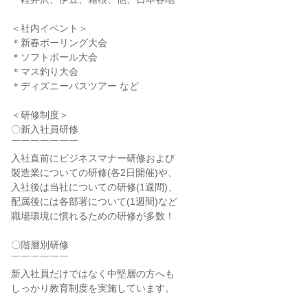
＜社内イベント＞

＊新春ボーリング大会

＊ソフトボール大会

＊マス釣り大会

＊ディズニーバスツアー など

＜研修制度＞

〇新入社員研修

￣￣￣￣￣￣￣

入社直前にビジネスマナー研修および

製造業についての研修(各2日開催)や、

入社後は当社についての研修(1週間)、

配属後には各部署について(1週間)など

職場環境に慣れるための研修が多数！

〇階層別研修

￣￣￣￣￣￣

新入社員だけではなく中堅層の方へも

しっかり教育制度を実施しています。
