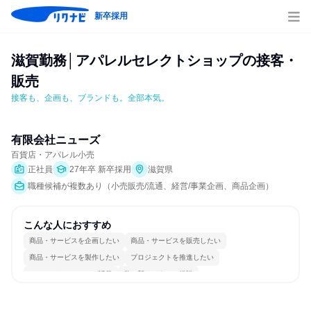
新卒採用
滋賀勤務│アパレルセレクトショップの接客・
販売
接客も、企画も、ブランドも。全部本気。
有限会社ニューズ
百貨店・アパレル小売
正社員
27年卒 新卒採用
滋賀県
職種候補が複数あり（小売販売/流通、経営/事業企画、商品企画）
こんな人におすすめ
商品・サービスを企画したい
商品・サービスを販売したい
商品・サービスを製作したい
プロジェクトを推進したい
コミュニケーションが活発
常に新しいものに挑戦
女性が働きやすい環境で働ける
長く同じ会社に居続けられる
若手が裁量を持てる環境
人とたくさん会話する