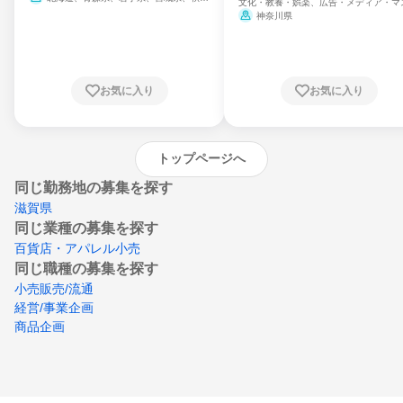
文化・教養・娯楽、広告・メディア・マ
県、山形県、福島県、茨城県、群馬県、埼玉
ミ、電力・ガス・水道・エネルギー
神奈川県
県、東京都、神奈川県、新潟県、富山県、石
川県、福井県、山梨県、長野県、静岡県、愛
知県、京都府、大阪府、兵庫県、鳥取県、島
根県、岡山県、広島県、山口県、徳島県、香
川県、愛媛県、高知県、福岡県、佐賀県、長
お気に入り
お気に入り
崎県、熊本県、大分県、宮崎県、鹿児島県、
沖縄県
トップページへ
同じ勤務地の募集を探す
滋賀県
同じ業種の募集を探す
百貨店・アパレル小売
同じ職種の募集を探す
小売販売/流通
経営/事業企画
商品企画