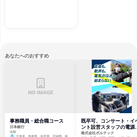
あなたへのおすすめ
事務職員・総合職コース
既卒可、コンサート・イ
ント設営スタッフの電源
日本銀行
金融
門
株式会社ボルテック
北海道、青森県、岩手県、宮城県、秋田