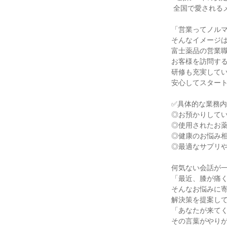
 全国で愛されるメーカー営業✨

「営業ってノルマ
そんなイメージは
富士薬品の営業職
お客様を訪問する
研修も充実してい
安心してスタート
✅具体的な業務内
◎お預かりしてい
◎使用されたお薬
◎健康のお悩み相
◎最適なサプリや
何気ない会話が一
「最近、膝が痛く
そんなお悩みに寄
解決策を提案して
「あなたが来てく
その言葉がやりが