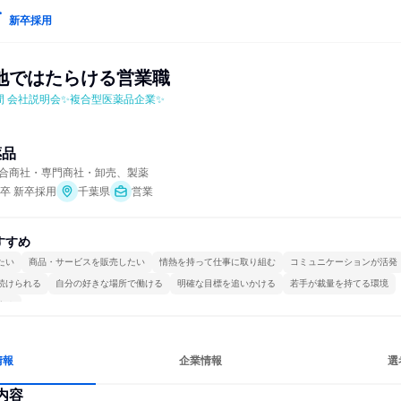
新卒採用
地ではたらける営業職
間 会社説明会✨複合型医薬品企業✨
薬品
合商社・専門商社・卸売、製薬
年卒 新卒採用
千葉県
営業
すすめ
たい
商品・サービスを販売したい
情熱を持って仕事に取り組む
コミュニケーションが活発
続けられる
自分の好きな場所で働ける
明確な目標を追いかける
若手が裁量を持てる環境
する
情報
企業情報
選
内容