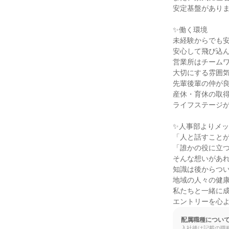
安定基盤がありま
✨働く環境

未経験からでも安
安心して飛び込ん
営業所はチームワ
大切にする雰囲気
先輩後輩の仲が良
産休・育休の取得
ライフステージが
✨人事部よりメッ
「人と話すことが
「誰かの役に立つ
そんな想いがあれ
知識は後からつい
地域の人々の健康
私たちと一緒に成
エントリーを心
配属職種につい
入社後は記載の職