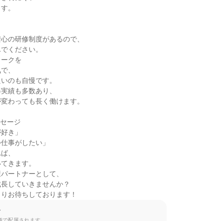
す。

心の研修制度があるので、

でください。

ークを

で、

いのも自慢です。

実績も多数あり、

変わっても長く働けます。

セージ

好き」

仕事がしたい」

ば、

てきます。

パートナーとして、

長していきませんか？

よりお待ちしております！
て
種で配属されます。