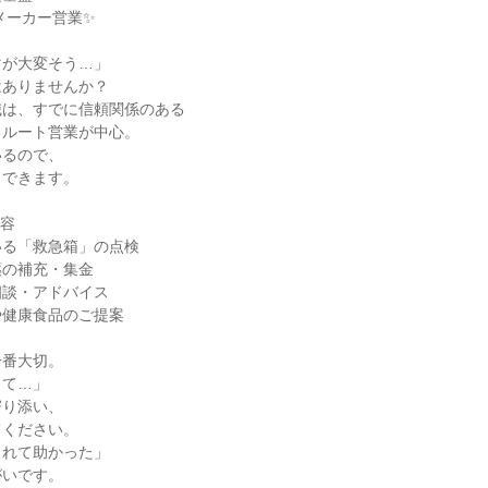
が大変そう…」

ありませんか？

は、すでに信頼関係のある

ルート営業が中心。

るので、

できます。

容

る「救急箱」の点検

の補充・集金

談・アドバイス

健康食品のご提案

番大切。

て…」

り添い、

ください。

れて助かった」

いです。
