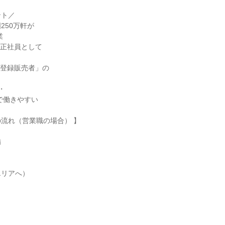
ト／

250万軒が

正社員として

登録販売者」の



流れ（営業職の場合） 】



リアへ）
