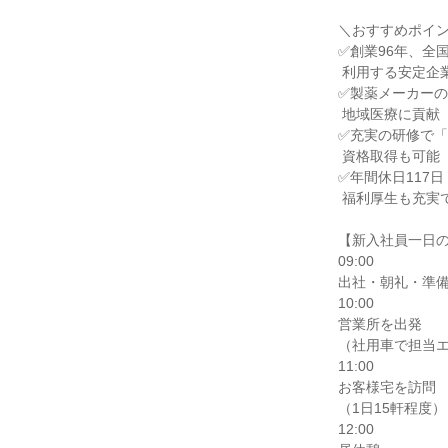
＼おすすめポイン
✅創業96年、全国
 利用する安定企業

✅製薬メーカーの
 地域医療に貢献

✅充実の研修で「
 資格取得も可能

✅年間休日117日・
 福利厚生も充実で働きやすい

【新入社員一日の
09:00

出社・朝礼・準備
10:00

営業所を出発

（社用車で担当エ
11:00

お客様宅を訪問

（1日15軒程度）

12:00
