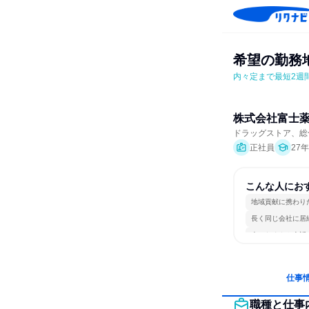
希望の勤務
内々定まで最短2週
株式会社富士
ドラッグストア、総
正社員
27
こんな人にお
地域貢献に携わり
長く同じ会社に居
人とたくさん会話
仕事
職種と仕事