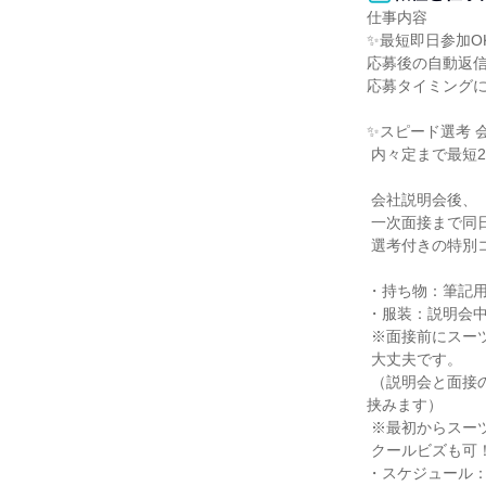
仕事内容

✨最短即日参加OK
応募後の自動返信
応募タイミングに
✨スピード選考 
 内々定まで最短2週間！

 会社説明会後、

 一次面接まで同日にすすむことができる

 選考付きの特別コースです。

・持ち物：筆記用
・服装：説明会中
 ※面接前にスーツへお着替えいただければ

 大丈夫です。

 （説明会と面接の間は休憩時間を

挟みます）

 ※最初からスーツでもOKです！

 クールビズも可！

・スケジュール：