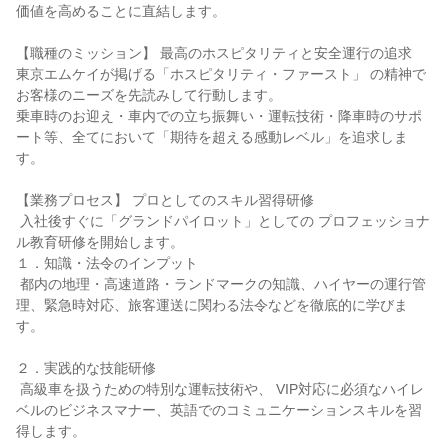
価値を高めることに直結します。

【職種のミッション】 最高のホスピタリティと安全運行の追求

東京エムケイが掲げる「ホスピタリティ・ファースト」 の精神で
お客様のニーズを先読みして行動します。

乗車時のお迎え・車内での立ち振舞い・運転技術・降車時のサポ
ート等、全てにおいて「期待を超える感動レベル」を追求しま
す。

【業務プロセス】 プロとしてのスキル習得研修

 入社後すぐに「グランドパイロット」としての プロフェッショナ
ル教育研修を開始します。

１．知識・法令のインプット

 都内の地理・高速道路・ランドマークの知識、ハイヤーの運行管
理、緊急時対応、旅客運送に関わる法令などを徹底的に学びま
す。

２．実践的な技能研修

 高級車を扱うための特別な運転技術や、 VIP対応に必須なハイレ
ベルのビジネスマナー、英語でのコミュニケーションスキルを習
得します。
