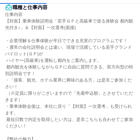
職種と仕事内容
仕事内容

【対面】乗車体験説明会「若手ＧＰと高級車で巡る体験会 都内観
光付き♪」＆【対面】一次選考(面接)

・企業理解＆仕事体験が半日でできる充実のプログラムです！

・通常の会社説明会とは違い、現場で活躍している若手グランド
パイロット(ＧＰ)が

 ハイヤー(高級車)を運転し都内をご案内します。

 都内観光を体験しながらＧＰに自由に質問できる、双方向型の特
別説明会です！

・「接客、観光、ホテル業界に興味のある方」は是非ご参加くだ
さい！

 （※定員に限りがございますので「先着申込順」とさせていただ
きます）

・乗車体験会後は、本社に戻り「【対面】一次選考」も受けられ
ます。

 最短日数で内定を取得したい方は、是非こちらも合わせてご参加
ください！

【弊社の魅力】
