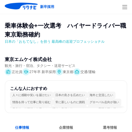
新卒採用
乗車体験会+一次選考　ハイヤードライバー職 
東京勤務確約
日本の「おもてなし」を担う 最高峰の送迎プロフェッショナル
東京エムケイ株式会社
観光・旅行・宿泊、タクシー・送迎サービス
正社員
27年卒 新卒採用
東京都
交通/運輸
こんな人におすすめ
人々に感動や笑いを届けたい
日本の良さを広めたい
海外と交流したい
情熱を持って仕事に取り組む
常に新しいものに挑戦
グローバル志向が強い
日常的に外国語を使用する
明確な目標を追いかける
一つの専門分野を極める
人とたくさん会話する
仕事情報
企業情報
選考情報