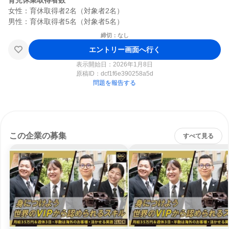
育児休業取得者数
女性：育休取得者2名（対象者2名）

締切：なし
エントリー画面へ行く
表示開始日：2026年1月8日
原稿ID：
dcf1f6e390258a5d
問題を報告する
この企業の募集
すべて見る