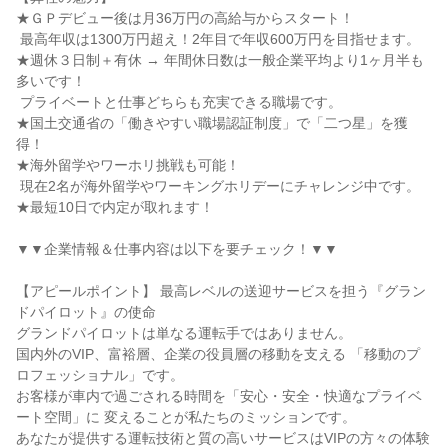
★ＧＰデビュー後は月36万円の高給与からスタート！

 最高年収は1300万円超え！2年目で年収600万円を目指せます。

★週休３日制＋有休 → 年間休日数は一般企業平均より1ヶ月半も
多いです！

 プライベートと仕事どちらも充実できる職場です。

★国土交通省の「働きやすい職場認証制度」で「二つ星」を獲
得！

★海外留学やワーホリ挑戦も可能！

 現在2名が海外留学やワーキングホリデーにチャレンジ中です。

★最短10日で内定が取れます！

▼▼企業情報＆仕事内容は以下を要チェック！▼▼

【アピールポイント】 最高レベルの送迎サービスを担う『グラン
ドパイロット』の使命

グランドパイロットは単なる運転手ではありません。

国内外のVIP、富裕層、企業の役員層の移動を支える 「移動のプ
ロフェッショナル」です。

お客様が車内で過ごされる時間を「安心・安全・快適なプライベ
ート空間」に 変えることが私たちのミッションです。

あなたが提供する運転技術と質の高いサービスはVIPの方々の体験