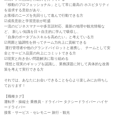
「移動のプロフェッショナル」として常に最高の ホスピタリティ
を追求する意欲があり、

お客様のニーズを先回りして進んで行動できる方

☑成長意欲と学習意欲が旺盛

一流のビジネスマナーや多言語対応、最新の地理や観光情報な
ど、 新しい知識を日々自主的に学んで吸収し、

「自身のポータブルスキルを高めたい」と考えている方

☑周囲と協調性を持ってチーム力向上に貢献できる

 運行管理者や他のグランドパイロットと連携し、 チームとして安
全とサービス品質の向上にコミットできる方

☑現実と向き合い問題解決に取り組める

 理想と現実のギャップを認識し、業務課題に対して具体的な改善
策を考えて実行できる方

それでは、あなたにお会いできることを心より楽しみにお待ちし
ております！

【職種タグ】

運転手・操縦士 乗務員・ドライバー タクシードライバー ハイヤ
ードライバー

接客・サービス・セレモニー 旅行・観光