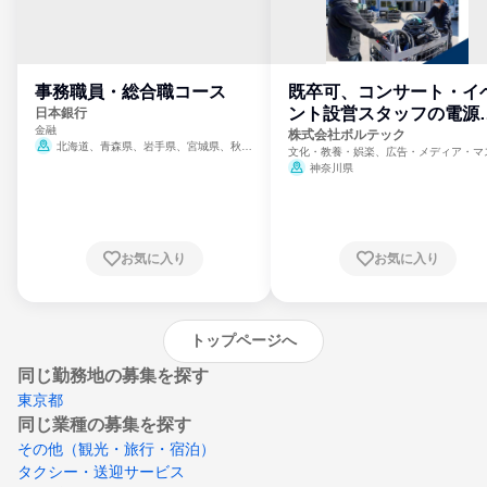
事務職員・総合職コース
既卒可、コンサート・イ
ント設営スタッフの電源
日本銀行
金融
門
株式会社ボルテック
北海道、青森県、岩手県、宮城県、秋田
文化・教養・娯楽、広告・メディア・マ
県、山形県、福島県、茨城県、群馬県、埼玉
ミ、電力・ガス・水道・エネルギー
神奈川県
県、東京都、神奈川県、新潟県、富山県、石
川県、福井県、山梨県、長野県、静岡県、愛
知県、京都府、大阪府、兵庫県、鳥取県、島
根県、岡山県、広島県、山口県、徳島県、香
川県、愛媛県、高知県、福岡県、佐賀県、長
お気に入り
お気に入り
崎県、熊本県、大分県、宮崎県、鹿児島県、
沖縄県
トップページへ
同じ勤務地の募集を探す
東京都
同じ業種の募集を探す
その他（観光・旅行・宿泊）
タクシー・送迎サービス