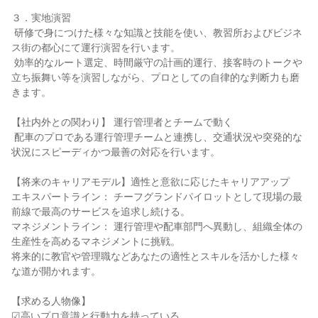
３．実地演習

 研修で身につけた様々な知識と技能を使い、教習所およびビジネ
ス街の都心にて運行演習を行います。

 効率的なルート選定、時間厳守の計画的運行、接客時のトークや
立ち振舞い等を演習しながら、プロとしての自律的な判断力も磨
きます。

【社内外との関わり】 運行管理者とチームで動く

 配車のプロである運行管理チームと連携し、交通状況や突発的な
状況にスピーディかつ最善の対応を行います。

【将来のキャリアモデル】適性と意欲に応じたキャリアアップ

エキスパートライン： チーフグランドパイロットとして現場の最
前線で最高のサービスを追求し続ける。

マネジメントライン： 運行管理や配車部門へ異動し、組織全体の
生産性を高めるマネジメントに挑戦。

将来的に教官や管理職などあなたの適性とスキルを活かした様々
な道が開かれます。

【求める人物像】

☑高いプロ意識と行動力を持っている
