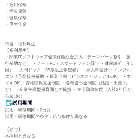
・雇用保険

・労災保険

・健康保険

・厚生年金

待遇・福利厚生

【福利厚生】

・関東ITソフトウェア健康保険組合加入（テーマパーク割引、旅
行補助など） ・ノートPC・スマートフォン貸与 ・健康診断（年1
回） ・人間ドック（35歳以上希望者） ・婦人科健診 ・インフル
エンザ予防接種補助 ・服装自由（ビジネスカジュアルOK） ・ネ
イルOK ・資格取得支援制度 ・各種慶弔金制度（結婚・出産 な
ど） ・企業主導型保育園との提携 ・在宅勤務制度（入社2年目か
ら週1回）
試用期間
試用・研修期間：2カ月

試用・研修期間の条件：給与条件が異なる

【給与】

本採用と異なる
