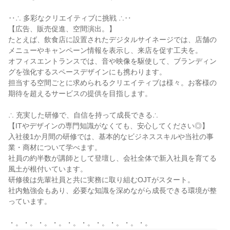
‥∴ 多彩なクリエイティブに挑戦 ∴‥

【広告、販売促進、空間演出。】

たとえば、飲食店に設置されたデジタルサイネージでは、店舗の
メニューやキャンペーン情報を表示し、来店を促す工夫を。

オフィスエントランスでは、音や映像を駆使して、ブランディン
グを強化するスペースデザインにも携わります。

担当する空間ごとに求められるクリエイティブは様々。お客様の
期待を超えるサービスの提供を目指します。

∴ 充実した研修で、自信を持って成長できる∴

【ITやデザインの専門知識がなくても、安心してください◎】

入社後1か月間の研修では、基本的なビジネススキルや当社の事
業・商材について学べます。

社員の約半数が講師として登壇し、会社全体で新入社員を育てる
風土が根付いています。

研修後は先輩社員と共に実務に取り組むOJTがスタート。

社内勉強会もあり、必要な知識を深めながら成長できる環境が整
っています。

・。・。・。・。・。・。・。・。・。・。