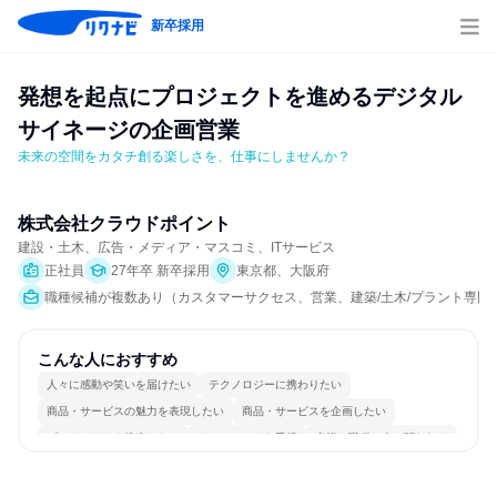
新卒採用
発想を起点にプロジェクトを進めるデジタル
サイネージの企画営業
未来の空間をカタチ創る楽しさを、仕事にしませんか？
株式会社クラウドポイント
建設・土木、広告・メディア・マスコミ、ITサービス
正社員
27年卒 新卒採用
東京都、大阪府
職種候補が複数あり（カスタマーサクセス、営業、建築/土木/プラント専門
こんな人におすすめ
人々に感動や笑いを届けたい
テクノロジーに携わりたい
商品・サービスの魅力を表現したい
商品・サービスを企画したい
プロジェクトを推進したい
チームワークを重視
多様な職種の人と関われる
一つの専門分野を極める
若手が裁量を持てる環境
人とたくさん会話する