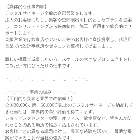
【具体的な仕事内容】

デジタルサイネージ全般の企画営業をします。

法人のお客様に対し、集客や空間演出を目的としたプランを提案
し、コンサルティングから映像制作、施工、運用まで総合的にサ
ポートします。

直販営業では飲食店やアパレル等のお客様に直接提案し、代理店
営業では設計事務所やゼネコンと連携して提案します。

新しい挑戦で成長したい方、スケールの大きなプロジェクトをし
てみたい方にぴったりの仕事です。

・。'.・。'.・。'.・。'.・。'.・。'.・。'.・。

∴‥∴‥∴‥ 事業の強み ‥∴‥∴‥∴

【圧倒的な実績と業界での信頼！】

全国30,000ヶ所、68,000面以上のデジタルサイネージを納品して
きた当社は、業界内で高い評価を得ています。

ショッピングセンターや駅、オフィス、飲食店など、皆さんが訪
れたことのある場所で幅広く活用されています。

お客様ごとの異なる課題に対し、豊富な経験を活かし、最適な提
案ができることが当社の強みです。
