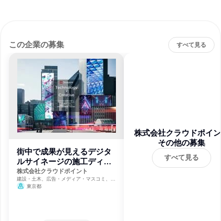
この企業の募集
すべて見る
株式会社クラウドポイン
その他の募集
街中で成果が見えるデジタ
すべて見る
ルサイネージの施工ディレ
クター
株式会社クラウドポイント
建設・土木、広告・メディア・マスコミ、IT
サービス
東京都