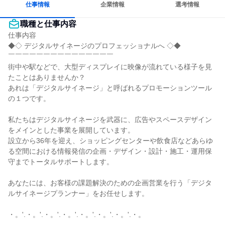
仕事情報
企業情報
選考情報
職種と仕事内容
仕事内容

◆◇ デジタルサイネージのプロフェッショナルへ ◇◆

￣￣￣￣￣￣￣￣￣￣￣￣￣￣￣

街中や駅などで、大型ディスプレイに映像が流れている様子を見
たことはありませんか？

あれは「デジタルサイネージ」と呼ばれるプロモーションツール
の１つです。

私たちはデジタルサイネージを武器に、広告やスペースデザイン
をメインとした事業を展開しています。

設立から36年を迎え、ショッピングセンターや飲食店などあらゆ
る空間における情報発信の企画・デザイン・設計・施工・運用保
守までトータルサポートします。

あなたには、お客様の課題解決のための企画営業を行う「デジタ
ルサイネージプランナー」をお任せします。

・。'.・。'.・。'.・。'.・。'.・。'.・。'.・。
