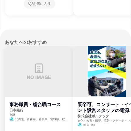
お気に入り
あなたへのおすすめ
事務職員・総合職コース
既卒可、コンサート・イ
ント設営スタッフの電源
日本銀行
金融
門
株式会社ボルテック
北海道、青森県、岩手県、宮城県、秋田
文化・教養・娯楽、広告・メディア・マ
県、山形県、福島県、茨城県、群馬県、埼玉
ミ、電力・ガス・水道・エネルギー
神奈川県
県、東京都、神奈川県、新潟県、富山県、石