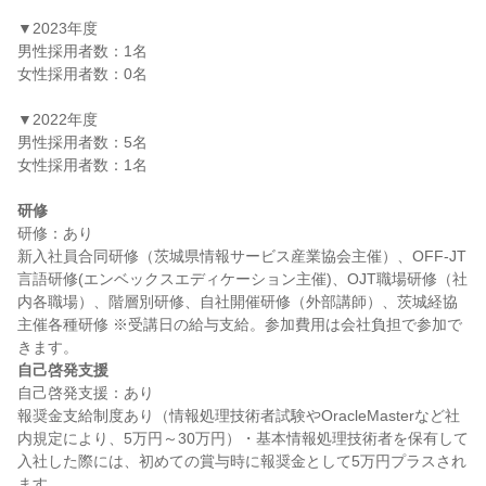
▼2023年度

男性採用者数：1名

女性採用者数：0名

▼2022年度

男性採用者数：5名

女性採用者数：1名

研修
研修：あり

新入社員合同研修（茨城県情報サービス産業協会主催）、OFF-JT
言語研修(エンベックスエディケーション主催)、OJT職場研修（社
内各職場）、階層別研修、自社開催研修（外部講師）、茨城経協
主催各種研修 ※受講日の給与支給。参加費用は会社負担で参加で
自己啓発支援
自己啓発支援：あり

報奨金支給制度あり（情報処理技術者試験やOracleMasterなど社
内規定により、5万円～30万円）・基本情報処理技術者を保有して
入社した際には、初めての賞与時に報奨金として5万円プラスされ