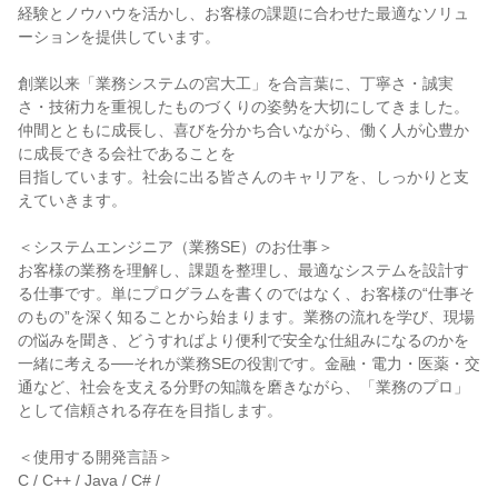
経験とノウハウを活かし、お客様の課題に合わせた最適なソリュ
ーションを提供しています。

創業以来「業務システムの宮大工」を合言葉に、丁寧さ・誠実
さ・技術力を重視したものづくりの姿勢を大切にしてきました。
仲間とともに成長し、喜びを分かち合いながら、働く人が心豊か
に成長できる会社であることを

目指しています。社会に出る皆さんのキャリアを、しっかりと支
えていきます。

＜システムエンジニア（業務SE）のお仕事＞

お客様の業務を理解し、課題を整理し、最適なシステムを設計す
る仕事です。単にプログラムを書くのではなく、お客様の“仕事そ
のもの”を深く知ることから始まります。業務の流れを学び、現場
の悩みを聞き、どうすればより便利で安全な仕組みになるのかを
一緒に考える──それが業務SEの役割です。金融・電力・医薬・交
通など、社会を支える分野の知識を磨きながら、「業務のプロ」
として信頼される存在を目指します。

＜使用する開発言語＞

C / C++ / Java / C# /
