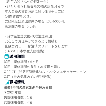
【新卒の皆さんへの特別手当】

・ひとり暮らし応援※30歳の誕生月まで

 本人名義の賃貸契約に対し住宅手当支給

 (月間賃借料50％、

 支給限度は茨城県内の場合は3万5000円、

 東京圏の場合は4万円)

・奨学金返還支援(代理返還)制度

 安心してお仕事ができるよう機構と

 直接契約し、一部返済のサポートをします

 (JASSO日本学生支援機構)
試用期間
試用・研修期間：6ヶ月

試用・研修期間の条件：本採用と同じ

OFF-JT（開発言語研修/エンベックスエデュケーション）

職場情報
過去3年間の男女別新卒採用者数
▼2024年度

男性採用者数：1名

女性採用者数：4名
