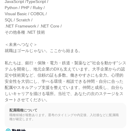
JavaScript /TypeScript /

Python / PHP / Ruby /

Visual Basic / COBOL /

SQL / Scratch /

.NET Framework / .NET Core /

その他各種 .NET 技術

＜未来へつなぐ＞

就職はゴールじゃない。ここから始まる。

私たちは、銀行・保険・電力・鉄道・製薬など“社会を動かす”シス
テムを開発し、地元企業のDXも支えています。大手企業からの認
定や技術賞など、信頼の証も多数。働きやすさにも全力。心理的
安全性を大切にし、学べる環境・相談できる仲間・自分に合った
配属やスキルアップ支援を整えています。仲間と成長し、自分ら
しいキャリアを描ける場所。当社で、あなたの次のステージをス
タートさせてください。
配属職種について
職種候補が複数あります。選考のタイミングや内定後、入社後などに配属職
種が確定します。