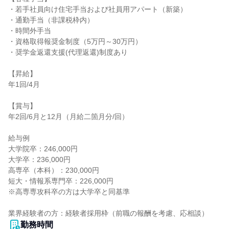
・若手社員向け住宅手当および社員用アパート（新築）

・通勤手当（非課税枠内）

・時間外手当

・資格取得報奨金制度（5万円～30万円）

・奨学金返還支援(代理返還)制度あり

【昇給】

年1回/4月

【賞与】

年2回/6月と12月（月給二箇月分/回）

給与例

大学院卒：246,000円

大学卒：236,000円

高専卒（本科）：230,000円

短大・情報系専門卒：226,000円

※高専専攻科卒の方は大学卒と同基準

業界経験者の方：経験者採用枠（前職の報酬を考慮、応相談）
勤務時間