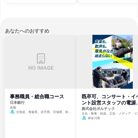
あなたへのおすすめ
事務職員・総合職コース
既卒可、コンサート・イ
ント設営スタッフの電源
日本銀行
金融
門
株式会社ボルテック
北海道、青森県、岩手県、宮城県、秋田
文化・教養・娯楽、広告・メディア・マ
県、山形県、福島県、茨城県、群馬県、埼玉
ミ、電力・ガス・水道・エネルギー
神奈川県
県、東京都、神奈川県、新潟県、富山県、石
川県、福井県、山梨県、長野県、静岡県、愛
知県、京都府、大阪府、兵庫県、鳥取県、島
根県、岡山県、広島県、山口県、徳島県、香