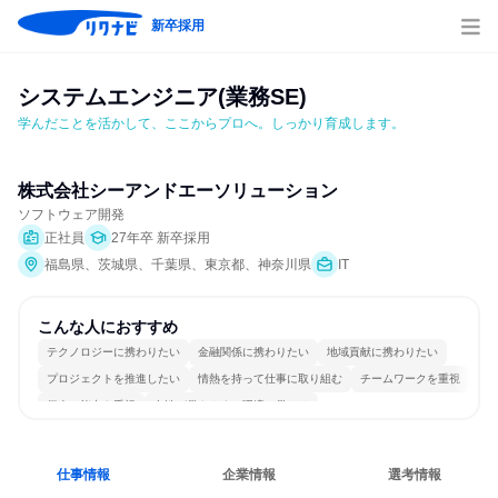
新卒採用
システムエンジニア(業務SE)
学んだことを活かして、ここからプロへ。しっかり育成します。
株式会社シーアンドエーソリューション
ソフトウェア開発
正社員
27年卒 新卒採用
福島県、茨城県、千葉県、東京都、神奈川県
IT
こんな人におすすめ
テクノロジーに携わりたい
金融関係に携わりたい
地域貢献に携わりたい
プロジェクトを推進したい
情熱を持って仕事に取り組む
チームワークを重視
個人の能力を重視
女性が働きやすい環境で働ける
長く同じ会社に居続けられる
若手が裁量を持てる環境
仕事情報
企業情報
選考情報