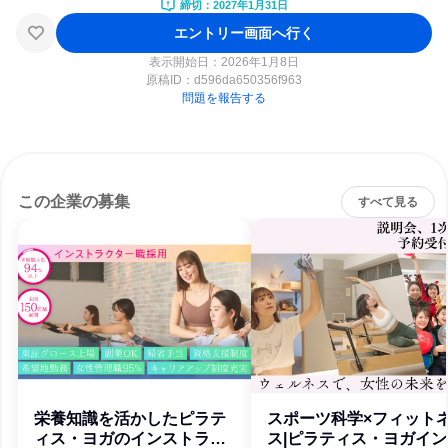
締切：2027年1月31日
エントリー画面へ行く
表示開始日：2026年1月8日
原稿ID：
d596da650356f963
問題を報告する
この企業の募集
すべて見る
栄養知識を活かしたピラテ
スポーツ科学×フィット
ィス・ヨガのインストラク
ス|ピラティス・ヨガイン