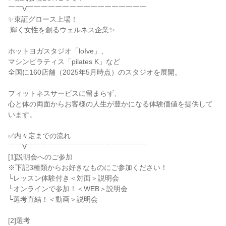
￣￣V￣￣￣￣￣￣￣￣￣￣￣￣￣￣￣￣￣

✨東証グロース上場！

 輝く女性を創るウェルネス企業✨

ホットヨガスタジオ「loIve」、

マシンピラティス「pilates K」など

全国に160店舗（2025年5月時点）のスタジオを展開。

フィットネスサービスに留まらず、

心と体の両面からお客様の人生が豊かになる体験価値を提供して
います。

✅内々定までの流れ

￣￣V￣￣￣￣￣￣￣￣￣￣￣￣￣￣￣￣￣

[1]説明会へのご参加

※下記3種類からお好きなものにご参加ください！

└レッスン体験付き＜対面＞説明会

└オンラインで参加！＜WEB＞説明会

└選考直結！＜動画＞説明会

[2]選考
