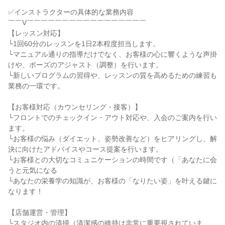
✅インストラクターの具体的な業務内容

￣￣V￣￣￣￣￣￣￣￣￣￣￣￣￣￣￣￣￣

【レッスン対応】

└1回60分のレッスンを1日2本程度担当します。

└マニュアル通りの指導だけでなく、お客様の心に響くような声掛
けや、ポーズのアジャスト（調整）を行います。

└新しいプログラムの習得や、レッスンの質を高めるための練習も
業務の一環です。

【お客様対応（カウンセリング・接客）】

└フロントでのチェックイン・アウト対応や、入会のご案内を行い
ます。

└お客様の悩み（ダイエット、姿勢改善など）をヒアリングし、解
決に向けたアドバイスやコース提案を行います。

└お客様との大切なコミュニケーションの時間です（「あなたに会
うと元気になる

└あなたの栄養学の知識が、お客様の「なりたい姿」を叶える鍵に
なります！

【店舗運営・管理】

└スタジオ内の清掃（清潔感の維持は非常に重要視されていま