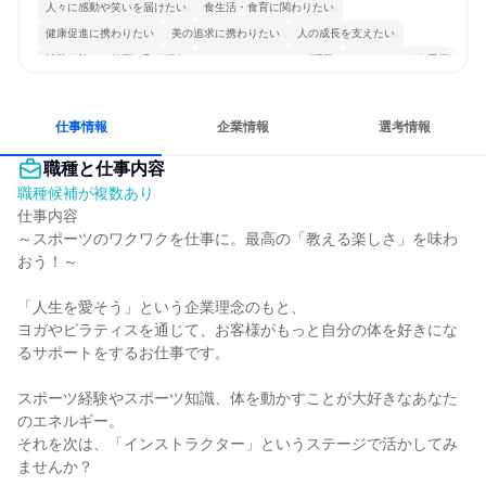
人々に感動や笑いを届けたい
食生活・食育に関わりたい
健康促進に携わりたい
美の追求に携わりたい
人の成長を支えたい
情熱を持って仕事に取り組む
コミュニケーションが活発
チームワークを重視
女性が働きやすい環境で働ける
人とたくさん会話する
仕事情報
企業情報
選考情報
職種と仕事内容
職種候補が複数あり
仕事内容

～スポーツのワクワクを仕事に。最高の「教える楽しさ」を味わ
おう！～

「人生を愛そう」という企業理念のもと、

ヨガやピラティスを通じて、お客様がもっと自分の体を好きにな
るサポートをするお仕事です。

スポーツ経験やスポーツ知識、体を動かすことが大好きなあなた
のエネルギー。

それを次は、「インストラクター」というステージで活かしてみ
ませんか？
