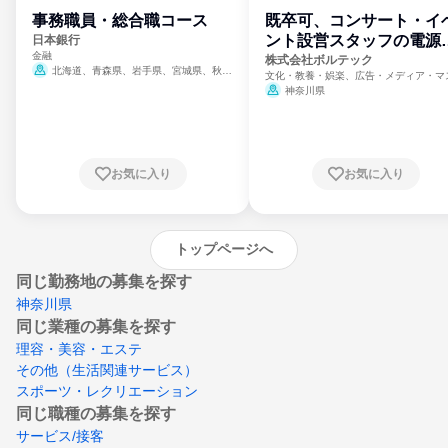
事務職員・総合職コース
既卒可、コンサート・イ
ント設営スタッフの電源
日本銀行
金融
門
株式会社ボルテック
北海道、青森県、岩手県、宮城県、秋田
文化・教養・娯楽、広告・メディア・マ
県、山形県、福島県、茨城県、群馬県、埼玉
ミ、電力・ガス・水道・エネルギー
神奈川県
県、東京都、神奈川県、新潟県、富山県、石
川県、福井県、山梨県、長野県、静岡県、愛
知県、京都府、大阪府、兵庫県、鳥取県、島
根県、岡山県、広島県、山口県、徳島県、香
川県、愛媛県、高知県、福岡県、佐賀県、長
お気に入り
お気に入り
崎県、熊本県、大分県、宮崎県、鹿児島県、
沖縄県
トップページへ
同じ勤務地の募集を探す
神奈川県
同じ業種の募集を探す
理容・美容・エステ
その他（生活関連サービス）
スポーツ・レクリエーション
同じ職種の募集を探す
サービス/接客