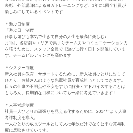
表彰、外部講師によるヨガトレーニングなど、1年に1回全社員が
楽しみにしているイベントです

＊遊ぶ日制度

「遊ぶ日」制度

仕事も遊びも本気で生きて自分の人生を最高に楽しむ♪

月1回、各店舗やエリアで集まりチーム力やコミュニケーション力
を培うために、スタッフ全員で【遊びに行く日】を開催していま
す。チームビルディングを高めます

＊シスター制度

新入社員を教育・サポートするために、新入社員ひとりに対して
ひとり、お姉さんのような先輩社員が育成担当としてつきます。
日々の仕事の不明点や不安をすぐに解決・アドバイスすることは
もちろん、長期的な目標についても一緒に考えていきます！

＊人事考課制度

社員一人ひとりの頑張りを見える化するために、2014年より人事
考課制度を導入。

一人ひとりの成長ツールとして入社年数だけでなく公平な賞与制
度に反映させています。
