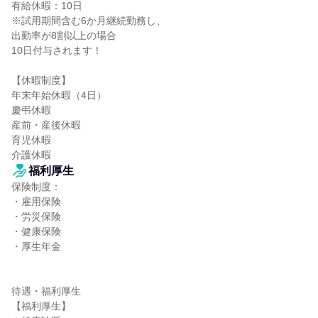
有給休暇：10日

※試用期間含む6か月継続勤務し、

出勤率が8割以上の場合

10日付与されます！

【休暇制度】

年末年始休暇（4日）

慶弔休暇

産前・産後休暇

育児休暇

介護休暇
福利厚生
保険制度：

・雇用保険

・労災保険

・健康保険

・厚生年金

待遇・福利厚生

【福利厚生】
