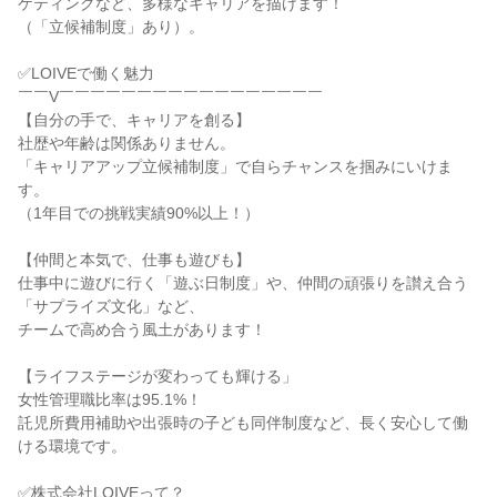
ケティングなど、多様なキャリアを描けます！

（「立候補制度」あり）。

✅LOIVEで働く魅力

￣￣V￣￣￣￣￣￣￣￣￣￣￣￣￣￣￣￣￣

【自分の手で、キャリアを創る】

社歴や年齢は関係ありません。

「キャリアアップ立候補制度」で自らチャンスを掴みにいけま
す。

（1年目での挑戦実績90%以上！）

【仲間と本気で、仕事も遊びも】

仕事中に遊びに行く「遊ぶ日制度」や、仲間の頑張りを讃え合う
「サプライズ文化」など、

チームで高め合う風土があります！

【ライフステージが変わっても輝ける」

女性管理職比率は95.1%！

託児所費用補助や出張時の子ども同伴制度など、長く安心して働
ける環境です。

✅株式会社LOIVEって？
