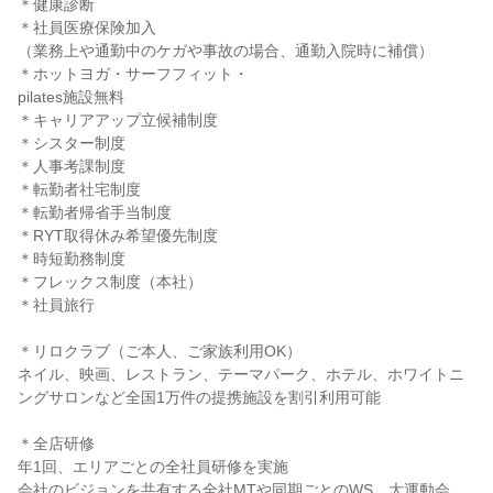
＊健康診断

＊社員医療保険加入

（業務上や通勤中のケガや事故の場合、通勤入院時に補償）

＊ホットヨガ・サーフフィット・

pilates施設無料

＊キャリアアップ立候補制度

＊シスター制度

＊人事考課制度

＊転勤者社宅制度

＊転勤者帰省手当制度

＊RYT取得休み希望優先制度

＊時短勤務制度

＊フレックス制度（本社）

＊社員旅行

＊リロクラブ（ご本人、ご家族利用OK）

ネイル、映画、レストラン、テーマパーク、ホテル、ホワイトニ
ングサロンなど全国1万件の提携施設を割引利用可能

＊全店研修

年1回、エリアごとの全社員研修を実施

会社のビジョンを共有する全社MTや同期ごとのWS、大運動会、