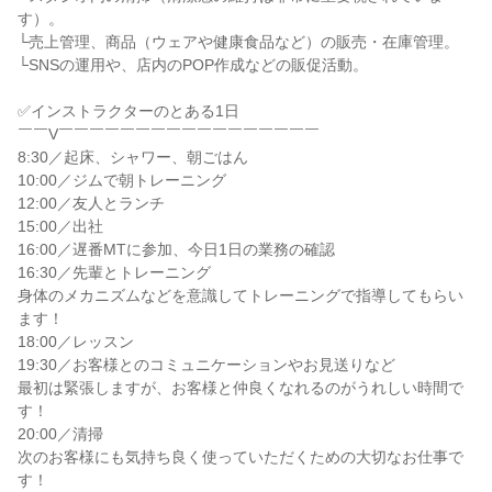
す）。

└売上管理、商品（ウェアや健康食品など）の販売・在庫管理。

└SNSの運用や、店内のPOP作成などの販促活動。

✅インストラクターのとある1日

￣￣V￣￣￣￣￣￣￣￣￣￣￣￣￣￣￣￣￣

8:30／起床、シャワー、朝ごはん

10:00／ジムで朝トレーニング

12:00／友人とランチ

15:00／出社

16:00／遅番MTに参加、今日1日の業務の確認

16:30／先輩とトレーニング

身体のメカニズムなどを意識してトレーニングで指導してもらい
ます！

18:00／レッスン

19:30／お客様とのコミュニケーションやお見送りなど

最初は緊張しますが、お客様と仲良くなれるのがうれしい時間で
す！

20:00／清掃

次のお客様にも気持ち良く使っていただくための大切なお仕事で
す！
