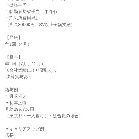
＊出張手当

＊転勤者帰省手当（年2回）

＊託児所費用補助

（店長30000円、SV以上全額支給）

【昇給】

年1回（4月）

【賞与】

年2回（7月、12月）

※会社業績により変動あり

 決算賞与あり

給与例

＼月収例／

▼初年度例

月給295,700円

（東京都・一人暮らし・総合職の場合）

▼キャリアアップ例

店長）
