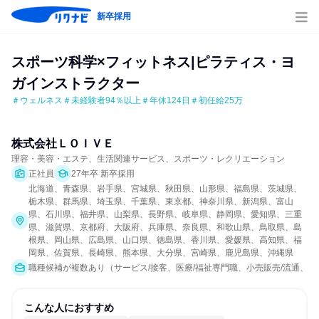
新卒採用
スポーツ科学×フィットネス|ピラティス・ヨ
ガインストラクター
＃ウェルネス＃未経験者94％以上＃年休124日＃初任給25万
株式会社ＬＯＩＶＥ
理容・美容・エステ、生活関連サービス、スポーツ・レクリエーション
正社員
27年卒 新卒採用
北海道、青森県、岩手県、宮城県、秋田県、山形県、福島県、茨城県、
栃木県、群馬県、埼玉県、千葉県、東京都、神奈川県、新潟県、富山
県、石川県、福井県、山梨県、長野県、岐阜県、静岡県、愛知県、三重
県、滋賀県、京都府、大阪府、兵庫県、奈良県、和歌山県、鳥取県、島
根県、岡山県、広島県、山口県、徳島県、香川県、愛媛県、高知県、福
岡県、佐賀県、長崎県、熊本県、大分県、宮崎県、鹿児島県、沖縄県
職種候補が複数あり（サービス/接客、医療/福祉専門職、小売販売/流通、教
こんな人におすすめ