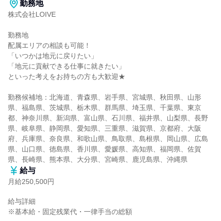
勤務地
株式会社LOIVE

勤務地

配属エリアの相談も可能！

「いつかは地元に戻りたい」

「地元に貢献できる仕事に就きたい」

といった考えをお持ちの方も大歓迎★

勤務候補地：北海道、青森県、岩手県、宮城県、秋田県、山形
県、福島県、茨城県、栃木県、群馬県、埼玉県、千葉県、東京
都、神奈川県、新潟県、富山県、石川県、福井県、山梨県、長野
県、岐阜県、静岡県、愛知県、三重県、滋賀県、京都府、大阪
府、兵庫県、奈良県、和歌山県、鳥取県、島根県、岡山県、広島
県、山口県、徳島県、香川県、愛媛県、高知県、福岡県、佐賀
県、長崎県、熊本県、大分県、宮崎県、鹿児島県、沖縄県
給与
月給250,500円
給与詳細

※基本給・固定残業代・一律手当の総額
