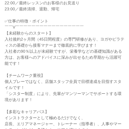
22:00／最終レッスンのお客様のお見送り

23:00／最終清掃、退勤、帰宅

✅仕事の特徴・ポイント

￣￣V￣￣￣￣￣￣￣￣￣￣￣￣￣￣￣￣￣

【未経験からのスタート】

入社後約2ヶ月間（45日間程度）の専門研修があり、ヨガやピラテ
ィスの基礎から接客マナーまで徹底的に学びます！

入社者の90％以上が未経験ですが、栄養学などの基礎知識がある
方は、お客様へのアドバイスに深みが出せるため早期から活躍可
能です！

【チームワーク重視】

個人プレーではなく、店舗スタッフ全員で目標達成を目指すスタ
イルです！

「シスター制度」により、先輩がマンツーマンでサポートする環
境があります！

【多彩なキャリアパス】

インストラクターとして極めるだけでなく、

店長、エリアマネージャー、トレーナー（指導者）、人事やマー