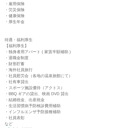
・雇用保険

・労災保険

・健康保険

・厚生年金

待遇・福利厚生

【福利厚生】

・独身者用アパート ( 家賃半額補助 )

・退職金制度

・財形貯蓄

・海外社員旅行

・社員慰労会（各地の温泉旅館にて）

・社有車貸出

・スポーツ施設優待（アクトス）

・BBQ ギアの貸出、映画 DVD 貸出

・結婚祝金、出産祝金

・生活習慣病予防検診費用補助

・インフルエンザ予防接種補助

・社員表彰

など