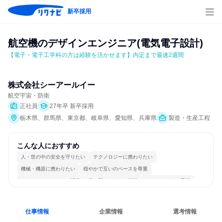
新卒採用
航空機のデザインエンジニア(電気電子設計)
【電子・電子工学科の方は経験を活かせます】内定まで最速2週間
株式会社シーアールイー
航空宇宙・防衛
正社員
27年卒 新卒採用
栃木県、群馬県、東京都、岐阜県、愛知県、兵庫県
製造・生産工程
こんな人におすすめ
人・世の中の安全を守りたい
テクノロジーに携わりたい
機械・機器に携わりたい
穏やかで互いのペースを尊重
コミュニケーションが活発
常に新しいものに挑戦
チームワークを重視
自分の好きな場所で働ける
一つの専門分野を極める
若手が裁量を持てる環境
仕事情報
企業情報
選考情報