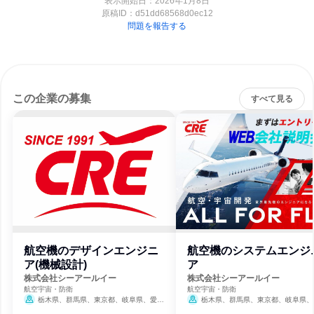
表示開始日：2026年1月8日
原稿ID：
d51dd68568d0ec12
問題を報告する
この企業の募集
すべて見る
航空機のデザインエンジニ
航空機のシステムエンジ
ア(機械設計)
ア
株式会社シーアールイー
株式会社シーアールイー
航空宇宙・防衛
航空宇宙・防衛
栃木県、群馬県、東京都、岐阜県、愛知
栃木県、群馬県、東京都、岐阜県、
県、兵庫県
県、兵庫県