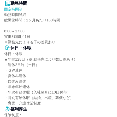
勤務時間
固定時間制
勤務時間詳細

総労働時間：1ヶ月あたり160時間

8:00～17:00

実働8時間／1日

※勤務先により若干の差異あり
休日・休暇
休日・休暇

★年間125日（※.勤務先により数日差あり）

・週休2日制（土日）

・ＧＷ連休

・夏休み連休

・盆休み連休

・年末年始連休

・年次有給休暇（入社翌月に10日付与）

・特別有給休暇（結婚、出産、葬儀など）

・育児・介護休業制度
福利厚生
保険制度：
