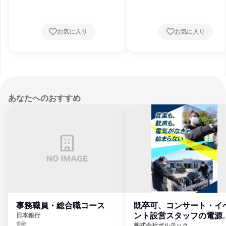
お気に入り
お気に入り
あなたへのおすすめ
事務職員・総合職コース
既卒可、コンサート・イ
ント設営スタッフの電源
日本銀行
金融
門
株式会社ボルテック