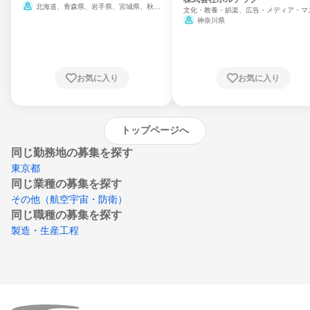
北海道、青森県、岩手県、宮城県、秋田
文化・教養・娯楽、広告・メディア・マ
県、山形県、福島県、茨城県、群馬県、埼玉
ミ、電力・ガス・水道・エネルギー
神奈川県
県、東京都、神奈川県、新潟県、富山県、石
川県、福井県、山梨県、長野県、静岡県、愛
知県、京都府、大阪府、兵庫県、鳥取県、島
根県、岡山県、広島県、山口県、徳島県、香
川県、愛媛県、高知県、福岡県、佐賀県、長
お気に入り
お気に入り
崎県、熊本県、大分県、宮崎県、鹿児島県、
沖縄県
トップページへ
同じ勤務地の募集を探す
東京都
同じ業種の募集を探す
その他（航空宇宙・防衛）
同じ職種の募集を探す
製造・生産工程