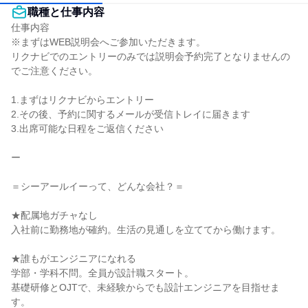
職種と仕事内容
仕事内容

※まずはWEB説明会へご参加いただきます。

リクナビでのエントリーのみでは説明会予約完了となりませんの
でご注意ください。

1.まずはリクナビからエントリー

2.その後、予約に関するメールが受信トレイに届きます

3.出席可能な日程をご返信ください

ー

＝シーアールイーって、どんな会社？＝

★配属地ガチャなし

入社前に勤務地が確約。生活の見通しを立ててから働けます。

★誰もがエンジニアになれる

学部・学科不問。全員が設計職スタート。

基礎研修とOJTで、未経験からでも設計エンジニアを目指せま
す。
