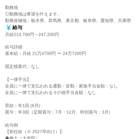
勤務地

◎勤務地は希望を叶えます。

勤務候補地：栃木県、群馬県、東京都、岐阜県、愛知県、兵庫県
給与
月給214,700円～247,200円
給与詳細

基本給：月給 21万4700円 〜 24万7200円

固定残業代：なし

【一律手当】

全員に一律で支払われる通勤・皆勤・家族手当金額：なし

全員に一律で支払われるその他手当金額：なし

昇給：年1回 (6月)

賞与：年3回（定期賞与：7月・12月、特別賞与：3月）

給与例

【初任給（※.2027卒向け）】

◆修士（大学院）
