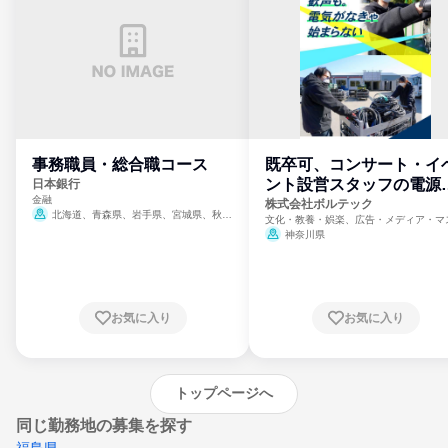
事務職員・総合職コース
既卒可、コンサート・イ
ント設営スタッフの電源
日本銀行
金融
門
株式会社ボルテック
北海道、青森県、岩手県、宮城県、秋田
文化・教養・娯楽、広告・メディア・マ
県、山形県、福島県、茨城県、群馬県、埼玉
ミ、電力・ガス・水道・エネルギー
神奈川県
県、東京都、神奈川県、新潟県、富山県、石
川県、福井県、山梨県、長野県、静岡県、愛
知県、京都府、大阪府、兵庫県、鳥取県、島
根県、岡山県、広島県、山口県、徳島県、香
川県、愛媛県、高知県、福岡県、佐賀県、長
お気に入り
お気に入り
崎県、熊本県、大分県、宮崎県、鹿児島県、
沖縄県
トップページへ
同じ勤務地の募集を探す
福島県