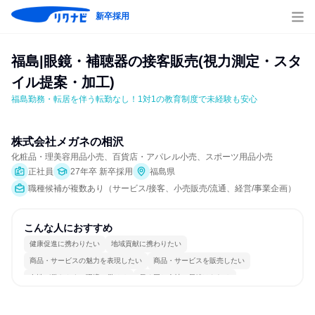
新卒採用
福島|眼鏡・補聴器の接客販売(視力測定・スタ
イル提案・加工)
福島勤務・転居を伴う転勤なし！1対1の教育制度で未経験も安心
株式会社メガネの相沢
化粧品・理美容用品小売、百貨店・アパレル小売、スポーツ用品小売
正社員
27年卒 新卒採用
福島県
職種候補が複数あり（サービス/接客、小売販売/流通、経営/事業企画）
こんな人におすすめ
健康促進に携わりたい
地域貢献に携わりたい
商品・サービスの魅力を表現したい
商品・サービスを販売したい
女性が働きやすい環境で働ける
長く同じ会社に居続けられる
一つの専門分野を極める
人とたくさん会話する
目標に追われず働ける