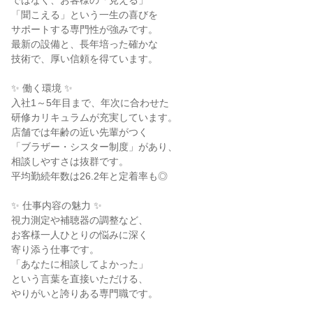
ではなく、お客様の「見える」

「聞こえる」という一生の喜びを

サポートする専門性が強みです。

最新の設備と、長年培った確かな

技術で、厚い信頼を得ています。

✨ 働く環境 ✨

入社1～5年目まで、年次に合わせた

研修カリキュラムが充実しています。

店舗では年齢の近い先輩がつく

「ブラザー・シスター制度」があり、

相談しやすさは抜群です。

平均勤続年数は26.2年と定着率も◎

✨ 仕事内容の魅力 ✨

視力測定や補聴器の調整など、

お客様一人ひとりの悩みに深く

寄り添う仕事です。

「あなたに相談してよかった」

という言葉を直接いただける、

やりがいと誇りある専門職です。
