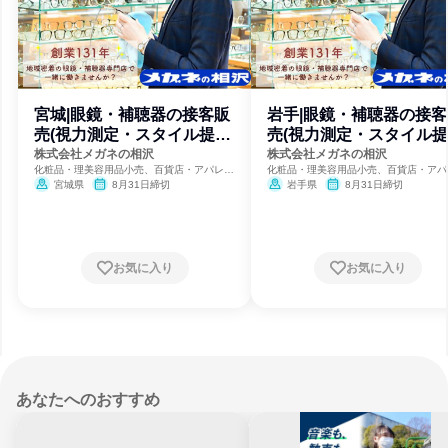
宮城|眼鏡・補聴器の接客販
岩手|眼鏡・補聴器の接客
売(視力測定・スタイル提
売(視力測定・スタイル提
案・加工)
案・加工)
株式会社メガネの相沢
株式会社メガネの相沢
化粧品・理美容用品小売、百貨店・アパレル
化粧品・理美容用品小売、百貨店・アパ
小売、スポーツ用品小売
小売、スポーツ用品小売
宮城県
8月31日締切
岩手県
8月31日締切
お気に入り
お気に入り
あなたへのおすすめ