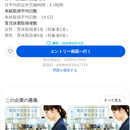
有給取得平均日数
育児休業取得者数
女性：育休取得者1名（対象者1名）

締切：2026年8月31日
エントリー画面へ行く
表示開始日：2026年1月8日
原稿ID：
d4bfe80632a27178
問題を報告する
この企業の募集
すべて見る