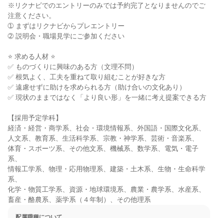
※リクナビでのエントリーのみでは予約完了となりませんのでご
注意ください。

➀ まずはリクナビからプレエントリー

➁ 説明会・職場見学にご参加ください

⭐ 求める人材 ⭐

✅ ものづくりに興味のある方（文理不問）

✅ 根気よく、工夫を重ねて取り組むことが好きな方

✅ 遠慮せずに助けを求められる方（助け合いの文化あり）

✅ 現状のままではなく「より良い形」を一緒に考え提案できる方

【採用予定学科】

経済・経営・商学系、社会・環境情報系、外国語・国際文化系、

人文系、教育系、生活科学系、宗教・神学系、芸術・音楽系、

体育・スポーツ系、その他文系、機械系、数学系、電気・電子
系、

情報工学系、物理・応用物理系、建築・土木系、生物・生命科学
系、

化学・物質工学系、資源・地球環境系、農業・農学系、水産系、

畜産・酪農系、薬学系（４年制）、その他理系
配属職種について