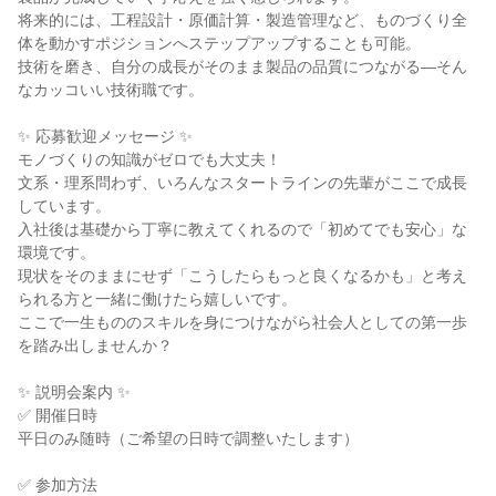
将来的には、工程設計・原価計算・製造管理など、ものづくり全
体を動かすポジションへステップアップすることも可能。

技術を磨き、自分の成長がそのまま製品の品質につながる—そん
なカッコいい技術職です。

✨ 応募歓迎メッセージ ✨

モノづくりの知識がゼロでも大丈夫！

文系・理系問わず、いろんなスタートラインの先輩がここで成長
しています。

入社後は基礎から丁寧に教えてくれるので「初めてでも安心」な
環境です。

現状をそのままにせず「こうしたらもっと良くなるかも」と考え
られる方と一緒に働けたら嬉しいです。

ここで一生もののスキルを身につけながら社会人としての第一歩
を踏み出しませんか？

✨ 説明会案内 ✨

✅ 開催日時

平日のみ随時（ご希望の日時で調整いたします）

✅ 参加方法
