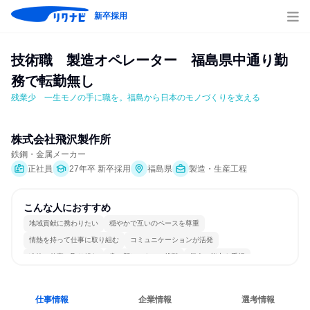
新卒採用
技術職　製造オペレーター　福島県中通り勤
務で転勤無し
残業少　一生モノの手に職を。福島から日本のモノづくりを支える
株式会社飛沢製作所
鉄鋼・金属メーカー
正社員
27年卒 新卒採用
福島県
製造・生産工程
こんな人におすすめ
地域貢献に携わりたい
穏やかで互いのペースを尊重
情熱を持って仕事に取り組む
コミュニケーションが活発
冷静に仕事に取り組む
常に新しいものに挑戦
個人の能力を重視
長く同じ会社に居続けられる
明確な目標を追いかける
一つの専門分野を極める
仕事情報
企業情報
選考情報