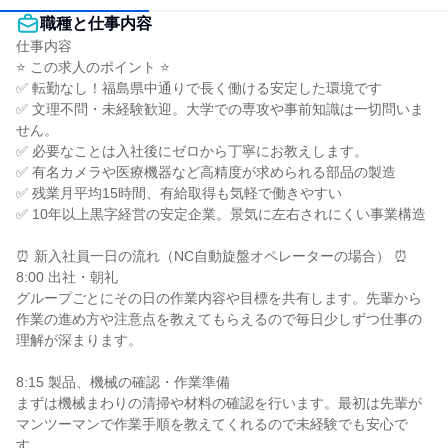
職種と仕事内容
仕事内容

⭐ この求人のポイント ⭐

✅ 転勤なし！福島県中通りで長く働ける安定した環境です

✅ 文理不問・未経験歓迎。大学での専攻や事前知識は一切問いま
せん。

✅ 必要なことは入社後にゼロから丁寧にお教えします。

✅ 有名カメラや医療機器など高精度が求められる部品の製造

✅ 残業月平均15時間、有給取得も気軽で働きやすい

✅ 10年以上黒字経営の安定企業。景気に左右されにくい事業構造

⏰ 新入社員一日の流れ（NC自動旋盤オペレーターの場合） ⏰

8:00 出社・朝礼

グループごとにその日の作業内容や目標を共有します。先輩から
作業の進め方や注意点を教えてもらえるので毎日少しずつ仕事の
理解が深まります。

8:15 製品、機械の確認・作業準備

まずは機械まわりの清掃や材料の確認を行います。最初は先輩が
マンツーマンで作業手順を教えてくれるので未経験でも安心で
す。
