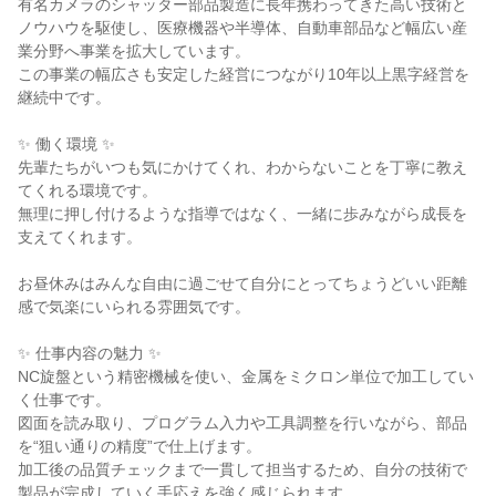
有名カメラのシャッター部品製造に長年携わってきた高い技術と
ノウハウを駆使し、医療機器や半導体、自動車部品など幅広い産
業分野へ事業を拡大しています。

この事業の幅広さも安定した経営につながり10年以上黒字経営を
継続中です。

✨ 働く環境 ✨

先輩たちがいつも気にかけてくれ、わからないことを丁寧に教え
てくれる環境です。

無理に押し付けるような指導ではなく、一緒に歩みながら成長を
支えてくれます。

お昼休みはみんな自由に過ごせて自分にとってちょうどいい距離
感で気楽にいられる雰囲気です。

✨ 仕事内容の魅力 ✨

NC旋盤という精密機械を使い、金属をミクロン単位で加工してい
く仕事です。

図面を読み取り、プログラム入力や工具調整を行いながら、部品
を“狙い通りの精度”で仕上げます。

加工後の品質チェックまで一貫して担当するため、自分の技術で
製品が完成していく手応えを強く感じられます。
