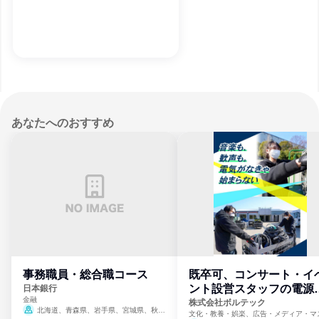
あなたへのおすすめ
事務職員・総合職コース
既卒可、コンサート・イ
ント設営スタッフの電源
日本銀行
金融
門
株式会社ボルテック
北海道、青森県、岩手県、宮城県、秋田
文化・教養・娯楽、広告・メディア・マ