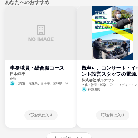
あなたへのおすすめ
事務職員・総合職コース
既卒可、コンサート・イ
ント設営スタッフの電源
日本銀行
金融
門
株式会社ボルテック
北海道、青森県、岩手県、宮城県、秋田
文化・教養・娯楽、広告・メディア・マ
県、山形県、福島県、茨城県、群馬県、埼玉
ミ、電力・ガス・水道・エネルギー
神奈川県
県、東京都、神奈川県、新潟県、富山県、石
川県、福井県、山梨県、長野県、静岡県、愛
知県、京都府、大阪府、兵庫県、鳥取県、島
根県、岡山県、広島県、山口県、徳島県、香
川県、愛媛県、高知県、福岡県、佐賀県、長
お気に入り
お気に入り
崎県、熊本県、大分県、宮崎県、鹿児島県、
沖縄県