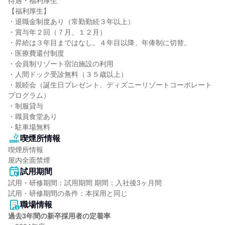
待遇・福利厚生

【福利厚生】

・退職金制度あり（常勤勤続３年以上）

・賞与年２回（７月、１２月）

・昇給は３年目まではなし。４年目以降、年俸制に切替。

・医療費還付制度

・会員制リゾート宿泊施設の利用

・人間ドック受診無料（３５歳以上）

・親睦会（誕生日プレゼント、ディズニーリゾートコーポレート
プログラム）

・制服貸与

・職員食堂あり

・駐車場無料
喫煙所情報
喫煙所情報

屋内全面禁煙
試用期間
試用・研修期間：試用期間 期間：入社後3ヶ月間

職場情報
過去3年間の新卒採用者の定着率