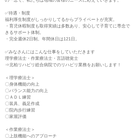
の一念で、私たちは地域の皆様のニーズに応えていきます。

✅待遇・制度

福利厚生制度がしっかりしてるからプライベートが充実。

・育児休暇制度も取得実績は多数あり、安心して子育てに専念で
きるサポート体制。

・完全週休2日制。年間休日は121日。

✅みなさんにはこんな仕事をしていただきます

理学療法士・作業療法士・言語聴覚士

⇒北柏リハビリ総合病院でのリハビリ業務をお願いします！

＜理学療法士＞

〇身体機能の向上

〇バランス能力の向上

〇ＡＤＬ練習

〇装具、義足作成

〇院内歩行練習

〇家屋評価

＜作業療法士＞

〇上肢機能へのアプローチ
