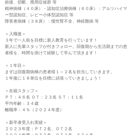
術後、切断、廃用症候群 等

精神病棟（４０床）・認知症治療病棟（６０床）：アルツハイマ
ー型認知症、レビー小体型認知症 等

障害者病棟（３８床）：慢性腎不全、神経難病 等

＜入職後＞

３年で一人前を目標に新人教育を行っています！

新人に先輩スタッフが付きフォロー。回復期から生活期までの患
者様を、時間を掛けて経験して学んで頂きます！

＜１年目＞

まずは回復期病棟の患者様１～２名を担当していきます。

１年後に１８単位を目標に頑張っていきましょう！

＜在籍スタッフ＞

ＰＴ：４６名 ＯＴ：２３名 ＳＴ：１１名

平均年齢：３４歳

離職率：４％（２０２４年度）

＜新卒者受入れ実績＞

２０２３年度：ＰＴ２名、ＯＴ２名
