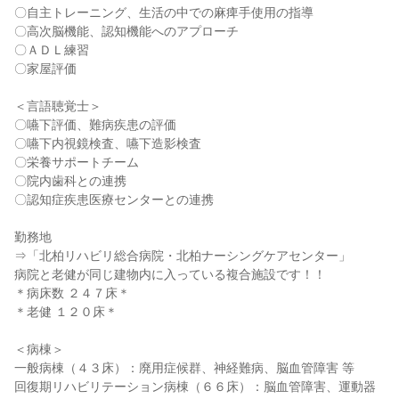
〇自主トレーニング、生活の中での麻痺手使用の指導

〇高次脳機能、認知機能へのアプローチ

〇ＡＤＬ練習

〇家屋評価

＜言語聴覚士＞

〇嚥下評価、難病疾患の評価

〇嚥下内視鏡検査、嚥下造影検査

〇栄養サポートチーム

〇院内歯科との連携

〇認知症疾患医療センターとの連携

勤務地

⇒「北柏リハビリ総合病院・北柏ナーシングケアセンター」

病院と老健が同じ建物内に入っている複合施設です！！

＊病床数 ２４７床＊

＊老健 １２０床＊

＜病棟＞

一般病棟（４３床）：廃用症候群、神経難病、脳血管障害 等

回復期リハビリテーション病棟（６６床）：脳血管障害、運動器