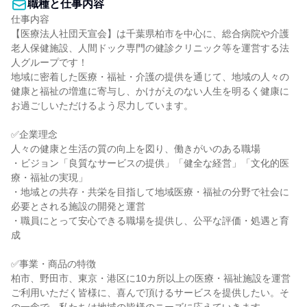
職種と仕事内容
仕事内容

【医療法人社団天宣会】は千葉県柏市を中心に、総合病院や介護
老人保健施設、人間ドック専門の健診クリニック等を運営する法
人グループです！

地域に密着した医療・福祉・介護の提供を通じて、地域の人々の
健康と福祉の増進に寄与し、かけがえのない人生を明るく健康に
お過ごしいただけるよう尽力しています。

✅企業理念

人々の健康と生活の質の向上を図り、働きがいのある職場

・ビジョン「良質なサービスの提供」「健全な経営」「文化的医
療・福祉の実現」

・地域との共存・共栄を目指して地域医療・福祉の分野で社会に
必要とされる施設の開発と運営

・職員にとって安心できる職場を提供し、公平な評価・処遇と育
成

✅事業・商品の特徴

柏市、野田市、東京・港区に10カ所以上の医療・福祉施設を運営

ご利用いただく皆様に、喜んで頂けるサービスを提供したい。そ