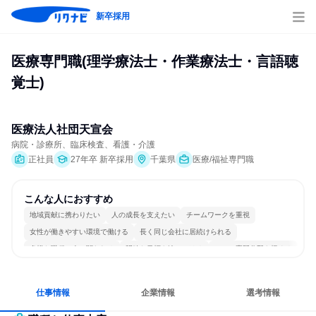
新卒採用
医療専門職(理学療法士・作業療法士・言語聴
覚士)
医療法人社団天宣会
病院・診療所、臨床検査、看護・介護
正社員
27年卒 新卒採用
千葉県
医療/福祉専門職
こんな人におすすめ
地域貢献に携わりたい
人の成長を支えたい
チームワークを重視
女性が働きやすい環境で働ける
長く同じ会社に居続けられる
多様な職種の人と関われる
明確な目標を追いかける
一つの専門分野を極める
若手が裁量を持てる環境
人とたくさん会話する
仕事情報
企業情報
選考情報