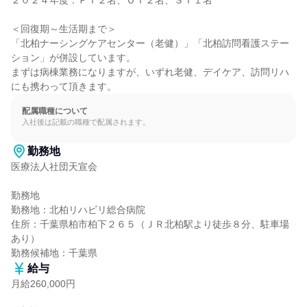
２０２４年度：ＰＴ２名、ＯＴ２名、ＳＴ１名

＜回復期～生活期まで＞

「北柏ナーシングケアセンター（老健）」「北柏訪問看護ステー
ション」が併設しています。

まずは病棟業務になりますが、いずれ老健、デイケア、訪問リハ
にも携わって頂きます。
配属職種について
入社後は記載の職種で配属されます。
勤務地
医療法人社団天宣会

勤務地

勤務地：北柏リハビリ総合病院

住所：千葉県柏市柏下２６５（ＪＲ北柏駅より徒歩８分、駐車場
あり）

勤務候補地：千葉県
給与
月給260,000円