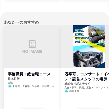
あなたへのおすすめ
事務職員・総合職コース
既卒可、コンサート・イ
ント設営スタッフの電源
日本銀行
金融
門
株式会社ボルテック
北海道、青森県、岩手県、宮城県、秋田
文化・教養・娯楽、広告・メディア・マ
県、山形県、福島県、茨城県、群馬県、埼玉
ミ、電力・ガス・水道・エネルギー
神奈川県
県、東京都、神奈川県、新潟県、富山県、石
川県、福井県、山梨県、長野県、静岡県、愛
知県、京都府、大阪府、兵庫県、鳥取県、島
根県、岡山県、広島県、山口県、徳島県、香
川県、愛媛県、高知県、福岡県、佐賀県、長