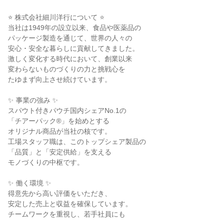
⭐ 株式会社細川洋行について ⭐

当社は1949年の設立以来、食品や医薬品の

パッケージ製造を通じて、世界の人々の

安心・安全な暮らしに貢献してきました。

激しく変化する時代において、創業以来

変わらないものづくりの力と挑戦心を

たゆまず向上させ続けています。

✨ 事業の強み ✨

スパウト付きパウチ国内シェアNo.1の

「チアーパック®」を始めとする

オリジナル商品が当社の核です。

工場スタッフ職は、このトップシェア製品の

「品質」と「安定供給」を支える

モノづくりの中枢です。

✨ 働く環境 ✨

得意先から高い評価をいただき、

安定した売上と収益を確保しています。

チームワークを重視し、若手社員にも
