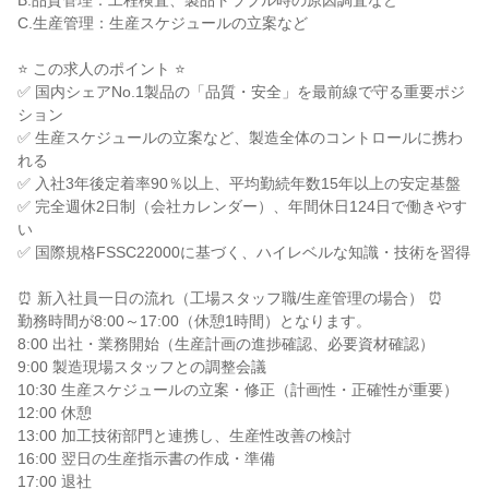
B.品質管理：工程検査、製品トラブル時の原因調査など

C.生産管理：生産スケジュールの立案など

⭐ この求人のポイント ⭐

✅ 国内シェアNo.1製品の「品質・安全」を最前線で守る重要ポジ
ション

✅ 生産スケジュールの立案など、製造全体のコントロールに携わ
れる

✅ 入社3年後定着率90％以上、平均勤続年数15年以上の安定基盤

✅ 完全週休2日制（会社カレンダー）、年間休日124日で働きやす
い

✅ 国際規格FSSC22000に基づく、ハイレベルな知識・技術を習得

⏰ 新入社員一日の流れ（工場スタッフ職/生産管理の場合） ⏰

勤務時間が8:00～17:00（休憩1時間）となります。

8:00 出社・業務開始（生産計画の進捗確認、必要資材確認）

9:00 製造現場スタッフとの調整会議

10:30 生産スケジュールの立案・修正（計画性・正確性が重要）

12:00 休憩

13:00 加工技術部門と連携し、生産性改善の検討

16:00 翌日の生産指示書の作成・準備

17:00 退社
