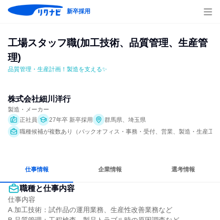
新卒採用
工場スタッフ職(加工技術、品質管理、生産管
理)
品質管理・生産計画！製造を支える✨
株式会社細川洋行
製造・メーカー
正社員
27年卒 新卒採用
群馬県、埼玉県
職種候補が複数あり（バックオフィス・事務・受付、営業、製造・生産工程、S
仕事情報
企業情報
選考情報
職種と仕事内容
仕事内容

A.加工技術：試作品の運用業務、生産性改善業務など
