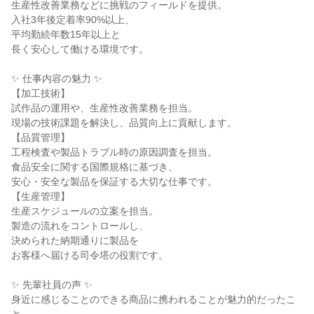
生産性改善業務などに挑戦のフィールドを提供。

入社3年後定着率90%以上、

平均勤続年数15年以上と

長く安心して働ける環境です。

✨ 仕事内容の魅力 ✨

【加工技術】

試作品の運用や、生産性改善業務を担当。

現場の技術課題を解決し、品質向上に貢献します。

【品質管理】

工程検査や製品トラブル時の原因調査を担当。

食品安全に関する国際規格に基づき、

安心・安全な製品を保証する大切な仕事です。

【生産管理】

生産スケジュールの立案を担当。

製造の流れをコントロールし、

決められた納期通りに製品を

お客様へ届ける司令塔の役割です。

✨ 先輩社員の声 ✨

身近に感じることのできる商品に携われることが魅力的だったこ