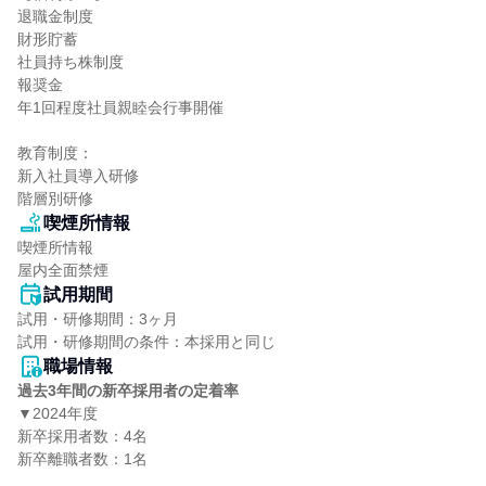
退職金制度

財形貯蓄

社員持ち株制度

報奨金

年1回程度社員親睦会行事開催

教育制度：

新入社員導入研修

階層別研修
喫煙所情報
喫煙所情報

屋内全面禁煙
試用期間
試用・研修期間：3ヶ月

職場情報
過去3年間の新卒採用者の定着率
▼2024年度

新卒採用者数：4名

新卒離職者数：1名
