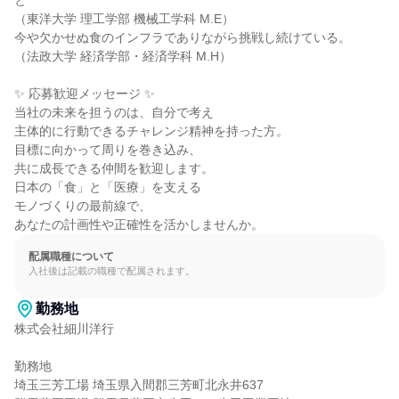
と

（東洋大学 理工学部 機械工学科 M.E）

今や欠かせぬ食のインフラでありながら挑戦し続けている。

（法政大学 経済学部・経済学科 M.H）

✨ 応募歓迎メッセージ ✨

当社の未来を担うのは、自分で考え

主体的に行動できるチャレンジ精神を持った方。

目標に向かって周りを巻き込み、

共に成長できる仲間を歓迎します。

日本の「食」と「医療」を支える

モノづくりの最前線で、

あなたの計画性や正確性を活かしませんか。
配属職種について
入社後は記載の職種で配属されます。
勤務地
株式会社細川洋行

勤務地

埼玉三芳工場 埼玉県入間郡三芳町北永井637
