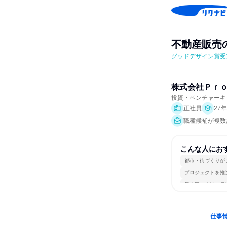
不動産販売
グッドデザイン賞受
株式会社Ｐｒ
投資・ベンチャーキ
正社員
27
職種候補が複数
こんな人にお
都市・街づくりが
プロジェクトを推
長く同じ会社に居
仕事