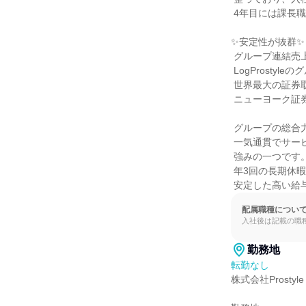
 4年目には課長職に昇格した実例もあります。

✨安定性が抜群✨

 グループ連結売上高206.5億円の総合不動産企業

 LogProstyleのグループ会社です。

 世界最大の証券取引所である

 ニューヨーク証券取引所 (NYSE)に昨年度上場！

 グループの総合力を活かして製造・販売・管理まで

 一気通貫でサービスをお客様に提供できることも

 強みの一つです。安定した基盤と充実した福利厚生が整っており

 年3回の長期休暇や、

 安定した高い
配属職種につい
入社後は記載の職
勤務地
転勤なし
株式会社Prostyle
