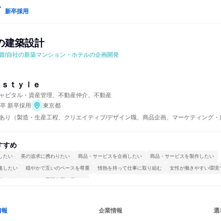
新卒採用
の建築設計
賞/自社の新築マンション・ホテルの企画開発
ｏｓｔｙｌｅ
ャピタル・資産管理、不動産仲介、不動産
年卒 新卒採用
東京都
あり（製造・生産工程、クリエイティブ/デザイン職、商品企画、マーケティング・
すすめ
したい
美の追求に携わりたい
商品・サービスを企画したい
商品・サービスを製作したい
進したい
穏やかで互いのペースを尊重
情熱を持って仕事に取り組む
女性が働きやすい環境
続けられる
一つの専門分野を極める
情報
企業情報
選