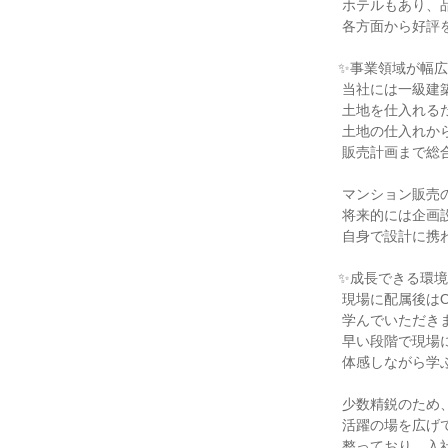
 ホテルもあり、品質やデザインともに

 各方面から好評をいただいております。

✨事業領域が幅広
 当社には一級建築士や設計チームが在籍しています。

 土地を仕入れるだけ・物件を販売するだけではなく、

 土地の仕入れからマンションなどの企画開発や

 販売計画まで総合的に幅広く携わることができます。

 マンション販売の知識や経験を活かして

 将来的には企画設計から携われます。

 自身で設計に携わったマンションの販売も可能です。

✨成長できる環境
 現場に配属後はOJT研修にて業務の基礎を1年かけて

 学んでいただきます。

 早い段階で現場に入ることで、ご自身で色々と

 体感しながら学ぶことができる環境です。

 少数精鋭のため、実力と意欲次第でスピーディーに

 活躍の場を広げていくことができるフィールドが

 整っており、入社2年目で主任に昇格、
