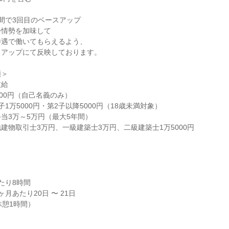
4年間で3回目のベースアップ

情勢を加味して

遇で働いてもらえるよう、

アップにて反映しております。

＞

給

00円（自己名義のみ）

1万5000円・第2子以降5000円（18歳未満対象）

当3万～5万円（最大5年間）

建物取引士3万円、一級建築士3万円、二級建築士1万5000円

り8時間

月あたり20日 〜 21日

（休憩1時間）