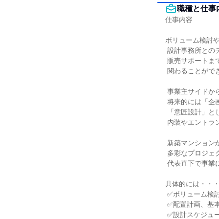
職種と仕事
仕事内容

ボリューム検討や
 設計事務所とのディレクションから

 販売サポートまで、全てのプロセスに

 関わることができるポジションです。

 事業主サイドからモノ作りを主体的にでき、

 将来的には「企画設計」だけでなく

 「意匠設計」として外観、間取り、

 内装やエントランスなどの設計にも携われます！

 新築マンションからホテル開発まで

 多彩なプロジェクトの推進役として、

 代表直下で事業に携わることができます。

具体的には・・・
 ✅ボリューム検討

 ✅配置計画、基本プラン作成

 ✅設計スケジュール管理
