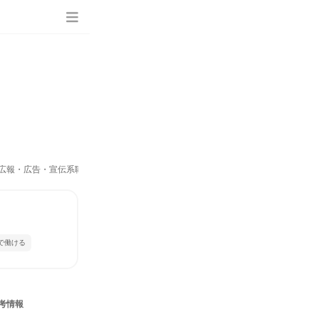
広報・広告・宣伝系職種）
で働ける
考情報