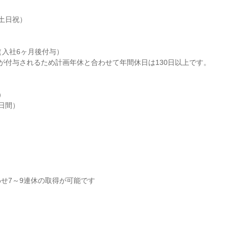
土日祝）

（入社6ヶ月後付与）

が付与されるため計画年休と合わせて年間休日は130日以上です。



日間）

せ7～9連休の取得が可能です