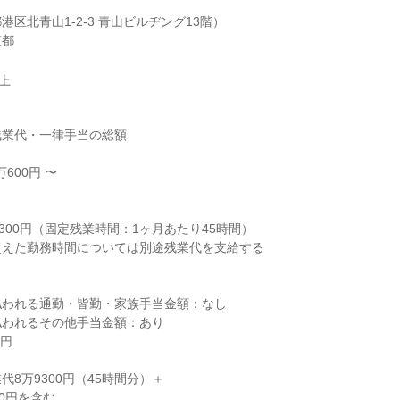
区北青山1-2-3 青山ビルヂング13階）

京都
以上
業代・一律手当の総額

600円 〜



300円（固定残業時間：1ヶ月あたり45時間）

えた勤務時間については別途残業代を支給する

われる通勤・皆勤・家族手当金額：なし

われるその他手当金額：あり

円

8万9300円（45時間分）＋

0円を含む
