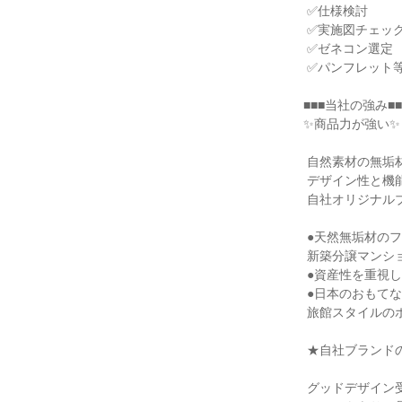
 ✅仕様検討

 ✅実施図チェック

 ✅ゼネコン選定

 ✅パンフレット等のパース制作 等

■■■当社の強み■■■
✨商品力が強い✨

 自然素材の無垢材だけでなく

 デザイン性と機能性を兼ね備えた

 自社オリジナルブランドを展開しております。

 ●天然無垢材のフローリングを使用した

 新築分譲マンション

 ●資産性を重視した1Rの新築マンション

 ●日本のおもてなしの精神と利便性を兼ね備えた

 旅館スタイルのホテル（まちなか旅館）

 ★自社ブランドの企画・開発・販売までを自社で一貫★

 グッドデザイン受賞歴のあるマンションや
