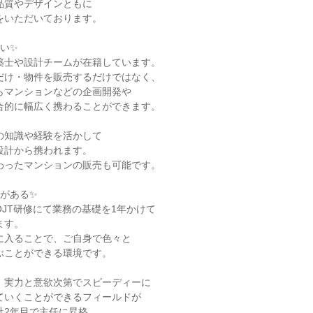
い✨

がある✨
