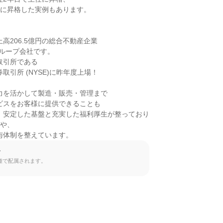
給与体制を整えています。
て
種で配属されます。