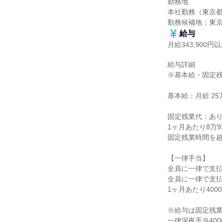
勤務地

本社勤務（東京都港
勤務候補地：東
給与
月給343,900円
給与詳細

※基本給・固定残
基本給：月給 25万
固定残業代：あり
1ヶ月あたり8万9
固定残業時間を超
【一律手当】

全員に一律で支払
全員に一律で支払
1ヶ月あたり4000
※給与は固定残業代
一律深夜手当400