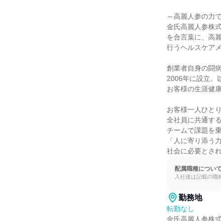
～高麗人参の力で
金氏高麗人参株式
を合言葉に、高麗
行うヘルスケアメ
創業者自身の闘病
2006年に設立
お客様の生涯健康
お客様一人ひとり
全社員に共通する
チームで課題を乗
「人に寄り添う力
社会に必要とさ
配属職種につい
入社後は記載の職
勤務地
転勤なし
金氏高麗人参株式