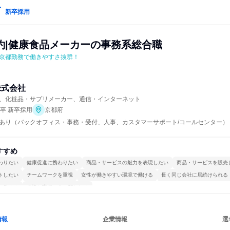
新卒採用
約|健康食品メーカーの事務系総合職
京都勤務で働きやすさ抜群！
株式会社
、化粧品・サプリメーカー、通信・インターネット
年卒 新卒採用
京都府
あり（バックオフィス・事務・受付、人事、カスタマーサポート/コールセンター）
すすめ
わりたい
健康促進に携わりたい
商品・サービスの魅力を表現したい
商品・サービスを販売
トしたい
チームワークを重視
女性が働きやすい環境で働ける
長く同じ会社に居続けられる
で働ける
多様な職種の人と関われる
情報
企業情報
選