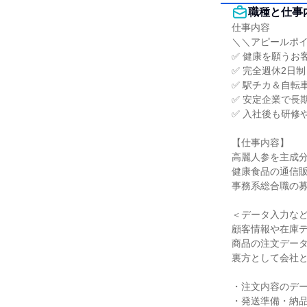
職種と仕事
仕事内容

＼＼アピールポイ
✅ 健康を願うお
✅ 完全週休2日
✅ 駅チカ＆自転
✅ 安定企業で長
✅ 入社後も研修
【仕事内容】

高麗人参を主成分
健康食品の通信販
事務系総合職の募
＜データ入力など
顧客情報や在庫デ
商品の注文データ
裏方として会社と
・注文内容のデー
・発送準備・納品