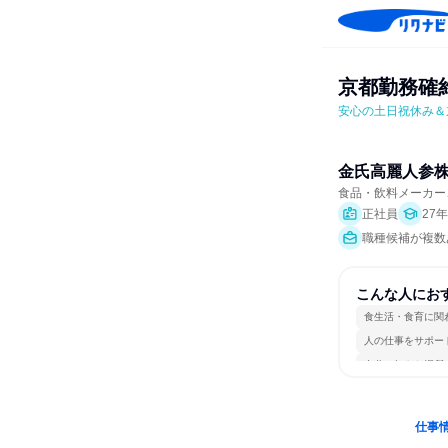
京都勤務確
安心の土日祝休み＆
金氏高麗人参
食品・飲料メーカー
正社員
27
職種候補が複数
こんな人にお
食生活・食育に関
人の仕事をサポー
自分の好きな場所
仕事