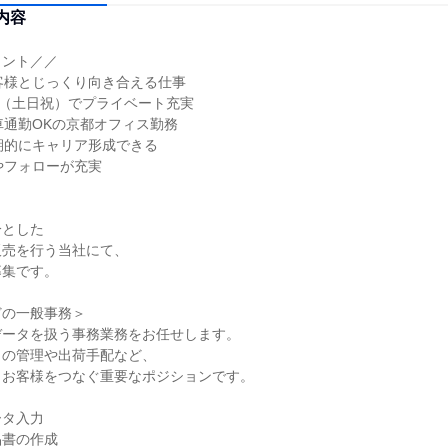
内容
ント／／

客様とじっくり向き合える仕事

制（土日祝）でプライベート充実

車通勤OKの京都オフィス勤務

期的にキャリア形成できる

やフォローが充実

とした

売を行う当社にて、

集です。

の一般事務＞

ータを扱う事務業務をお任せします。

の管理や出荷手配など、

お客様をつなぐ重要なポジションです。

タ入力

書の作成
