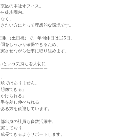
京区の本社オフィス。

ら徒歩圏内。

なく、

きたい方にとって理想的な環境です。

日制（土日祝）で、年間休日は125日。

間をしっかり確保できるため、

実させながら仕事に取り組めます。

いという気持ちを大切に

￣￣￣￣￣￣￣￣￣￣￣

、

験ではありません。

想像できる」

かけられる」

手を差し伸べられる」

ある方を歓迎しています。

部出身の社員も多数活躍中。

実しており、

成長できるようサポートします。
