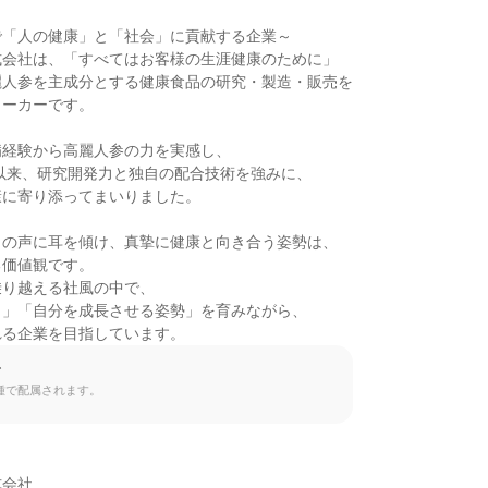
「人の健康」と「社会」に貢献する企業～

会社は、「すべてはお客様の生涯健康のために」

人参を主成分とする健康食品の研究・製造・販売を

ーカーです。

経験から高麗人参の力を実感し、

。以来、研究開発力と独自の配合技術を強みに、

に寄り添ってまいりました。

の声に耳を傾け、真摯に健康と向き合う姿勢は、

価値観です。

り越える社風の中で、

」「自分を成長させる姿勢」を育みながら、

れる企業を目指しています。
て
種で配属されます。
会社
