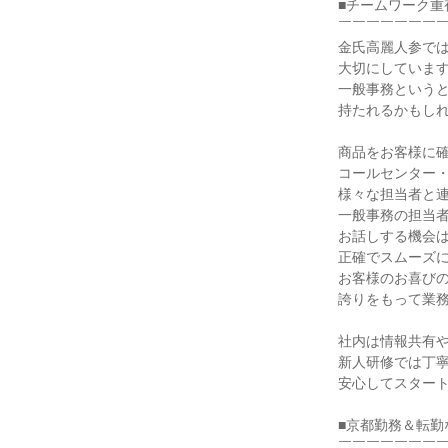
■チームワーク重
￣￣￣￣￣￣￣￣
金氏高麗人参では
大切にしています
一般事務というと
持たれるかもしれ
商品をお客様に確
コールセンター・
様々な担当者と連
一般事務の担当者
お話しする機会は
正確でスムーズに
お客様のお喜びの
誇りをもって業務
社内は情報共有や
新人研修では丁寧
安心してスタート
■京都勤務＆転勤
￣￣￣￣￣￣￣￣