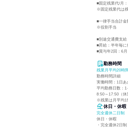
■固定残業代/月：38
※固定残業代は残
■一律手当合計金額
※役割手当

■別途交通費支給
■昇給：半年毎に
■賞与年2回：6
勤務時間
残業月平均20時
勤務時間詳細

実働時間：1日あた
平均勤務日数：1ヶ
8:50～17:50（
※残業は月平均1
休日・休暇
完全週休二日制
休日・休暇

・完全週休2日制