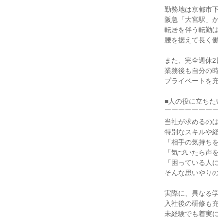
勤務地は京都市下
阪急「大宮駅」か
転居を伴う転勤は
腰を据えて長く働
また、完全週休2
業務後も自分の時
プライベートを充
■人の役に立ちた
￣￣￣￣￣￣￣￣
当社が求めるのは
特別なスキルや経
「相手の気持ちを
「気づいたら声を
「困っている人に
そんな思いやりの
実際に、異なる学
入社後の研修も充
未経験でも着実に