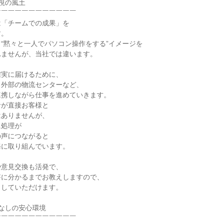
視の風土

￣￣￣￣￣￣￣￣￣￣￣

「チームでの成果」を

。

“黙々と一人でパソコン操作をする”イメージを

ませんが、当社では違います。

実に届けるために、

外部の物流センターなど、

携しながら仕事を進めていきます。

が直接お客様と

ありませんが、

処理が

声につながると

に取り組んでいます。

意見交換も活発で、

に分かるまでお教えしますので、

していただけます。

なしの安心環境

￣￣￣￣￣￣￣￣￣￣￣
