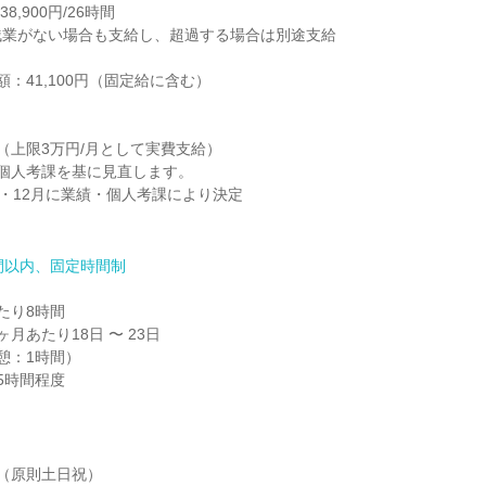
,900円/26時間

業がない場合も支給し、超過する場合は別途支給

：41,100円（固定給に含む）

（上限3万円/月として実費支給）

個人考課を基に見直します。

月・12月に業績・個人考課により決定

間以内、固定時間制
り8時間

月あたり18日 〜 23日

休憩：1時間）

5時間程度
（原則土日祝）
