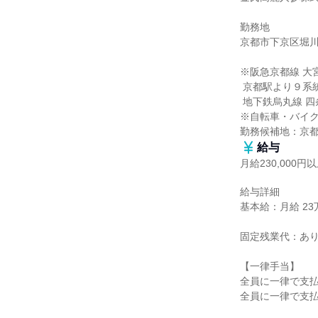
勤務地

京都市下京区堀川富
※阪急京都線 大
 京都駅より９系統もしくは28系統の市バスで10分「堀川松原」下車徒歩1分

 地下鉄烏丸線 四条駅より徒歩15分

※自転車・バイク
勤務候補地：京
給与
月給230,000円
給与詳細

基本給：月給 23万
固定残業代：あり
【一律手当】

全員に一律で支払
全員に一律で支払