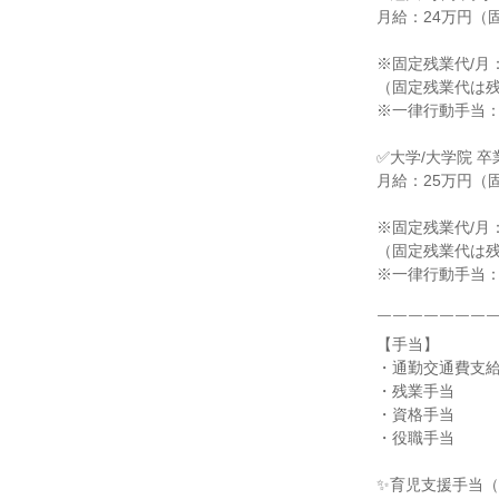
月給：24万円（
※固定残業代/月：2
（固定残業代は残
※一律行動手当：
✅大学/大学院 卒
月給：25万円（
※固定残業代/月：3
（固定残業代は残
※一律行動手当：
￣￣￣￣￣￣￣￣
【手当】

・通勤交通費支給
・残業手当

・資格手当

・役職手当

✨育児支援手当（N