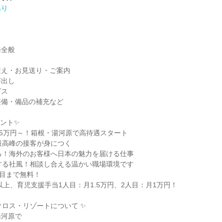
あり
全般

え・お見送り・ご案内

出し

ス

備・備品の補充など

ント✨

25万円～！箱根・湯河原で高待遇スタート

最高峰の接客が身につく

る！海外のお客様へ日本の魅力を届ける仕事

する社風！相談し合える温かい職場環境です

目まで無料！

以上、育児支援手当1人目：月1.5万円、2人目：月1万円！

クロス・リゾートについて ✨

河原で
