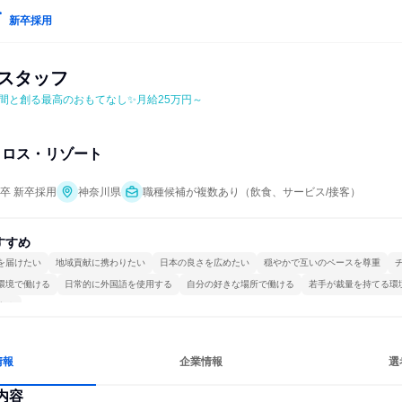
新卒採用
遇スタッフ
間と創る最高のおもてなし✨月給25万円～
クロス・リゾート
年卒 新卒採用
神奈川県
職種候補が複数あり（飲食、サービス/接客）
すすめ
を届けたい
地域貢献に携わりたい
日本の良さを広めたい
穏やかで互いのペースを尊重
環境で働ける
日常的に外国語を使用する
自分の好きな場所で働ける
若手が裁量を持てる環
する
情報
企業情報
選
内容