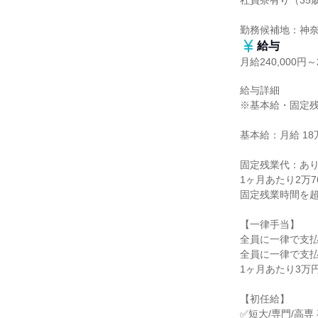
社員寮有り（35
勤務候補地：神
給与
月給240,000円～2
給与詳細

※基本給・固定残
基本給：月給 18万2
固定残業代：あり
1ヶ月あたり2万76
固定残業時間を超
【一律手当】

全員に一律で支払
全員に一律で支払
1ヶ月あたり3万円
【初任給】

✅短大/専門/高専