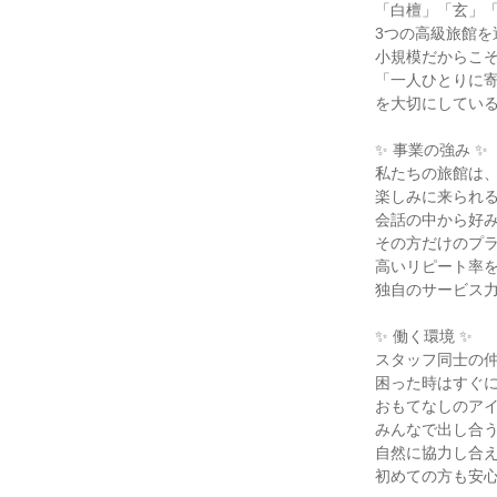
「白檀」「玄」「
3つの高級旅館を
小規模だからこそ
「一人ひとりに寄
を大切にしている
✨ 事業の強み ✨

私たちの旅館は、
楽しみに来られる
会話の中から好み
その方だけのプラ
高いリピート率を
独自のサービス力
✨ 働く環境 ✨

スタッフ同士の仲
困った時はすぐに
おもてなしのアイ
みんなで出し合う
自然に協力し合え
初めての方も安心