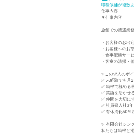
職種候補が複数
仕事内容

▼仕事内容

旅館での接遇業務
・お客様のお出迎
・お客様へのお茶
・食事配膳サービ
・客室の清掃・整
✨この求人のポイ
✅ 未経験でも月
✅ 箱根で極める
✅ 英語を活かせ
✅ 仲間を大切に
✅ 社員寮入社3年
✅ 有休消化50％
✨ 有限会社シン
私たちは箱根と湯