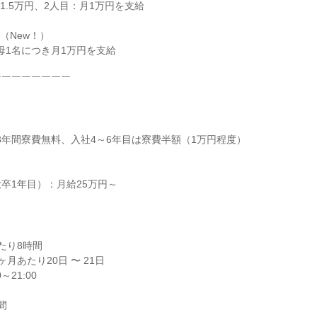
New！）

￣￣￣￣￣￣￣

卒1年目）：月給25万円～
り8時間

月あたり20日 〜 21日

21:00

間