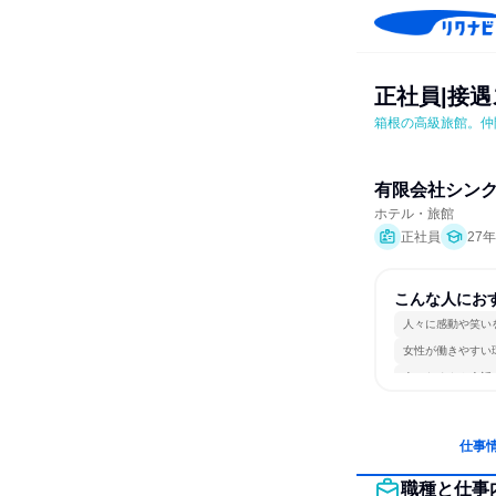
正社員|接
箱根の高級旅館。仲
有限会社シン
ホテル・旅館
正社員
27
こんな人にお
人々に感動や笑い
女性が働きやすい
人とたくさん会話
仕事
職種と仕事