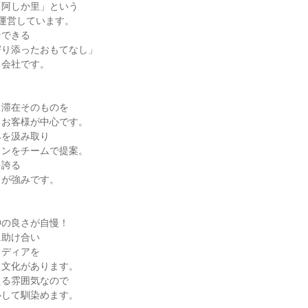
阿しか里」という

運営しています。

できる

り添ったおもてなし」

会社です。

滞在そのものを

お客様が中心です。

を汲み取り

ンをチームで提案。

誇る

が強みです。

の良さが自慢！

助け合い

ディアを

文化があります。

る雰囲気なので

して馴染めます。
