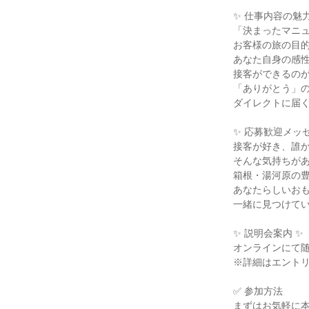
✨ 仕事内容の魅力 
「決まったマニュ
お客様の旅の目的
あなた自身の感性
接客ができるのが
「ありがとう」の
ダイレクトに届く
✨ 応募歓迎メッセ
接客が好き、誰か
そんな気持ちがあ
箱根・湯河原の豊
あなたらしいおも
一緒に見つけてい
✨ 説明会案内 ✨

オンラインにて随
※詳細はエントリ
✅ 参加方法

まずはお気軽に本