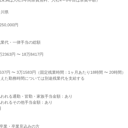
歳未満は入社3年間寮費無料、入社4～6年目は寮費半額）

奈川県
50,000円
業代・一律手当の総額

363円 〜 18万8417円



37円 〜 3万1583円（固定残業時間：1ヶ月あたり18時間 〜 20時間）

えた勤務時間については別途残業代を支給する

われる通勤・皆勤・家族手当金額：あり

われるその他手当金額：あり



 卒業・卒業見込みの方
