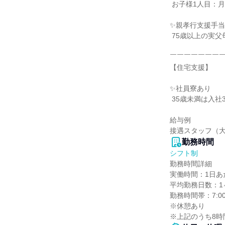
 お子様1人目：月1.5万円、2人目：月1万円を支給

✨親孝行支援手当（
 75歳以上の実父母1名につき月1万円を支給

￣￣￣￣￣￣￣￣
【住宅支援】

✨社員寮あり

 35歳未満は入社3年間寮費無料、入社4～6年目は寮費半額（1万円程度）

給与例

接遇スタッフ（大
勤務時間
シフト制
勤務時間詳細

実働時間：1日あた
平均勤務日数：1ヶ
勤務時間帯：7:00～
※休憩あり

※上記のうち8時