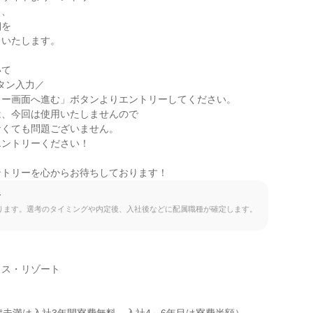
、

を

いたします。

て

タン入力／

ー画面へ進む」ボタンよりエントリーしてください。

、今回は使用いたしませんので

くても問題ございません。

ントリーください！

ントリーを心からお待ちしております！
て
ります。選考のタイミングや内定後、入社後などに配属職種が確定します。
ス・リゾート
