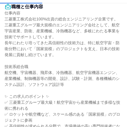
職種と仕事内容
仕事内容

三菱重工株式会社100%出資の総合エンジニアリング企業です。

三菱重工グループ最大規模のエンジニアリング会社として、航空
宇宙産業、防衛、産業機械、冷熱機器など、多岐にわたる事業を
技術でサポートしています。

長年にわたり培ってきた高信頼性の技術力は、特に航空宇宙・防
衛分野において「国家規模」のプロジェクトを支え、日本の技術
発展に貢献し続けています。

技術系総合職

航空機、宇宙機器、飛昇体、冷熱機器、航空宇宙機器エンジン、
産業機械、制御機器等の開発、設計、試験・計測、各種機械のシ
ステム設計、ソフトウェア設計等

✨ この求人のポイント ✨

✅ 三菱重工グループ最大級！航空宇宙から産業機械まで多様な技
術に携われる

✅ ロケットや航空機など、スケール感のある「国家規模」のプロ
ジェクトに参画

✅ 高信頼性が求められる分野で、市場価値の高い専門技術者にな