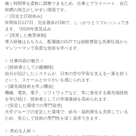
働く時間帯を柔軟に調整できるため、仕事とプライベート、自己
研鑽の両立がしやすい環境です。

✅ [完全土日祝休み]

年間休日127日、完全週休2日制で、しっかりとリフレッシュでき
ます。 *2026年度見込み

✅ [充実した教育体制]

導入研修はもちろん、配属後のOJTでは経験豊富な先輩社員から
マンツーマンで高度な技術を学べます。

✨ 仕事内容の魅力 ✨

✅[技術者としての醍醐味]

自分が設計したシステムが、日本の空や宇宙を支える一翼を担う
という、スケールとやりがいを感じられます。

✅[最先端技術を学ぶ機会]

機械、電気、電子、ソフトウェアなど、常に進化する最先端技術
を学び続け、技術者としての市場価値を高められます。

✅[安定した環境での専門追求]

大手グループの安定した環境で、給与・福利厚生も充実している
ため、安心して技術の専門性を深く追求できます。

✨ 求める人材 ✨
