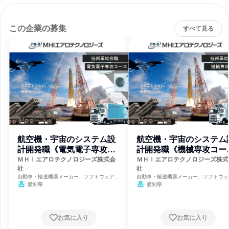
この企業の募集
すべて見る
航空機・宇宙のシステム設
航空機・宇宙のシステム
計開発職《電気電子専攻コ
計開発職《機械専攻コー
ース》
ス》
ＭＨＩエアロテクノロジーズ株式会
ＭＨＩエアロテクノロジーズ株式
社
社
自動車・輸送機器メーカー、ソフトウェア開
自動車・輸送機器メーカー、ソフトウェ
発、航空宇宙・防衛
発、航空宇宙・防衛
愛知県
愛知県
お気に入り
お気に入り