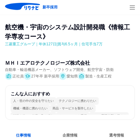
新卒採用
航空機・宇宙のシステム設計開発職《情報工
学専攻コース》
三菱重工グループ｜年休127日|賞与6.5ヶ月｜住宅手当7万
ＭＨＩエアロテクノロジーズ株式会社
自動車・輸送機器メーカー、ソフトウェア開発、航空宇宙・防衛
正社員
27年卒 新卒採用
愛知県
製造・生産工程
こんな人におすすめ
人・世の中の安全を守りたい
テクノロジーに携わりたい
機械・機器に携わりたい
商品・サービスを製作したい
情熱を持って仕事に取り組む
チームワークを重視
一つの専門分野を極める
仕事情報
企業情報
選考情報