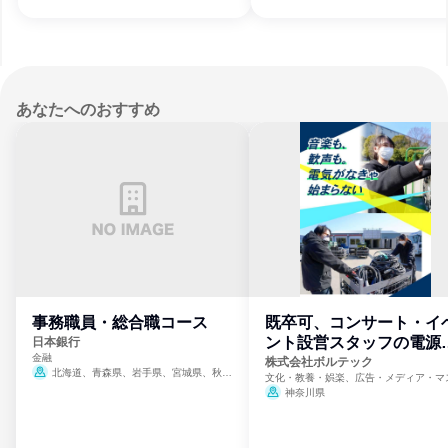
あなたへのおすすめ
事務職員・総合職コース
既卒可、コンサート・イ
ント設営スタッフの電源
日本銀行
金融
門
株式会社ボルテック
北海道、青森県、岩手県、宮城県、秋田
文化・教養・娯楽、広告・メディア・マ
県、山形県、福島県、茨城県、群馬県、埼玉
ミ、電力・ガス・水道・エネルギー
神奈川県
県、東京都、神奈川県、新潟県、富山県、石
川県、福井県、山梨県、長野県、静岡県、愛
知県、京都府、大阪府、兵庫県、鳥取県、島
根県、岡山県、広島県、山口県、徳島県、香