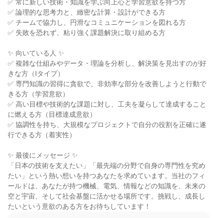
✅ 常に新しい技術・知識を学ぶ向上心と学習意欲を持つ方

✅ 論理的な思考力と、緻密な計算・設計ができる方

✅ チームで協力し、円滑なコミュニケーションを図れる方

✅ 失敗を恐れず、粘り強く課題解決に取り組める方

✨ 向いている人 ✨

✅ 複雑な仕組みやデータ・理論を分析し、解決策を見出すのが好
きな方（Iタイプ）

✅ 専門知識の習得に貪欲で、非効率な部分を改善しようと行動で
きる方（学習意欲）

✅ 高い目標や技術的な課題に対し、工夫を凝らして達成すること
に燃える方（目標達成意欲）

✅ 協調性を持ち、大規模なプロジェクトで自分の役割を正確に遂
行できる方（着実性）

✨ 最後にメッセージ ✨

「日本の技術を支えたい」「最先端の分野で自身の専門性を究め
たい」という熱い想いを持つあなたを求めています。当社のフィ
ールドは、あなたが持つ機械、電気、情報などの知識を、未来の
空と宇宙、そして社会基盤に活かせる場所です。挑戦し、成長し
たいという意欲のある方をお待ちしています！