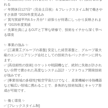
れる

✅ 年間休日127日*（完全土日祝）＆フレックスタイム制で働きや
すさ抜群 *2026年度見込み

✅ 賞与実績平均6.5ヶ月分*！頑張りが待遇にしっかり反映されま
す *2025年度実績

✅ 先輩社員によるOJTと丁寧な研修で、技術をイチから深く学べ
る環境

✨ 事業の強み ✨

✅ [三菱重工グループの基盤] 安定した経営基盤と、グループ最大
級のエンジニアリング会社としての技術力をバックボーンに持ち
ます。

✅ [高信頼性の技術] ロケットや戦闘機など、絶対に失敗が許され
ない分野で磨かれた高度なシステム設計・ソフトウェア開発技術
が強みです。

✅ [事業領域の多様性]*航空宇宙だけでなく、産業機械や冷熱機器
など幅広い領域に携わることで、多角的な技術知識とキャリア形
成が可能です。

✨ 働く環境 ✨

✅ [フレックスタイム制]
