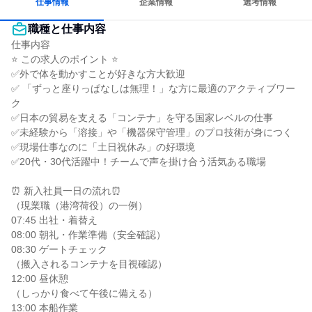
仕事情報
企業情報
選考情報
職種と仕事内容
仕事内容

⭐ この求人のポイント ⭐

✅外で体を動かすことが好きな方大歓迎

✅ 「ずっと座りっぱなしは無理！」な方に最適のアクティブワー
ク

✅日本の貿易を支える「コンテナ」を守る国家レベルの仕事

✅未経験から「溶接」や「機器保守管理」のプロ技術が身につく

✅現場仕事なのに「土日祝休み」の好環境

✅20代・30代活躍中！チームで声を掛け合う活気ある職場

⏰ 新入社員一日の流れ⏰

（現業職（港湾荷役）の一例）

07:45 出社・着替え

08:00 朝礼・作業準備（安全確認）

08:30 ゲートチェック

（搬入されるコンテナを目視確認）

12:00 昼休憩

（しっかり食べて午後に備える）

13:00 本船作業
