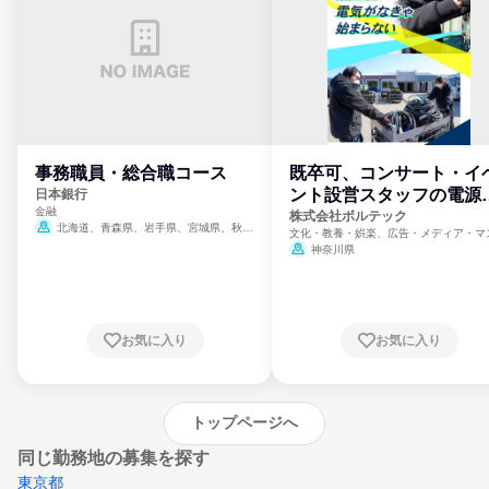
事務職員・総合職コース
既卒可、コンサート・イ
ント設営スタッフの電源
日本銀行
金融
門
株式会社ボルテック
北海道、青森県、岩手県、宮城県、秋田
文化・教養・娯楽、広告・メディア・マ
県、山形県、福島県、茨城県、群馬県、埼玉
ミ、電力・ガス・水道・エネルギー
神奈川県
県、東京都、神奈川県、新潟県、富山県、石
川県、福井県、山梨県、長野県、静岡県、愛
知県、京都府、大阪府、兵庫県、鳥取県、島
根県、岡山県、広島県、山口県、徳島県、香
川県、愛媛県、高知県、福岡県、佐賀県、長
お気に入り
お気に入り
崎県、熊本県、大分県、宮崎県、鹿児島県、
沖縄県
トップページへ
同じ勤務地の募集を探す
東京都