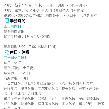
20代・新卒５年目／年収490万円（月給32万円＋賞与)

30代・役職班長 ／年収670万円（月給45万円＋賞与)

※20代・30代の給与例には時間外手当・休日手当も含みます
勤務時間
固定時間制
勤務時間詳細

総労働時間：1週あたり40時間

勤務時間 8:00~17:00（休憩1時間）
休日・休暇
完全週休二日制
休日・休暇

週休2日制（土日祝）

年間休日：121日

有給休暇：10日

※このほか、入社3ヶ月経過後に2日間の有給を付与します。

休暇制度：夏季休暇、年末年始休暇、慶弔休暇、産前・産後休
暇、育児休暇、介護休暇

備考：年末年始休暇（12/31～1/4）、生理休暇、子の看護休暇、
忌引休暇、結婚休暇、産前産後休暇、育児休業（最長2年）、振替
休日・代休