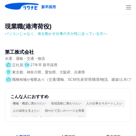
新卒採用
現業職(港湾荷役)
パソコンじゃなく、体を動かす仕事の方が性に合っている方へ
第工株式会社
水運、運輸・交通・物流
正社員
27年卒 新卒採用
東京都、神奈川県、愛知県、大阪府、兵庫県
職種候補が複数あり（交通/運輸、SCM/生産管理/購買/物流、建築/土木/プ
こんな人におすすめ
機械・機器に携わりたい
地域貢献に携わりたい
人の仕事をサポートしたい
人の成長を支えたい
穏やかで互いのペースを尊重
情熱を持って仕事に取り組む
チームワークを重視
長く同じ会社に居続けられる
若手が裁量を持てる環境
目標に追われず働ける