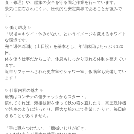
査・修理）や、船旅の安全を守る固定作業を行っています。

景気に左右されにくい、圧倒的な安定業界であることが強みで
す。

✨ 働く環境 ✨

「現場＝キツイ・休みがない」というイメージを変えるホワイト
な環境です。

完全週休2日制（土日祝）を基本とし、年間休日はたっぷり120
日。

体を使う仕事だからこそ、休息もしっかり取れる体制を整えてい
ます。

近年リフォームされた更衣室やシャワー室、仮眠室も完備してい
ます！

✨ 仕事内容の魅力 ✨

最初はコンテナの傷チェックからスタート。

慣れてくれば、溶接技術を使って鉄の箱を直したり、高圧洗浄機
で洗車のように洗ったり、巨大な船の上で作業したりと、毎日飽
きることがありません。

「手に職をつけたい」「機械いじりが好き」
