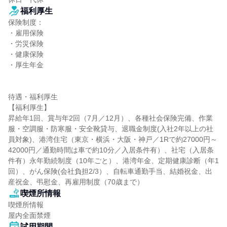
福利厚生
保険制度：

・雇用保険

・労災保険

・健康保険

・厚生年金

待遇・福利厚生

【福利厚生】

昇給年1回、賞与年2回（7月／12月）、各種社会保険完備、作業
服・空調服・防寒服・安全靴貸与、退職金制度(入社2年以上の社
員対象)、港湾住宅（東京・横浜・大阪・神戸／1Rで約27000円～
42000円／通勤時間は車で約10分／入居条件有）、社宅（入居条
件有）永年勤続制度（10年ごと）、港湾年金、定期健康診断（年1
回）、がん保険(会社負担2/3）、自転車通勤手当、結婚祝金、出
産祝金、弔慰金、再雇用制度（70歳まで）
喫煙所情報
喫煙所情報

屋内全面禁煙
試用期間