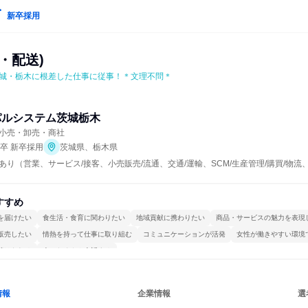
新卒採用
・配送)
城・栃木に根差した仕事に従事！＊文理不問＊
パルシステム茨城栃木
小売・卸売・商社
年卒 新卒採用
茨城県、栃木県
あり（営業、サービス/接客、小売販売/流通、交通/運輸、SCM/生産管理/購買/物流
すすめ
を届けたい
食生活・食育に関わりたい
地域貢献に携わりたい
商品・サービスの魅力を表現
販売したい
情熱を持って仕事に取り組む
コミュニケーションが活発
女性が働きやすい環境
続けられる
人とたくさん会話する
情報
企業情報
選