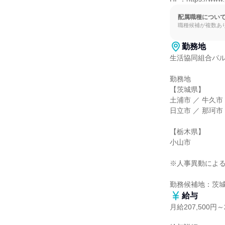
配属職種につい
職種候補が複数あ
勤務地
生活協同組合パル
勤務地

【茨城県】

土浦市 ／ 牛久市
日立市 ／ 那珂市 
【栃木県】

小山市

※人事異動による
勤務候補地：茨
給与
月給207,500円～2