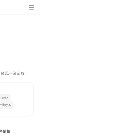
、経営/事業企画）
したい
で働ける
考情報