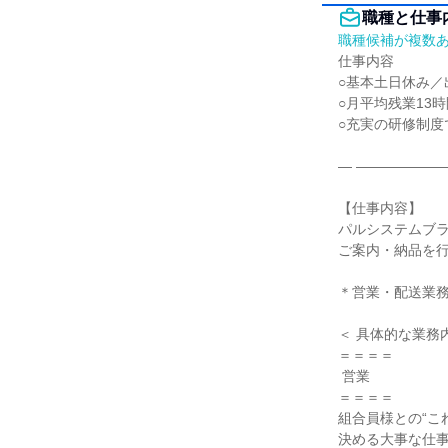
職種と仕事
職種候補が複数
仕事内容

○基本土日休み／
○月平均残業13時
○充実の研修制度
― ――――――
【仕事内容】

パルシステムブラ
ご案内・納品を行
＊営業・配送業務
＜ 具体的な業務内
＝＝＝＝

 営業

＝＝＝＝

組合員様との“こ
決める大事な仕事