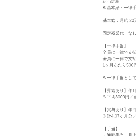
給与詳細

※基本給・一律手
基本給：月給 20万7
固定残業代：なし
【一律手当】

全員に一律で支払
全員に一律で支払
1ヶ月あたり500円
※一律手当として
【昇給あり】年1回
※平均3000円／
【賞与あり】年2回
※計4.07ヶ月分
【手当】

・通勤手当：月上