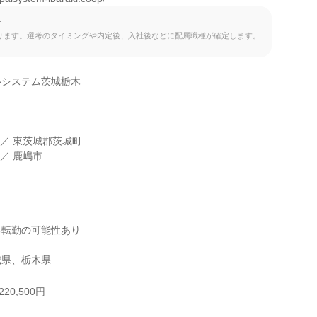
て
ります。選考のタイミングや内定後、入社後などに配属職種が確定します。
システム茨城栃木

 ／ 東茨城郡茨城町

／ 鹿嶋市

転勤の可能性あり

城県、栃木県
20,500円