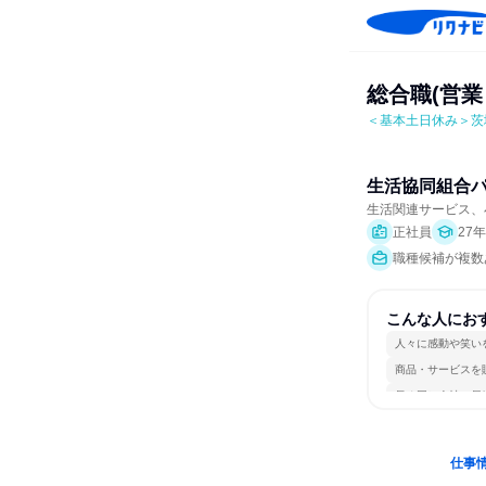
総合職(営業
＜基本土日休み＞茨
生活協同組合
生活関連サービス、
正社員
27
職種候補が複数
こんな人にお
人々に感動や笑い
商品・サービスを
長く同じ会社に居
仕事