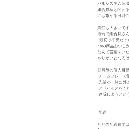
パルシステム茨城
組合員様と関わる
にも繋がる可能性
責任も大きいです
道端で組合員さん
｢最初は不安だっ
○○の商品おいしか
なんて言葉をいた
やりがいとなるは
◎月毎の個人目標
 チームプレーで活動します。

 先輩が一緒に外まわりをしてくれたり、

 アドバイスをくれたりと、事務所全体で

 達成しようという意識が強くあります！

＝＝＝＝

 配送

＝＝＝＝

ただの配送員では