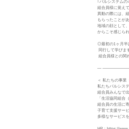
｢パルシステムの○
組合員様に覚えて
異動の際には、組
もらったことがあ
地域の顔として、
からこそ感じられ
◎最初の1ヶ月半
 同行して学びます。配送方法はもちろん、

 組合員様との関わり方なども学べます！

― ――――――
＜ 私たちの事業 ＞
私たちパルシステ
組合員みんなで出
「生活協同組合（
組合員の生活に寄
子育て支援サービ
多様なサービスを
HP：https://www.p