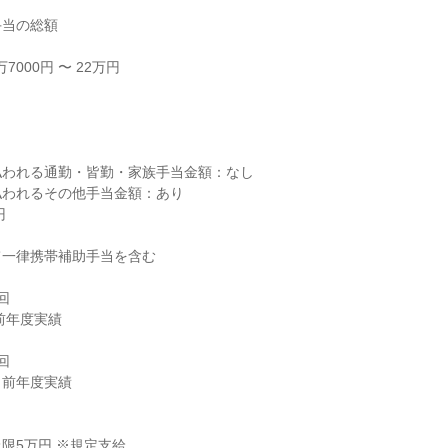
当の総額

000円 〜 22万円



われる通勤・皆勤・家族手当金額：なし

われるその他手当金額：あり



一律携帯補助手当を含む



前年度実績



／前年度実績

限5万円 ※規定支給
