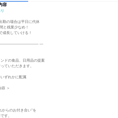
内容
あり
出勤の場合は平日に代休

間と残業少なめ！

で成長していける！

――――――――――― ―

ンドの食品、日用品の提案

っていただきます。

いずれかに配属

容 ＞

れからのお付き合い”を

です。
