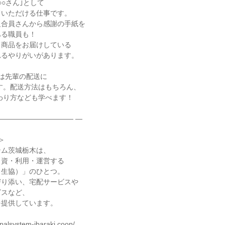
○さん｣として

いただける仕事です。

合員さんから感謝の手紙を

る職員も！

商品をお届けしている

るやりがいがあります。

は先輩の配送に

――――――――――― ―



ム茨城栃木は、

資・利用・運営する

生協）」のひとつ。

り添い、宅配サービスや

スなど、

提供しています。

alsystem-ibaraki.coop/