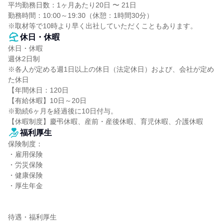
平均勤務日数：1ヶ月あたり20日 〜 21日

勤務時間：10:00～19:30（休憩：1時間30分）

※取材等で10時より早く出社していただくこともあります。
休日・休暇
休日・休暇

週休2日制

※各人が定める週1日以上の休日（法定休日）および、会社が定め
た休日

【年間休日：120日

【有給休暇】10日～20日

※勤続6ヶ月を経過後に10日付与。

【休暇制度】慶弔休暇、産前・産後休暇、育児休暇、介護休暇
福利厚生
保険制度：

・雇用保険

・労災保険

・健康保険

・厚生年金

待遇・福利厚生
