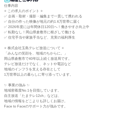
仕事内容

⭐ この求人のポイント ⭐

✅ 企画・取材・撮影・編集まで一貫して携われる

✅ 自分の作った映像が地元の約1.6万世帯に届く

✅ 2026年度には年間休日120日へ！働きやすさ向上中

✅ 転勤なし！岡山県倉敷市に根ざして働ける

✅ 住宅手当や家族手当など、充実の福利厚生

⭐ 株式会社玉島テレビ放送について ⭐

「みんなの笑顔を、地域のちからに。」

岡山県倉敷市で40年以上続く放送局です。

テレビ放送だけでなく、ネットや電話など

地域のインフラを支える存在として

1万世帯以上の暮らしに寄り添っています。

✨ 事業の強み ✨

地域密着度No.1を目指しています。

自主放送「たまテレ12ch」などは、

地域の情報をどこよりも詳しくお届け。

Face to Faceのサポート力が強みです。
