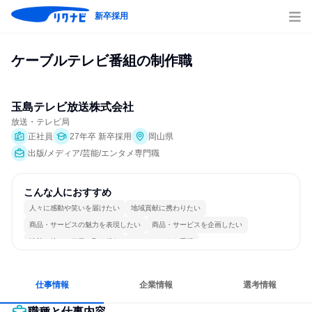
新卒採用
ケーブルテレビ番組の制作職
玉島テレビ放送株式会社
放送・テレビ局
正社員
27年卒 新卒採用
岡山県
出版/メディア/芸能/エンタメ専門職
こんな人におすすめ
人々に感動や笑いを届けたい
地域貢献に携わりたい
商品・サービスの魅力を表現したい
商品・サービスを企画したい
情熱を持って仕事に取り組む
チームワークを重視
長く同じ会社に居続けられる
目標に追われず働ける
仕事情報
企業情報
選考情報
職種と仕事内容