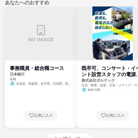
あなたへのおすすめ
事務職員・総合職コース
既卒可、コンサート・イ
ント設営スタッフの電源
日本銀行
金融
門
株式会社ボルテック
北海道、青森県、岩手県、宮城県、秋田
文化・教養・娯楽、広告・メディア・マ
県、山形県、福島県、茨城県、群馬県、埼玉
ミ、電力・ガス・水道・エネルギー
神奈川県
県、東京都、神奈川県、新潟県、富山県、石
川県、福井県、山梨県、長野県、静岡県、愛
知県、京都府、大阪府、兵庫県、鳥取県、島
根県、岡山県、広島県、山口県、徳島県、香
川県、愛媛県、高知県、福岡県、佐賀県、長
お気に入り
お気に入り
崎県、熊本県、大分県、宮崎県、鹿児島県、
沖縄県