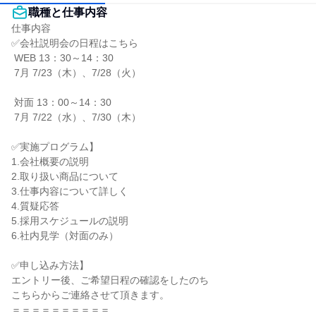
職種と仕事内容
仕事内容

✅会社説明会の日程はこちら

 WEB 13：30～14：30

 7月 7/23（木）、7/28（火）

 対面 13：00～14：30

 7月 7/22（水）、7/30（木）

✅実施プログラム】

1.会社概要の説明

2.取り扱い商品について

3.仕事内容について詳しく

4.質疑応答

5.採用スケジュールの説明

6.社内見学（対面のみ）

✅申し込み方法】

エントリー後、ご希望日程の確認をしたのち

こちらからご連絡させて頂きます。

＝＝＝＝＝＝＝＝＝＝
