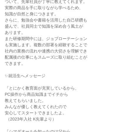
ついて、先輩社員が丁寧に教えてくれます。

実際の商品を手に取りながら学べるため、

知識が自然と身につきます。

さらに、勉強会や書籍を活用した自己研鑽も

盛んで、社員同士で知識を深め合う風土が

あります。

また研修期間中には、ジョブローテーション

も実施します。複数の部署を経験することで

社内の業務の流れや連携の大切さを理解でき

配属後の仕事にもスムーズに取り組むことが

できます。

✨就活生へメッセージ

『とにかく教育面が充実しているから、

PC操作から商品知識までイチから

教えてもらいました。

みんなが優しく教えてくれたので

安心してスタートできましたよ。

 （2023年入社 K先輩より）

『シマダオールを知ったのは父から
