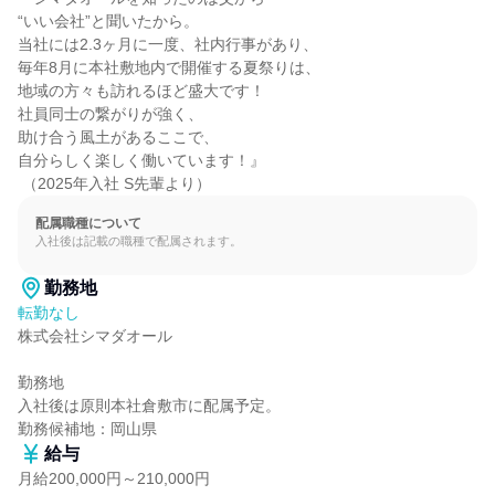
“いい会社”と聞いたから。

当社には2.3ヶ月に一度、社内行事があり、

毎年8月に本社敷地内で開催する夏祭りは、

地域の方々も訪れるほど盛大です！

社員同士の繋がりが強く、

助け合う風土があるここで、

自分らしく楽しく働いています！』

 （2025年入社 S先輩より）
配属職種について
入社後は記載の職種で配属されます。
勤務地
転勤なし
株式会社シマダオール

勤務地

入社後は原則本社倉敷市に配属予定。

勤務候補地：岡山県
給与
月給200,000円～210,000円