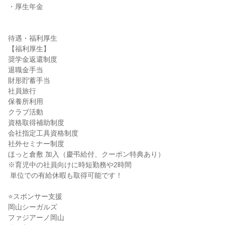
・厚生年金

待遇・福利厚生

【福利厚生】

奨学金返還制度

退職金手当

財形貯蓄手当

社員旅行

保養所利用

クラブ活動

資格取得補助制度

会社指定工具資格制度

社外セミナー制度

ほっと倉敷 加入（慶弔給付、クーポン特典あり）

※育児中の社員向けに時短勤務や2時間

 単位での有給休暇も取得可能です！

⭐スポンサー支援

岡山シーガルズ

ファジアーノ岡山
