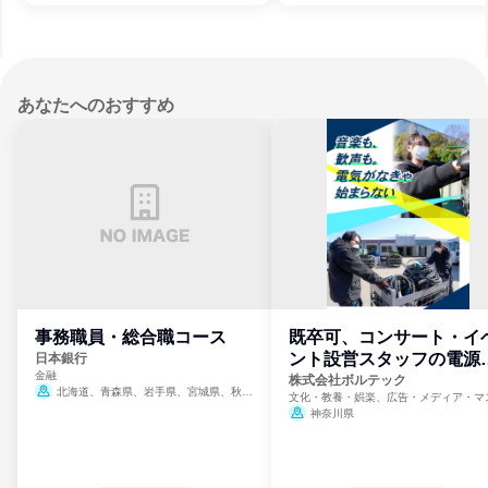
あなたへのおすすめ
事務職員・総合職コース
既卒可、コンサート・イ
ント設営スタッフの電源
日本銀行
金融
門
株式会社ボルテック
北海道、青森県、岩手県、宮城県、秋田
文化・教養・娯楽、広告・メディア・マ
県、山形県、福島県、茨城県、群馬県、埼玉
ミ、電力・ガス・水道・エネルギー
神奈川県
県、東京都、神奈川県、新潟県、富山県、石
川県、福井県、山梨県、長野県、静岡県、愛
知県、京都府、大阪府、兵庫県、鳥取県、島
根県、岡山県、広島県、山口県、徳島県、香