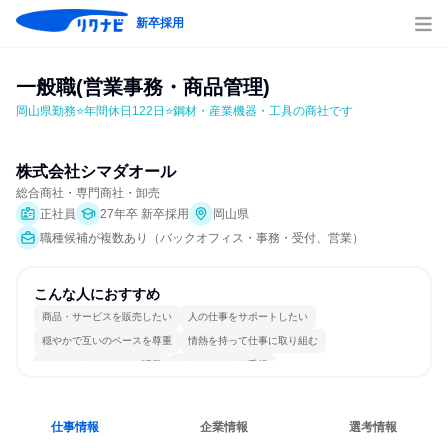
新卒採用
一般職(営業事務・商品管理)
岡山県勤務⭐年間休日122日⭐鋼材・産業機器・工具の商社です
株式会社シマダオール
総合商社・専門商社・卸売
正社員
27年卒 新卒採用
岡山県
職種候補が複数あり（バックオフィス・事務・受付、営業）
こんな人におすすめ
商品・サービスを販売したい
人の仕事をサポートしたい
穏やかで互いのペースを尊重
情熱を持って仕事に取り組む
コミュニケーションが活発
チームワークを重視
女性が働きやすい環境で働ける
長く同じ会社に居続けられる
自分の好きな場所で働ける
人とたくさん会話する
仕事情報
企業情報
選考情報