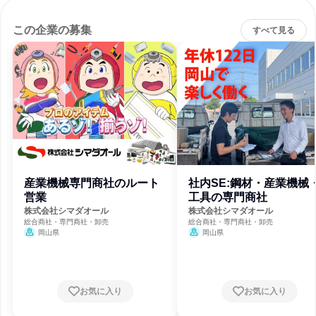
この企業の募集
すべて見る
産業機械専門商社のルート
社内SE:鋼材・産業機械
営業
工具の専門商社
株式会社シマダオール
株式会社シマダオール
総合商社・専門商社・卸売
総合商社・専門商社・卸売
岡山県
岡山県
お気に入り
お気に入り