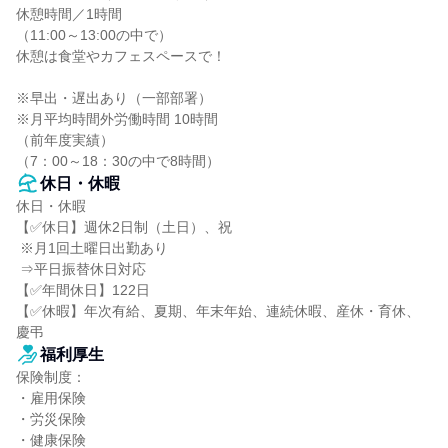
休憩時間／1時間

（11:00～13:00の中で）

休憩は食堂やカフェスペースで！

※早出・遅出あり（一部部署）

※月平均時間外労働時間 10時間

（前年度実績）

（7：00～18：30の中で8時間）
休日・休暇
休日・休暇

【✅休日】週休2日制（土日）、祝

 ※月1回土曜日出勤あり

 ⇒平日振替休日対応

【✅年間休日】122日

【✅休暇】年次有給、夏期、年末年始、連続休暇、産休・育休、
慶弔
福利厚生
保険制度：

・雇用保険

・労災保険

・健康保険
