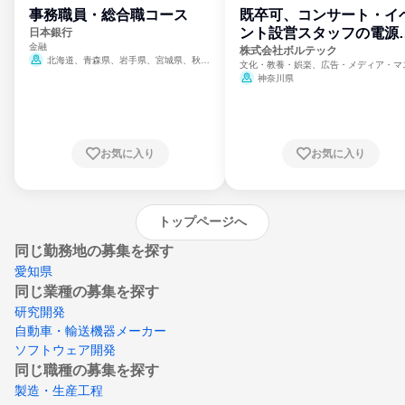
事務職員・総合職コース
既卒可、コンサート・イ
ント設営スタッフの電源
日本銀行
金融
門
株式会社ボルテック
北海道、青森県、岩手県、宮城県、秋田
文化・教養・娯楽、広告・メディア・マ
県、山形県、福島県、茨城県、群馬県、埼玉
ミ、電力・ガス・水道・エネルギー
神奈川県
県、東京都、神奈川県、新潟県、富山県、石
川県、福井県、山梨県、長野県、静岡県、愛
知県、京都府、大阪府、兵庫県、鳥取県、島
根県、岡山県、広島県、山口県、徳島県、香
川県、愛媛県、高知県、福岡県、佐賀県、長
お気に入り
お気に入り
崎県、熊本県、大分県、宮崎県、鹿児島県、
沖縄県
トップページへ
同じ勤務地の募集を探す
愛知県
同じ業種の募集を探す
研究開発
自動車・輸送機器メーカー
ソフトウェア開発
同じ職種の募集を探す
製造・生産工程