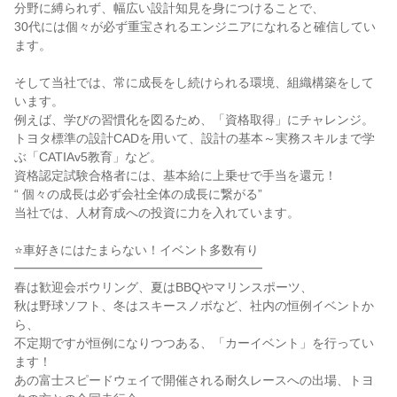
分野に縛られず、幅広い設計知見を身につけることで、

30代には個々が必ず重宝されるエンジニアになれると確信してい
ます。

そして当社では、常に成長をし続けられる環境、組織構築をして
います。

例えば、学びの習慣化を図るため、「資格取得」にチャレンジ。

トヨタ標準の設計CADを用いて、設計の基本～実務スキルまで学
ぶ「CATIAv5教育」など。

資格認定試験合格者には、基本給に上乗せで手当を還元！

“ 個々の成長は必ず会社全体の成長に繋がる”

当社では、人材育成への投資に力を入れています。

⭐車好きにはたまらない！イベント多数有り

━━━━━━━━━━━━━━━━━━━━

春は歓迎会ボウリング、夏はBBQやマリンスポーツ、

秋は野球ソフト、冬はスキースノボなど、社内の恒例イベントか
ら、

不定期ですが恒例になりつつある、「カーイベント」を行ってい
ます！

あの富士スピードウェイで開催される耐久レースへの出場、トヨ