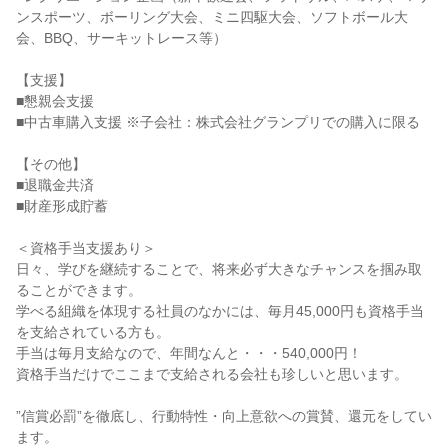
ンスポーツ、ボーリング大会、ミニ四駆大会、ソフトボール大
会、BBQ、サーキットレース等）

【支援】

■懇親会支援

■中古車購入支援 ※子会社：株式会社グランプリでの購入に限る

【その他】

■退職金共済

■財産形成貯蓄

＜資格手当支援あり＞

日々、学びを継続することで、将来必ず大きなチャンスを掴み取
ることができます。

学べる組織を体現する社員のなかには、毎月45,000円も資格手当
を支給されている方も。

手当は毎月支給なので、年間なんと・・・540,000円！

資格手当だけでここまで支給される会社も珍しいと思います。

”信賞必罰”を徹底し、行動特性・向上意欲への賞賛、還元をしてい
ます。