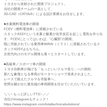
トヨタから依頼された開発プロジェクト。

当社の開発チームの一員として、

3D-CAD（CATIAv5）による設計業務をお任せします。

■水素燃料電池車の開発

FCEV（燃料電池車）に搭載されている

スタックASSYという水素と酸素が化学反応を起こし電気を作り出
す、FCEVにとってはいわば、”心臓部”の開発。

既に市販されている乗用車MIRAI（ミライ）に搭載されているス
タックASSYはもちろん、

次世代向けのモデル開発も着々とスタートしています。

■高級車／スポーツ車の開発

トヨタ自動車が掲げる「もっといいクルマ造り」への挑戦

新たな象徴となる車両がモーターショーで発表されました。

レースで鍛えたクルマを市販車へ。

世間を騒がせた最先端の車両開発を任せていただいています。

＼＼✨もっと詳しいTTS✨／／

当社のInstagramもチェック！

https://www.instagram.com/totaltechnicalsolutions/