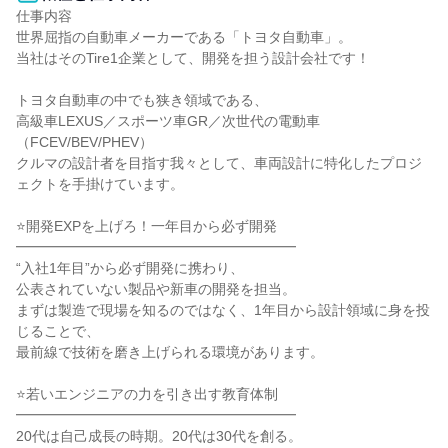
仕事内容

世界屈指の自動車メーカーである「トヨタ自動車」。

当社はそのTire1企業として、開発を担う設計会社です！

トヨタ自動車の中でも狭き領域である、

高級車LEXUS／スポーツ車GR／次世代の電動車
（FCEV/BEV/PHEV）

クルマの設計者を目指す我々として、車両設計に特化したプロジ
ェクトを手掛けています。

⭐開発EXPを上げろ！一年目から必ず開発

━━━━━━━━━━━━━━━━━━━━

“入社1年目”から必ず開発に携わり、

公表されていない製品や新車の開発を担当。

まずは製造で現場を知るのではなく、1年目から設計領域に身を投
じることで、

最前線で技術を磨き上げられる環境があります。

⭐若いエンジニアの力を引き出す教育体制

━━━━━━━━━━━━━━━━━━━━

20代は自己成長の時期。20代は30代を創る。
