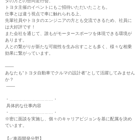
タの方との合同走行会、

トヨタ主催のイベントにもご招待いただいたことも。

仕事とは違う視点で車に触れられる上、

先輩社員やトヨタのエンジニアの方とも交流できるため、社員に
は大好評です！

また会社を通じて、誰もがモータースポーツを体現できる環境が
あります。

人との繋がりが新たな可能性を生み出すことも多く、様々な相乗
効果に繋がっています。

――

あなたも“トヨタ自動車でクルマの設計者”として活躍してみません
か？

 ――

・…………………………・

 具体的な仕事内容

・…………………………・

※密に面談を実施し、個々のキャリアビジョンを基に配属を決め
ています。

【✅車両開発分野】
