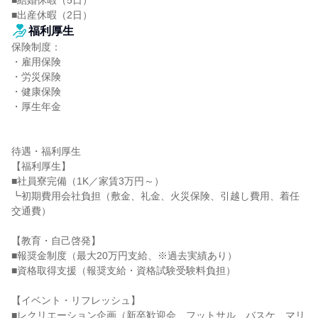
■結婚休暇（5日）

■出産休暇（2日）
福利厚生
保険制度：

・雇用保険

・労災保険

・健康保険

・厚生年金

待遇・福利厚生

【福利厚生】

■社員寮完備（1K／家賃3万円～）

┗初期費用会社負担（敷金、礼金、火災保険、引越し費用、着任
交通費）

【教育・自己啓発】

■報奨金制度（最大20万円支給、※過去実績あり）

■資格取得支援（報奨支給・資格試験受験料負担）

【イベント・リフレッシュ】

■レクリエーション企画（新卒歓迎会、フットサル、バスケ、マリ