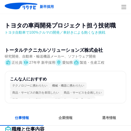
新卒採用
トヨタの車両開発プロジェクト担う技術職
トヨタ自動車で100%クルマの開発／車好きによる飽くなき挑戦
トータルテクニカルソリューションズ株式会社
研究開発、自動車・輸送機器メーカー、ソフトウェア開発
正社員
27年卒 新卒採用
愛知県
製造・生産工程
こんな人におすすめ
テクノロジーに携わりたい
機械・機器に携わりたい
商品・サービスの魅力を表現したい
商品・サービスを企画したい
商品・サービスを製作したい
情熱を持って仕事に取り組む
コミュニケーションが活発
若手が裁量を持てる環境
人とたくさん会話する
仕事情報
企業情報
選考情報
職種と仕事内容