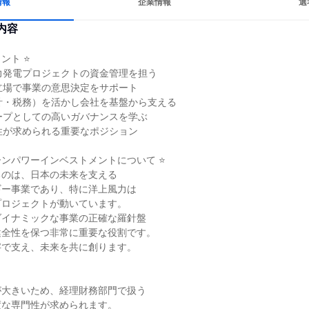
情報
企業情報
選
内容
ト ⭐

力発電プロジェクトの資金管理を担う

立場で事業の意思決定をサポート

計・税務）を活かし会社を基盤から支える

ープとしての高いガバナンスを学ぶ

性が求められる重要なポジション

ーンパワーインベストメントについて ⭐

のは、日本の未来を支える

ー事業であり、特に洋上風力は

ロジェクトが動いています。

イナミックな事業の正確な羅針盤

全性を保つ非常に重要な役割です。

で支え、未来を共に創ります。

大きいため、経理財務部門で扱う

な専門性が求められます。
