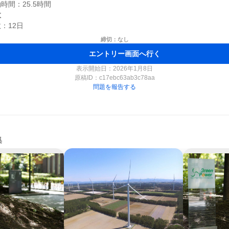
数
締切：なし
エントリー画面へ行く
表示開始日：2026年1月8日
原稿ID：
c17ebc63ab3c78aa
問題を報告する
集