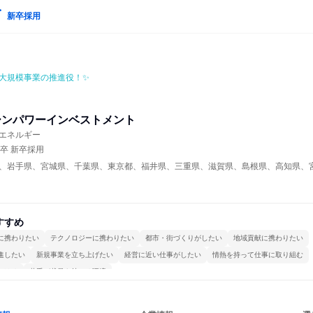
新卒採用
大規模事業の推進役！✨
ーンパワーインベストメント
エネルギー
年卒 新卒採用
、岩手県、宮城県、千葉県、東京都、福井県、三重県、滋賀県、島根県、高知県、
すすめ
に携わりたい
テクノロジーに携わりたい
都市・街づくりがしたい
地域貢献に携わりたい
進したい
新規事業を立ち上げたい
経営に近い仕事がしたい
情熱を持って仕事に取り組む
かける
若手が裁量を持てる環境