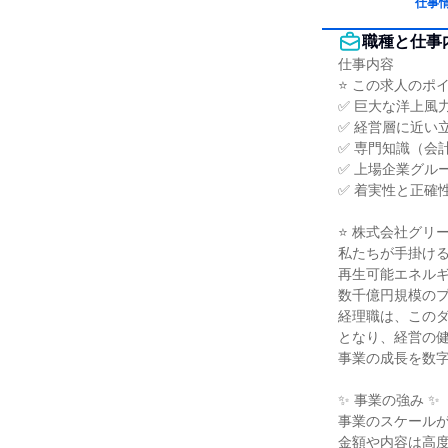
仕事
職種と仕事
仕事内容

⭐ この求人のポイン
✅ 巨大な洋上風
✅ 経営層に近い
✅ 専門知識（会
✅ 上場企業グル
✅ 着実性と正確
⭐ 株式会社グリ
私たちが手掛ける
再生可能エネルギ
数千億円規模のプ
経理職は、このダ
となり、経営の健
事業の成長を数字
✨ 事業の強み ✨

事業のスケールが
金額や内容は高度