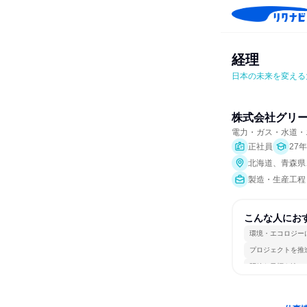
経理
日本の未来を変える
株式会社グリ
電力・ガス・水道・
正社員
27
北海道、青森県
製造・生産工程
こんな人にお
環境・エコロジー
プロジェクトを推
明確な目標を追い