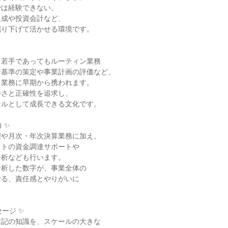
は経験できない、

成や投資会計など、

り下げて活かせる環境です。

若手であってもルーティン業務

基準の策定や事業計画の評価など、

業務に早期から携われます。

さと正確性を追求し、

ルとして成長できる文化です。

✨

や月次・年次決算業務に加え、

トの資金調達サポートや

析なども行います。

析した数字が、事業全体の

る、責任感とやりがいに



ージ ✨

記の知識を、スケールの大きな
