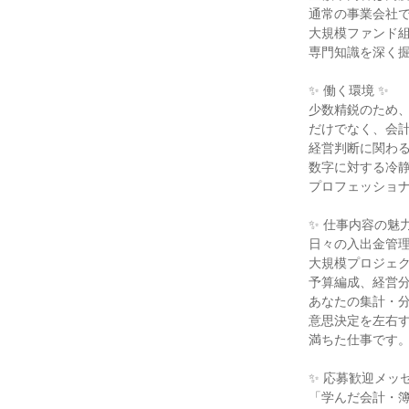
通常の事業会社で
大規模ファンド組
専門知識を深く掘
✨ 働く環境 ✨

少数精鋭のため、
だけでなく、会計
経営判断に関わる
数字に対する冷静
プロフェッショナ
✨ 仕事内容の魅力 
日々の入出金管理
大規模プロジェク
予算編成、経営分
あなたの集計・分
意思決定を左右す
満ちた仕事です。
✨ 応募歓迎メッセ
「学んだ会計・簿