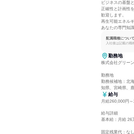
ビジネスの基盤と
正確性と計画性を
歓迎します。

再生可能エネルギ
あなたの専門知
配属職種につい
入社後は記載の職
勤務地
株式会社グリーン
勤務地

勤務候補地：北
知県、宮崎県、
給与
月給260,000円～2
給与詳細

基本給：月給 26万円
固定残業代：なし