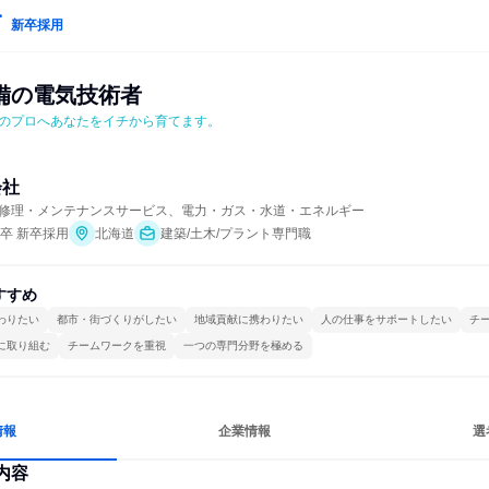
新卒採用
備の電気技術者
のプロへあなたをイチから育てます。
会社
修理・メンテナンスサービス、電力・ガス・水道・エネルギー
年卒 新卒採用
北海道
建築/土木/プラント専門職
すすめ
わりたい
都市・街づくりがしたい
地域貢献に携わりたい
人の仕事をサポートしたい
チ
に取り組む
チームワークを重視
一つの専門分野を極める
情報
企業情報
選
内容