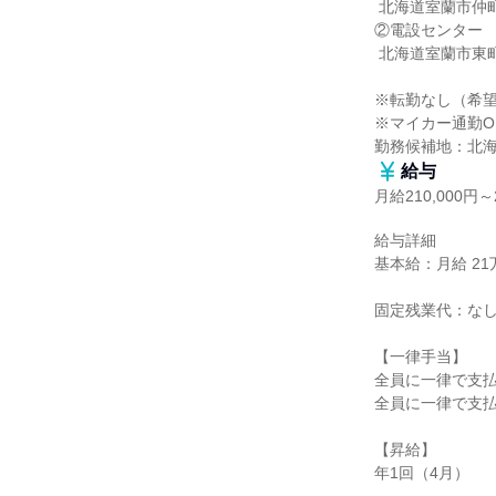
 北海道室蘭市仲町12番地（日本製鉄株式会社構内）

②電設センター

 北海道室蘭市東町2丁目25番16号（本社ビル3階）

※転勤なし（希望
※マイカー通勤OK
勤務候補地：北
給与
月給210,000円～2
給与詳細

基本給：月給 21万円
固定残業代：なし
【一律手当】

全員に一律で支払
全員に一律で支払
【昇給】

年1回（4月）
