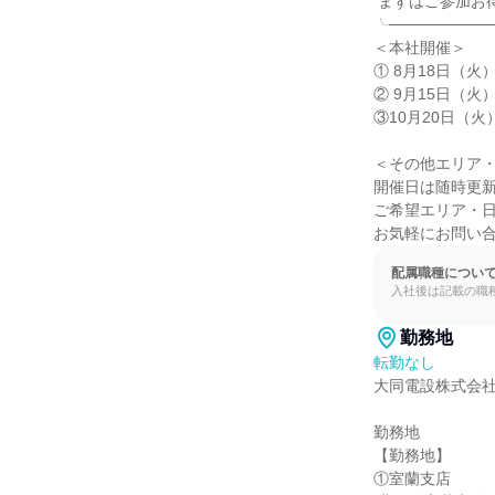
 まずはご参加お待ちしてます。

╰──────────
＜本社開催＞

① 8月18日（火） 
② 9月15日（火） 
③10月20日（火） 
＜その他エリア・
開催日は随時更新
ご希望エリア・日
お気軽にお問い
配属職種につい
入社後は記載の職
勤務地
転勤なし
大同電設株式会社
勤務地

【勤務地】

①室蘭支店
