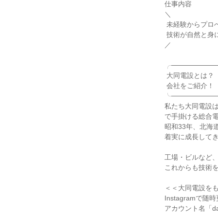
仕事内容

＼

 未経験からプロへ。

 技術が自然と身につく環境

／

╭──────────
 大同電設とは？

 会社をご紹介！

╰──────────
私たち大同電設
で手掛ける総合電
昭和33年、北海
着実に成長してき
工場・ビルなど、
これからも技術を
＜＜大同電設をも
Instagramで随
アカウント名「dai