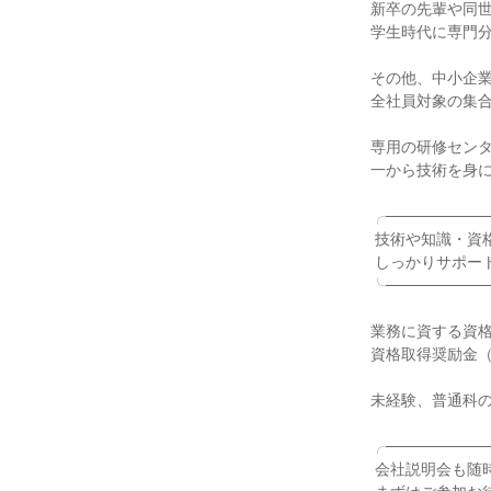
新卒の先輩や同世
学生時代に専門分
その他、中小企業
全社員対象の集合
専用の研修センタ
一から技術を身に
╭──────────
 技術や知識・資格取得も

 しっかりサポート！

╰──────────
業務に資する資格
資格取得奨励金（
未経験、普通科の
╭──────────
 会社説明会も随時実施中！
