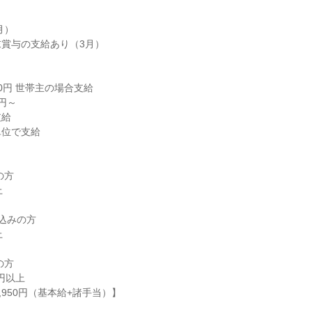
）

賞与の支給あり（3月）

00円 世帯主の場合支給

円～

給

位で支給

方



込みの方



方

円以上

,950円（基本給+諸手当）】
