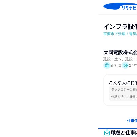
インフラ設
室蘭市で活躍！電気
大同電設株式
建設・土木、建設・
正社員
27
こんな人にお
テクノロジーに携
情熱を持って仕事
仕事
職種と仕事