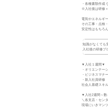
・各種書類作成 な
※入社後は研修＋
電気やエネルギー
その工事・点検・
安定性はもちろん
╭──────────
 知識がなくても安心

 入社後の研修プロセス

╰──────────
▼入社１週間▼

・オリエンテーシ
・ビジネスマナー
・新入社員研修

社会人基礎スキル
▼入社2週間～数
＼各支店・センタ
現場にいきマンツ