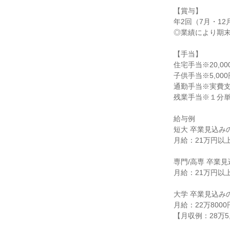
【賞与】

年2回（7月・12月
◎業績により期末
【手当】

住宅手当※20,0
子供手当※5,000
通勤手当※実費支
残業手当※１分単
給与例

短大 卒業見込みの
月給：21万円以上
専門/高専 卒業見
月給：21万円以上
大学 卒業見込みの
月給：22万8000
【月収例：28万5