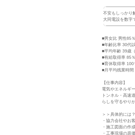
╭──────────
 不安もしっかり解消！

 大同電設を数字でみる

╰──────────
■男女比 男性85％
■年齢比率 30代
■平均年齢 39歳（
■有給取得率 85％
■育休取得率 100％
■月平均残業時間 2
【仕事内容】

電気やエネルギー
トンネル・高速
らしを守るやりが
＞＞具体的には？
・協力会社やお客
・施工図面の作成
・工事現場の原価