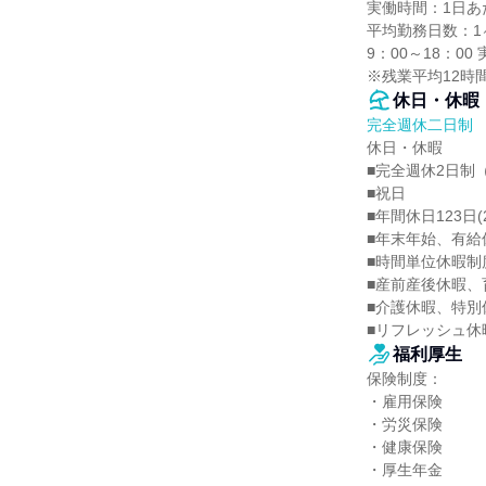
実働時間：1日あた
平均勤務日数：1ヶ
9：00～18：00
※残業平均12時
休日・休暇
完全週休二日制
休日・休暇

■完全週休2日制（
■祝日

■年間休日123日(2
■年末年始、有給
■時間単位休暇制
■産前産後休暇、
■介護休暇、特別
■リフレッシュ休
福利厚生
保険制度：

・雇用保険

・労災保険

・健康保険

・厚生年金
