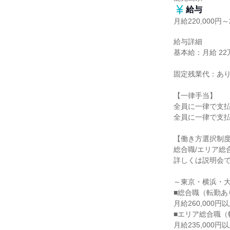
給与
月給220,000円～2
給与詳細

基本給：月給 22万
固定残業代：あり
【一律手当】

全員に一律で支払
全員に一律で支払
【働き方選択制度
総合職/エリア総
詳しくは説明会で
～東京・横浜・大
■総合職（転勤あり
月給260,000
■エリア総合職（
月給235,000