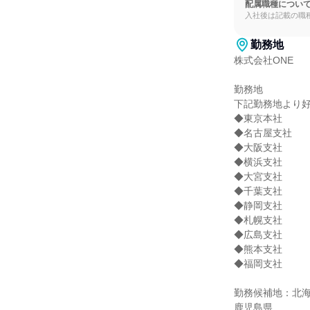
配属職種につい
入社後は記載の職
勤務地
株式会社ONE

勤務地

下記勤務地より好
◆東京本社

◆名古屋支社

◆大阪支社

◆横浜支社

◆大宮支社

◆千葉支社

◆静岡支社

◆札幌支社

◆広島支社

◆熊本支社

◆福岡支社

勤務候補地：北
鹿児島県