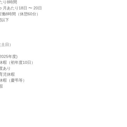
り8時間

月あたり18日 〜 20日

 実働8時間（休憩60分）

間以下
土日）

025年度)

休暇（初年度10日）

度あり

育児休暇

休暇（慶弔等）

暇