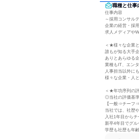
職種と仕事
仕事内容

～採用コンサルテ
企業の経営・採用
求人メディアやW
＜★様々な企業と
誰もが知る大手企
ありとあらゆる企
業種もIT、エン
人事担当以外にも
様々な企業・人と
＜★年功序列の評
◎当社の評価基準
【一般⇒チーフ⇒S
当社では、社歴や
入社1年目からチ
新卒4年目でグル
学歴も社歴も年齢