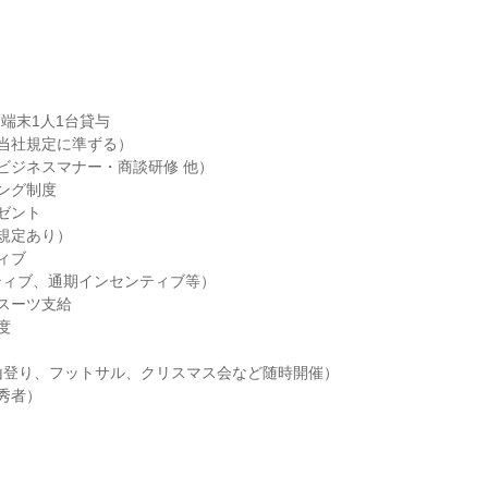
端末1人1台貸与

当社規定に準ずる）

ビジネスマナー・商談研修 他）

ング制度

ゼント

規定あり）

ブ

ィブ、通期インセンティブ等）

スーツ支給



山登り、フットサル、クリスマス会など随時開催）

秀者）
