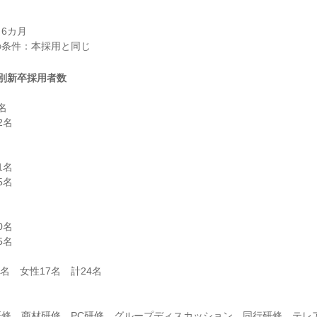
6カ月

別新卒採用者数


名

名

名

名

名

研修、商材研修、PC研修、グループディスカッション、同行研修、テレ