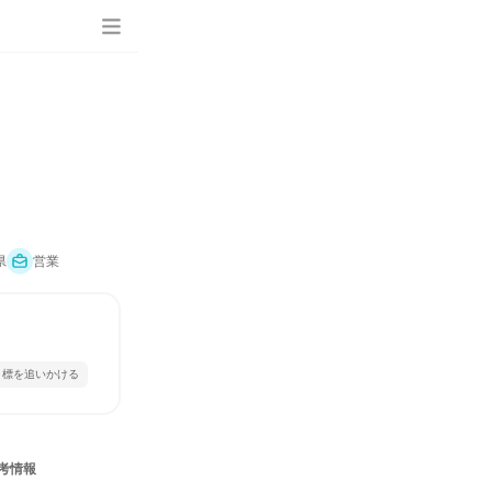
県
営業
目標を追いかける
考情報