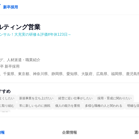
新卒採用
ルティング営業
ンサル！大充実の研修＆評価#年休123日～
グ、人材派遣・職業紹介
年卒 新卒採用
、千葉県、東京都、神奈川県、静岡県、愛知県、大阪府、広島県、福岡県、鹿児島
すすめ
よくしたい
新規事業を立ち上げたい
経営に近い仕事がしたい
採用・育成に関わりたい
に取り組む
常に新しいものに挑戦
個人の能力を重視
多様な職種の人と関われる
明確な
る環境
情報
企業情報
選