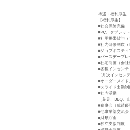
待遇・福利厚生

【福利厚生】

■社会保険完備

■PC、タブレット
■社用携帯貸与（
■社内研修制度（
■ジョブポスティ
■バースデープレ
■社宅制度（会社
■各種インセンティ
（月次インセンテ
■オーダーメイド
■スライド出勤制度
■社内活動

（花見、BBQ、
■食事会（成績優
■他事業部交流会

■財形貯蓄

■独立支援制度

■退職金制度