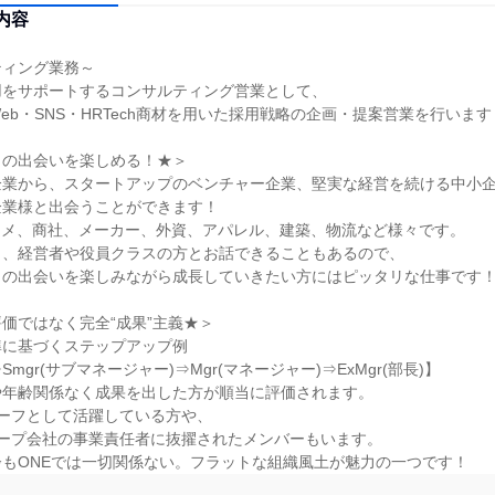
内容
ィング業務～

をサポートするコンサルティング営業として、

eb・SNS・HRTech商材を用いた採用戦略の企画・提案営業を行います！
の出会いを楽しめる！★＞

業から、スタートアップのベンチャー企業、堅実な経営を続ける中小企
業様と出会うことができます！

タメ、商社、メーカー、外資、アパレル、建築、物流など様々です。

、経営者や役員クラスの方とお話できることもあるので、

の出会いを楽しみながら成長していきたい方にはピッタリな仕事です！
価ではなく完全“成果”主義★＞

に基づくステップアップ例

mgr(サブマネージャー)⇒Mgr(マネージャー)⇒ExMgr(部長)】

年齢関係なく成果を出した方が順当に評価されます。

ーフとして活躍している方や、

ープ会社の事業責任者に抜擢されたメンバーもいます。

もONEでは一切関係ない。フラットな組織風土が魅力の一つです！