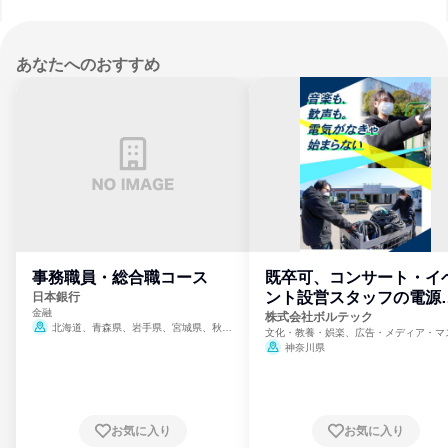
あなたへのおすすめ
事務職員・総合職コース
既卒可、コンサート・イ
ント設営スタッフの電源
日本銀行
金融
門
株式会社ボルテック
北海道、青森県、岩手県、宮城県、秋田
文化・教養・娯楽、広告・メディア・マ
県、山形県、福島県、茨城県、群馬県、埼玉
ミ、電力・ガス・水道・エネルギー
神奈川県
県、東京都、神奈川県、新潟県、富山県、石
川県、福井県、山梨県、長野県、静岡県、愛
知県、京都府、大阪府、兵庫県、鳥取県、島
根県、岡山県、広島県、山口県、徳島県、香
川県、愛媛県、高知県、福岡県、佐賀県、長
お気に入り
お気に入り
崎県、熊本県、大分県、宮崎県、鹿児島県、
沖縄県