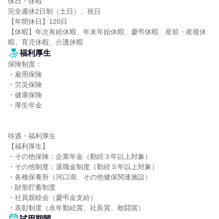
休日・休暇

完全週休2日制（土日）、祝日

【年間休日】120日

【休暇】年次有給休暇、年末年始休暇、慶弔休暇、産前・産後休
暇、育児休暇、介護休暇
福利厚生
保険制度：

・雇用保険

・労災保険

・健康保険

・厚生年金

待遇・福利厚生

【福利厚生】

・その他保険：企業年金（勤続３年以上対象）

・その他制度：退職金制度（勤続３年以上対象）

・各種保養所（河口湖、その他健保関連施設）

・財形貯蓄制度

・社員親睦会（慶弔金支給）

・表彰制度（永年勤続賞、社長賞、敢闘賞）
試用期間