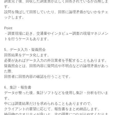
調査完了後、回収した調査票が正しく回答されているか点検しま
す。

設問を飛ばして回答していたり、回答に論理矛盾がないかをチェ
ックします。

Point

・調査現場に赴き、交通量やインタビュー調査の現場マネジメン
トを行うケースもあります。

5、データ入力・疑義照会

回答結果をデータ化します。

必要があればデータ入力の外注業者を手配することもあります。

疑義照会とは、回答内容に疑問点や不明点などの論理矛盾があっ
た際、

回答者に回答内容の確認を行うことです。

6、集計・報告書

データが整った後、集計ソフトなどを使用し集計・分析を行いま
す。

中には調査結果だけを求められることもありますので、

クライアントの要望に応じて、報告書をまとめ納品します。

納品物のクオリティが良いと、次の調査につながりやすくなりま