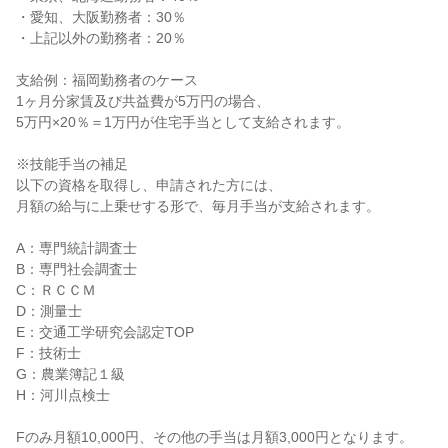
・愛知、大阪勤務者：30％

・上記以外の勤務者：20％

支給例：福岡勤務者のケース

1ヶ月分家賃及び共益費が5万円の場合、

5万円×20％＝1万円が住宅手当として支給されます。

※技能手当の補足

以下の資格を取得し、申請された方には、

月額の給与に上乗せする形で、毎月手当が支給されます。

A：専門統計調査士

B：専門社会調査士

C：ＲＣＣＭ

D：測量士

E：交通工学研究会認定TOP

F：技術士

G：農業簿記１級

H：河川点検士

Fのみ月額10,000円、その他の手当は月額3,000円となります。
