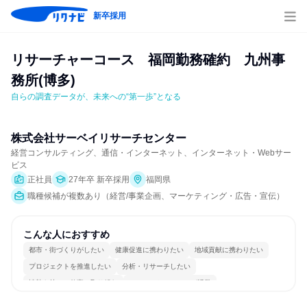
新卒採用
リサーチャーコース　福岡勤務確約　九州事
務所(博多)
自らの調査データが、未来への“第一歩”となる
株式会社サーベイリサーチセンター
経営コンサルティング、通信・インターネット、インターネット・Webサー
ビス
正社員
27年卒 新卒採用
福岡県
職種候補が複数あり（経営/事業企画、マーケティング・広告・宣伝）
こんな人におすすめ
都市・街づくりがしたい
健康促進に携わりたい
地域貢献に携わりたい
プロジェクトを推進したい
分析・リサーチしたい
情熱を持って仕事に取り組む
コミュニケーションが活発
冷静に仕事に取り組む
多様な職種の人と関われる
若手が裁量を持てる環境