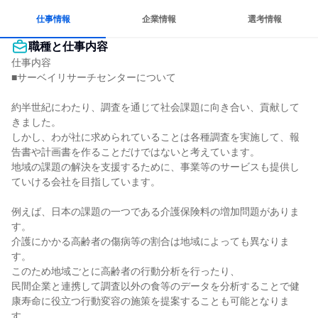
仕事情報
企業情報
選考情報
職種と仕事内容
仕事内容

■サーベイリサーチセンターについて

約半世紀にわたり、調査を通じて社会課題に向き合い、貢献して
きました。

しかし、わが社に求められていることは各種調査を実施して、報
告書や計画書を作ることだけではないと考えています。

地域の課題の解決を支援するために、事業等のサービスも提供し
ていける会社を目指しています。

例えば、日本の課題の一つである介護保険料の増加問題がありま
す。

介護にかかる高齢者の傷病等の割合は地域によっても異なりま
す。

このため地域ごとに高齢者の行動分析を行ったり、

民間企業と連携して調査以外の食等のデータを分析することで健
康寿命に役立つ行動変容の施策を提案することも可能となりま
す。
