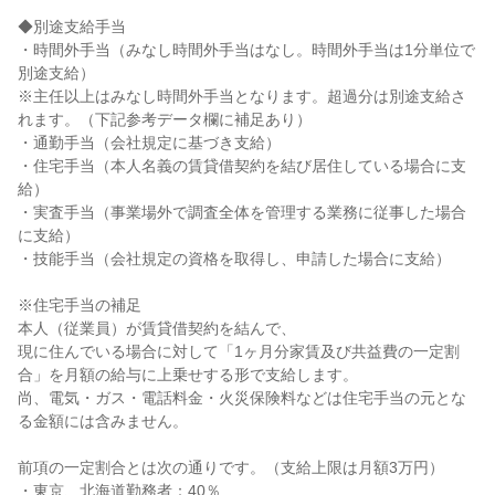
◆別途支給手当

・時間外手当（みなし時間外手当はなし。時間外手当は1分単位で
別途支給）

※主任以上はみなし時間外手当となります。超過分は別途支給さ
れます。（下記参考データ欄に補足あり）

・通勤手当（会社規定に基づき支給）

・住宅手当（本人名義の賃貸借契約を結び居住している場合に支
給）

・実査手当（事業場外で調査全体を管理する業務に従事した場合
に支給）

・技能手当（会社規定の資格を取得し、申請した場合に支給）

※住宅手当の補足

本人（従業員）が賃貸借契約を結んで、

現に住んでいる場合に対して「1ヶ月分家賃及び共益費の一定割
合」を月額の給与に上乗せする形で支給します。

尚、電気・ガス・電話料金・火災保険料などは住宅手当の元とな
る金額には含みません。

前項の一定割合とは次の通りです。（支給上限は月額3万円）

・東京、北海道勤務者：40％
