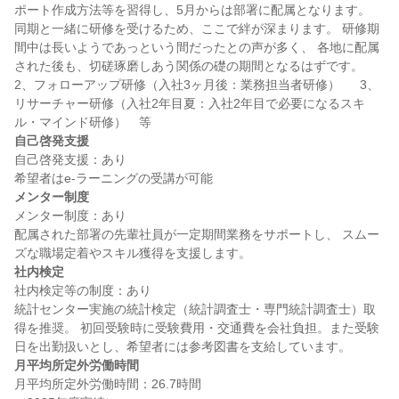
ポート作成方法等を習得し、5月からは部署に配属となります。  
同期と一緒に研修を受けるため、ここで絆が深まります。 研修期
間中は長いようであっという間だったとの声が多く、 各地に配属
された後も、切磋琢磨しあう関係の礎の期間となるはずです。　  
2、フォローアップ研修（入社3ヶ月後：業務担当者研修）　  3、
リサーチャー研修（入社2年目夏：入社2年目で必要になるスキ
自己啓発支援
自己啓発支援：あり

メンター制度
メンター制度：あり

配属された部署の先輩社員が一定期間業務をサポートし、 スムー
社内検定
社内検定等の制度：あり

統計センター実施の統計検定（統計調査士・専門統計調査士）取
得を推奨。 初回受験時に受験費用・交通費を会社負担。また受験
月平均所定外労働時間
月平均所定外労働時間：26.7時間
