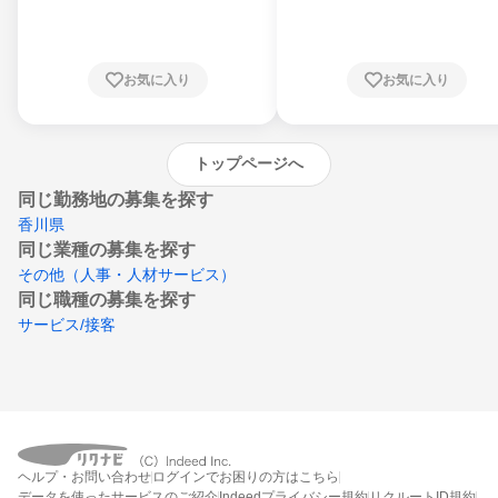
川県、福井県、山梨県、長野県、静岡県、愛
知県、京都府、大阪府、兵庫県、鳥取県、島
根県、岡山県、広島県、山口県、徳島県、香
川県、愛媛県、高知県、福岡県、佐賀県、長
お気に入り
お気に入り
崎県、熊本県、大分県、宮崎県、鹿児島県、
沖縄県
トップページへ
同じ勤務地の募集を探す
香川県
同じ業種の募集を探す
その他（人事・人材サービス）
同じ職種の募集を探す
サービス/接客
ヘルプ・お問い合わせ
ログインでお困りの方はこちら
データを使ったサービスのご紹介
Indeedプライバシー規約
リクルートID規約