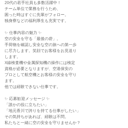
20代の若手社員も多数活躍中！

チーム単位で業務を行うため、

困った時はすぐに先輩がフォロー。

独身寮などの福利厚生も充実です。

✨ 仕事内容の魅力 ✨

空の安全を守る「最後の砦」。

手荷物を確認し安全な空の旅への第一歩

に尽力します。笑顔でお客様をお見送り

します。

X線検査機や金属探知機の操作には検定

資格が必要となりますが、空港保安の

プロとして航空機とお客様の安全を守り

ます。

他では経験できない仕事です。

✨ 応募歓迎メッセージ ✨

「誰かの役に立ちたい」

「地元香川で誇りを持てる仕事がしたい」

その気持ちがあれば、経験は不問。

私たちと一緒に空の安全を守りませんか？
