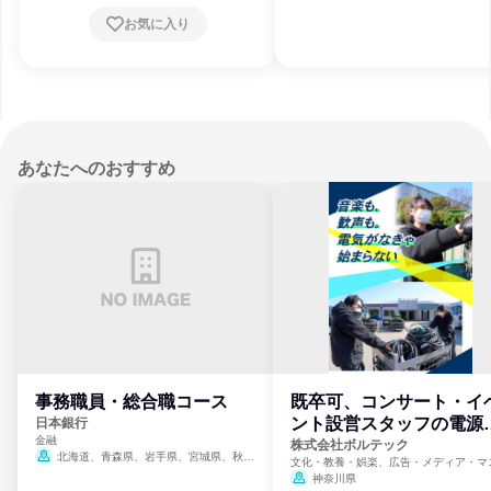
お気に入り
あなたへのおすすめ
事務職員・総合職コース
既卒可、コンサート・イ
ント設営スタッフの電源
日本銀行
金融
門
株式会社ボルテック
北海道、青森県、岩手県、宮城県、秋田
文化・教養・娯楽、広告・メディア・マ
県、山形県、福島県、茨城県、群馬県、埼玉
ミ、電力・ガス・水道・エネルギー
神奈川県
県、東京都、神奈川県、新潟県、富山県、石