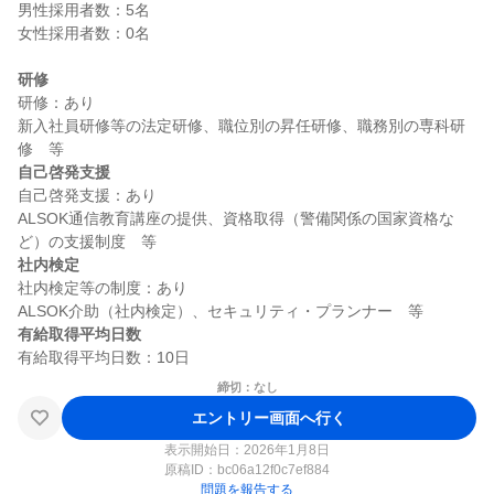
男性採用者数：5名

女性採用者数：0名

研修
研修：あり

新入社員研修等の法定研修、職位別の昇任研修、職務別の専科研
自己啓発支援
自己啓発支援：あり

ALSOK通信教育講座の提供、資格取得（警備関係の国家資格な
社内検定
社内検定等の制度：あり

有給取得平均日数
締切：なし
エントリー画面へ行く
表示開始日：2026年1月8日
原稿ID：
bc06a12f0c7ef884
問題を報告する