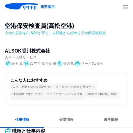
新卒採用
空港保安検査員(高松空港)
空港の安全をALSOKが守る。未経験から始める空港保安検査員
ALSOK香川株式会社
人事・人材サービス
正社員
27年卒 新卒採用
香川県
サービス/接客
こんな人におすすめ
人々に感動や笑いを届けたい
人・世の中の安全を守りたい
地域貢献に携わりたい
コミュニケーションが活発
冷静に仕事に取り組む
チームワークを重視
長く同じ会社に居続けられる
仕事情報
企業情報
選考情報
職種と仕事内容