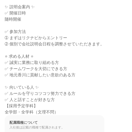
✨ 説明会案内 ✨

✅ 開催日時

随時開催

✅ 参加方法

➀ まずはリクナビからエントリー

➁ 個別で会社説明会日程を調整させていただきます。

⭐ 求める人材 ⭐

✅ 誠実に業務に取り組める方

✅ チームワークを大切にできる方

✅ 地元香川に貢献したい意欲のある方

✨ 向いている人 ✨

✅ ルールを守りコツコツ努力できる方

✅ 人と話すことが好きな方

【採用予定学科】

全学部・全学科（文理不問）
配属職種について
入社後は記載の職種で配属されます。