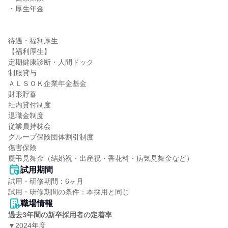
・厚生年金

待遇・福利厚生

【福利厚生】

定期健康診断・人間ドック

制服貸与

ＡＬＳＯＫ企業年金基金

財形貯蓄

社内貸付制度

退職金制度

従業員持株会

グループ保険団体割引制度

傷害保険

慶弔見舞金（結婚祝・出産祝・香花料・病気見舞金など）
試用期間
試用・研修期間：6ヶ月

職場情報
過去3年間の新卒採用者の定着率
▼2024年度
