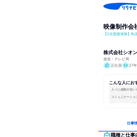
映像制作会
【1次面接免除】転
株式会社シオ
放送・テレビ局
正社員
27
こんな人にお
人々に感動や笑い
コミュニケーショ
人とたくさん会話
仕事
職種と仕事