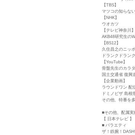
【TBS】

マツコの知らない
【NHK】

ウオカツ

【テレビ神奈川】
AKB48研究生のWO
【BS12】

久住昌之のニッポ
ドランクドランク
【YouTube】

骨盤先生のカラダ
国土交通省 復興道
【企業動画】

ラウンドワン 配信
ドミノピザ 島根
その他、特番を多
■その他、配属実績
【 日本テレビ 】

■ バラエティ

ザ！鉄腕！DASH!!