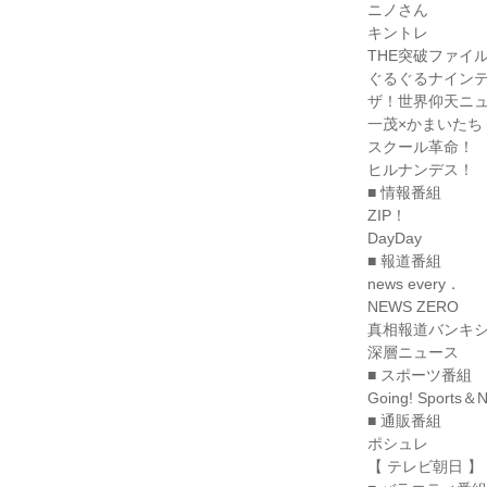
ニノさん

キントレ

THE突破ファイル
ぐるぐるナインテ
ザ！世界仰天ニュ
一茂×かまいたち 
スクール革命！

ヒルナンデス！

■ 情報番組

ZIP！

DayDay

■ 報道番組

news every．

NEWS ZERO

真相報道バンキシ
深層ニュース

■ スポーツ番組

Going! Sports＆N
■ 通販番組

ポシュレ

【 テレビ朝日 】
