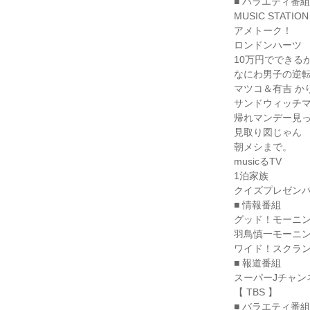
■ バラエティ番組

MUSIC STATION

アメトーク！

ロンドンハーツ

10万円でできるか
なにわ男子の逆転
マツコ＆有吉 か
サンドウィッチマ
帰れマンデー見っ
見取り図じゃん

朝メシまで。

musicるTV

1泊家族

クイズプレゼンバ
■ 情報番組

グッド！モーニン
羽鳥慎一モーニン
ワイド！スクラン
■ 報道番組

スーパーJチャンネ
【 TBS 】

■ バラエティ番組
