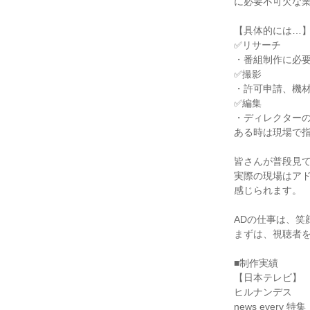
に必要不可欠な業
【具体的には…】
✅リサーチ

・番組制作に必要
✅撮影

・許可申請、機材
✅編集

・ディレクター
ある時は現場で指
皆さんが普段見て
実際の現場はア
感じられます。

ADの仕事は、笑
まずは、視聴者を
■制作実績

【日本テレビ】

ヒルナンデス

news every 特集
