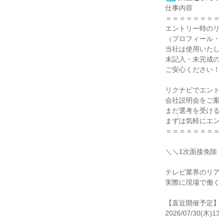
仕事内容

＝＝＝＝＝＝＝＝
エントリー時のリ
（プロフィール・
当社は使用いたし
未記入・未完成の
ご安心ください！
リクナビでエント
会社説明会をご案
まだ選考を受ける
まずは気軽にエン
＝＝＝＝＝＝＝＝
＼＼1次面接免除
テレビ業界のリア
実際に現場で働く
【直近開催予定】
2026/07/30(木)13