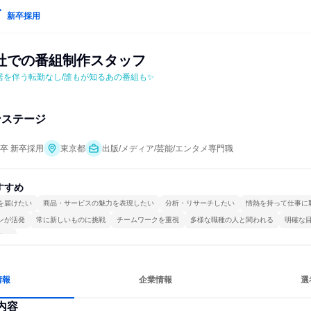
新卒採用
社での番組制作スタッフ
居を伴う転勤なし/誰もが知るあの番組も✨
ンステージ
年卒 新卒採用
東京都
出版/メディア/芸能/エンタメ専門職
すすめ
を届けたい
商品・サービスの魅力を表現したい
分析・リサーチしたい
情熱を持って仕事に
ンが活発
常に新しいものに挑戦
チームワークを重視
多様な職種の人と関われる
明確な
する
情報
企業情報
選
内容