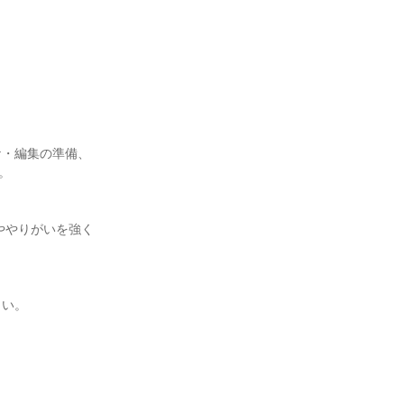
ケ・編集の準備、


ややりがいを強く
い。
