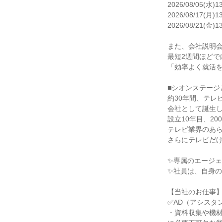
2026/08/05(水)13
2026/08/17(月)13
2026/08/21(金)13
また、会社説明会
最短2週間ほどで
「効率よく就活を
■シオンステージ
約30年間、テレ
会社として誕生し
設立10年目、2
テレビ業界のあら
さらにテレビだけ
✨専属のエージェ
✨社員は、自身の
【当社のお仕事】
✅AD（アシスタ
・資料収集や機