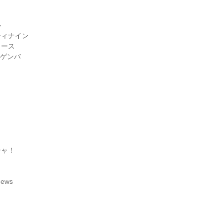


ィナイン

ース

ゲンバ

ャ！

ews
