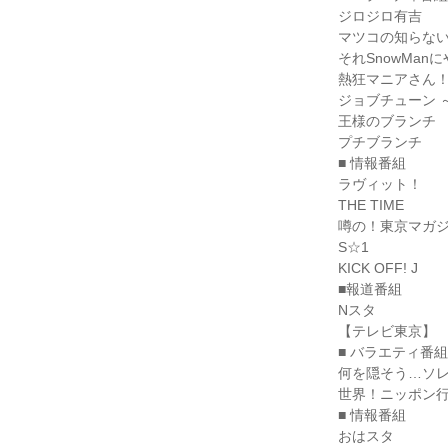
ジロジロ有吉

マツコの知らない
それSnowMan
熱狂マニアさん！
ジョブチューン 
王様のブランチ

プチブランチ

■ 情報番組

ラヴィット！

THE TIME

噂の！東京マガジ
S☆1

KICK OFF! J

■報道番組

Nスタ

【テレビ東京】

■ バラエティ番組

何を隠そう…ソレ
世界！ニッポン行
■ 情報番組

おはスタ
