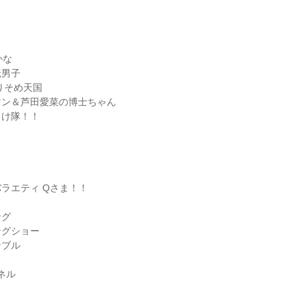
な

男子

りそめ天国

ン＆芦田愛菜の博士ちゃん

け隊！！

ラエティ Qさま！！

グ

グショー

ブル

ル
