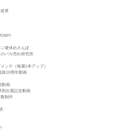
世界



W!!!

ン箸休めさんぽ

のバカ売れ研究所

メンテ（毎週1本アップ）

路10周年動画

動画

県初出展記念動画

数制作




