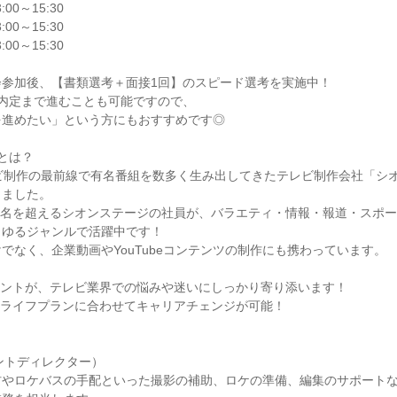
:00～15:30

:00～15:30

:00～15:30

参加後、【書類選考＋面接1回】のスピード選考を実施中！

内定まで進むことも可能ですので、

進めたい」という方にもおすすめです◎

とは？

ビ制作の最前線で有名番組を数多く生み出してきたテレビ制作会社「シ
ました。

00名を超えるシオンステージの社員が、バラエティ・情報・報道・スポ
ゆるジャンルで活躍中です！

でなく、企業動画やYouTubeコンテンツの制作にも携わっています。

ントが、テレビ業界での悩みや迷いにしっかり寄り添います！

ライフプランに合わせてキャリアチェンジが可能！



ントディレクター）

材やロケバスの手配といった撮影の補助、ロケの準備、編集のサポート