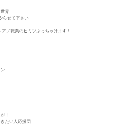
世界

にやらせて下さい



～アノ職業のヒミツぶっちゃけます！

ン

が！

きたい人応援団
