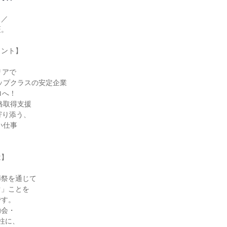
／

。

ント】

アで

へ！

り添う、

】

祭を通じて

」ことを

す。

会・

柱に、
