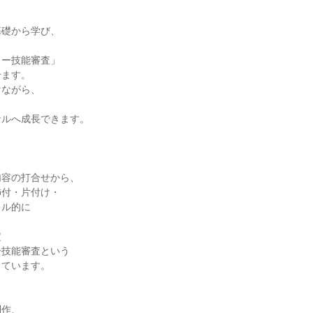


礎から学び、

ー技能審査」

ます。

ながら、



ルへ成長できます。

容の打合せから、

付・片付け・

ル的に





技能審査という

ています。

作、
