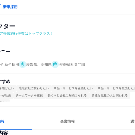
新卒採用
クター
ア葬儀施行件数はトップクラス！
モニー
年卒 新卒採用
愛媛県、高知県
医療/福祉専門職
すすめ
を届けたい
地域貢献に携わりたい
商品・サービスを企画したい
商品・サービスを販売した
ンが活発
チームワークを重視
長く同じ会社に居続けられる
多様な職種の人と関われる
極める
情報
企業情報
選
内容