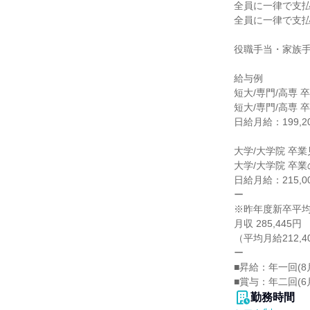
全員に一律で支払
全員に一律で支払
役職手当・家族手
給与例

短大/専門/高専 
短大/専門/高専 卒
日給月給：199,20
大学/大学院 卒業
大学/大学院 卒業
日給月給：215,00
ー

※昨年度新卒平均
月収 285,445円

（平均月給212,
ー

■昇給：年一回(8月
■賞与：年二回(6
勤務時間