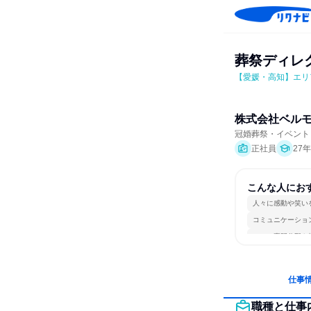
葬祭ディレ
【愛媛・高知】エリ
株式会社ベル
冠婚葬祭・イベント
正社員
27
こんな人にお
人々に感動や笑い
コミュニケーショ
一つの専門分野を
仕事
職種と仕事