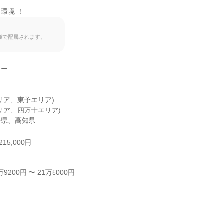
環境 ！
て
種で配属されます。
ー

ア、東予エリア)

リア、四万十エリア)

媛県、高知県
15,000円
200円 〜 21万5000円


