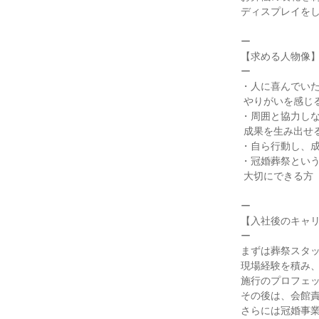
ディスプレイをし
ー

【求める人物像】
ー

・人に喜んでいた
 やりがいを感じる方

・周囲と協力しな
 成果を生み出せる方

・自ら行動し、成
・冠婚葬祭という
 大切にできる方

ー

【入社後のキャリ
ー

まずは葬祭スタッ
現場経験を積み、
施行のプロフェッ
その後は、会館責
さらには冠婚事業