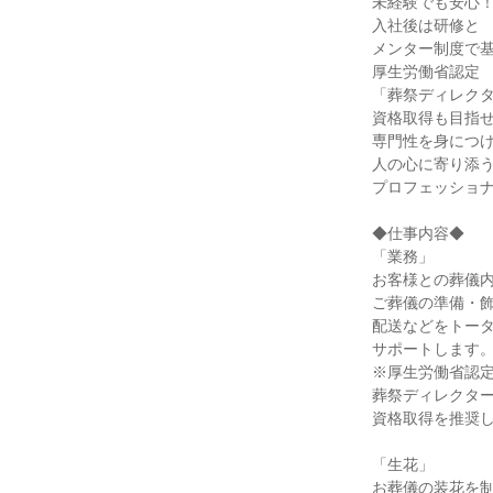
未経験でも安心！
入社後は研修と

メンター制度で基
厚生労働省認定

「葬祭ディレクタ
資格取得も目指せ
専門性を身につけ
人の心に寄り添う
プロフェッショナ
◆仕事内容◆

「業務」

お客様との葬儀内
ご葬儀の準備・飾
配送などをトータ
サポートします。
※厚生労働省認定
葬祭ディレクター
資格取得を推奨し
「生花」

お葬儀の装花を制