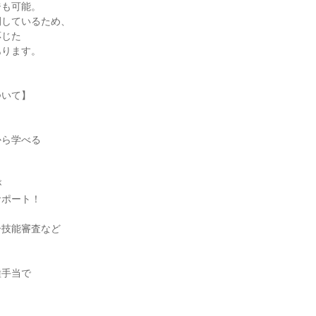
も可能。

しているため、

じた

ります。

いて】

ら学べる



ポート！

技能審査など



手当で


