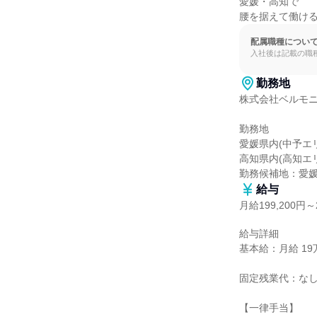
愛媛・高知で

腰を据えて働ける
配属職種につい
入社後は記載の職
勤務地
株式会社ベルモニ
勤務地

愛媛県内(中予エリ
高知県内(高知エ
勤務候補地：愛
給与
月給199,200円～2
給与詳細

基本給：月給 19万9
固定残業代：なし
【一律手当】
