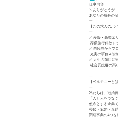
仕事内容

＼ありがとうが、
あなたの成長の証
ー

【この求人のポイ
ー

✅ 愛媛・高知エリ
 葬儀施行件数トップクラスの安定企業

✅ 未経験からプロ
 充実の研修＆資格取得支援

✅ 人生の節目に寄
 社会貢献度の高い仕事

ー

【ベルモニーとは
ー

私たちは、冠婚葬
「人と人をつなぐ
使命とする企業で
葬祭・冠婚・互助
関連事業の4つを