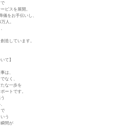
で

ービスを展開。

の葬儀をお手伝いし、

万人。

、

創造しています。

いて】

事は、

でなく、

たな一歩を

ポートです。

う

、

で

いう

瞬間が


