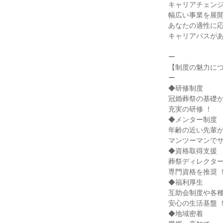
キャリアチェンジ
幅広い事業を展開
あなたの適性に応
キャリアパスがあ
ー

【制度の魅力につ
ー

◆研修制度

冠婚葬祭の基礎か
充実の研修 ！

◆メンター制度

年齢の近い先輩が
マンツーマンでサ
◆資格取得支援

葬祭ディレクター
専門資格を推奨 ！
◆福利厚生

互助会制度や各種
安心の生活基盤 ！
◆地域密着
