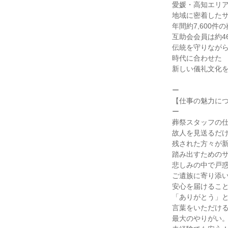
愛媛・高知エリア
地域に密着したサ
年間約7,600件
互助会会員は約46
伝統を守りながら
時代に合わせた

新しい儀礼文化を
ー

【仕事の魅力につ
ー

葬祭スタッフの仕
故人を見送るだけ
残された方々が新
踏み出すためのサ
悲しみの中で戸惑
ご遺族に寄り添い
安心を届けること
「ありがとう」と
言葉をいただける
最大のやりがい。