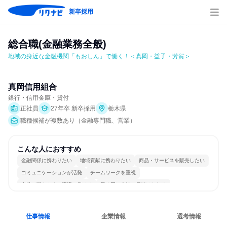
新卒採用
総合職(金融業務全般)
地域の身近な金融機関「もおしん」で働く！＜真岡・益子・芳賀＞
真岡信用組合
銀行・信用金庫・貸付
正社員
27年卒 新卒採用
栃木県
職種候補が複数あり（金融専門職、営業）
こんな人におすすめ
金融関係に携わりたい
地域貢献に携わりたい
商品・サービスを販売したい
コミュニケーションが活発
チームワークを重視
女性が働きやすい環境で働ける
長く同じ会社に居続けられる
多様な職種の人と関われる
一つの専門分野を極める
人とたくさん会話する
仕事情報
企業情報
選考情報