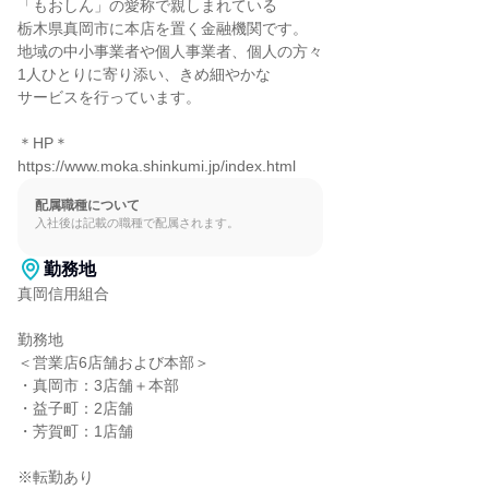
「もおしん」の愛称で親しまれている

栃木県真岡市に本店を置く金融機関です。

地域の中小事業者や個人事業者、個人の方々

1人ひとりに寄り添い、きめ細やかな

サービスを行っています。

＊HP＊

https://www.moka.shinkumi.jp/index.html
配属職種について
入社後は記載の職種で配属されます。
勤務地
真岡信用組合

勤務地

＜営業店6店舗および本部＞

・真岡市：3店舗＋本部

・益子町：2店舗

・芳賀町：1店舗

※転勤あり
