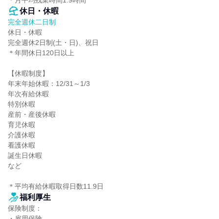
＊月平均残業時間1.9時間
休日・休暇
完全週休二日制
休日・休暇

完全週休2日制(土・日)、祝日

＊年間休日120日以上

【休暇制度】

年末年始休暇：12/31～1/3

年次有給休暇

特別休暇

産前・産後休暇

育児休暇

介護休暇

看護休暇

誕生日休暇

など

＊平均有給休暇取得日数11.9日
福利厚生
保険制度：

・雇用保険
