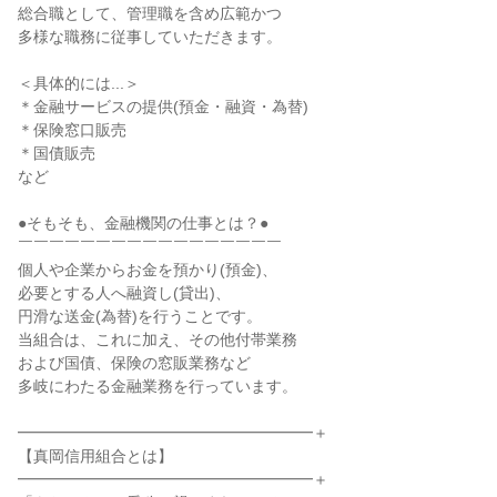
総合職として、管理職を含め広範かつ

多様な職務に従事していただきます。

＜具体的には...＞

＊金融サービスの提供(預金・融資・為替)

＊保険窓口販売

＊国債販売

など

●そもそも、金融機関の仕事とは？●

￣￣￣￣￣￣￣￣￣￣￣￣￣￣￣￣￣

個人や企業からお金を預かり(預金)、

必要とする人へ融資し(貸出)、

円滑な送金(為替)を行うことです。

当組合は、これに加え、その他付帯業務

および国債、保険の窓販業務など

多岐にわたる金融業務を行っています。

━━━━━━━━━━━━━━━━━━━＋

【真岡信用組合とは】

━━━━━━━━━━━━━━━━━━━＋
