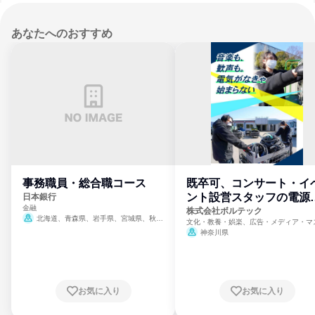
あなたへのおすすめ
事務職員・総合職コース
既卒可、コンサート・イ
ント設営スタッフの電源
日本銀行
金融
門
株式会社ボルテック
北海道、青森県、岩手県、宮城県、秋田
文化・教養・娯楽、広告・メディア・マ
県、山形県、福島県、茨城県、群馬県、埼玉
ミ、電力・ガス・水道・エネルギー
神奈川県
県、東京都、神奈川県、新潟県、富山県、石
川県、福井県、山梨県、長野県、静岡県、愛
知県、京都府、大阪府、兵庫県、鳥取県、島
根県、岡山県、広島県、山口県、徳島県、香
川県、愛媛県、高知県、福岡県、佐賀県、長
お気に入り
お気に入り
崎県、熊本県、大分県、宮崎県、鹿児島県、
沖縄県