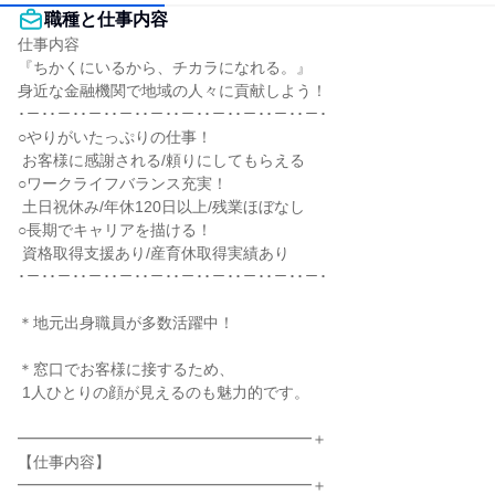
職種と仕事内容
仕事内容

『ちかくにいるから、チカラになれる。』

身近な金融機関で地域の人々に貢献しよう！

･－･･－･･－･･－･･－･･－･･－･･－･･－･･－･

○やりがいたっぷりの仕事！

 お客様に感謝される/頼りにしてもらえる

○ワークライフバランス充実！

 土日祝休み/年休120日以上/残業ほぼなし

○長期でキャリアを描ける！

 資格取得支援あり/産育休取得実績あり

･－･･－･･－･･－･･－･･－･･－･･－･･－･･－･

＊地元出身職員が多数活躍中！

＊窓口でお客様に接するため、

 1人ひとりの顔が見えるのも魅力的です。

━━━━━━━━━━━━━━━━━━━＋

【仕事内容】

━━━━━━━━━━━━━━━━━━━＋
