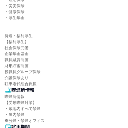
・労災保険

・健康保険

・厚生年金

待遇・福利厚生

【福利厚生】

社会保険完備

企業年金基金

職員融資制度

財形貯蓄制度

役職員グループ保険

介護保険あり

駐車場代組合負担
喫煙所情報
喫煙所情報

【受動喫煙対策】

・敷地内すべて禁煙

・屋内禁煙

※分煙・禁煙オフィス
試用期間