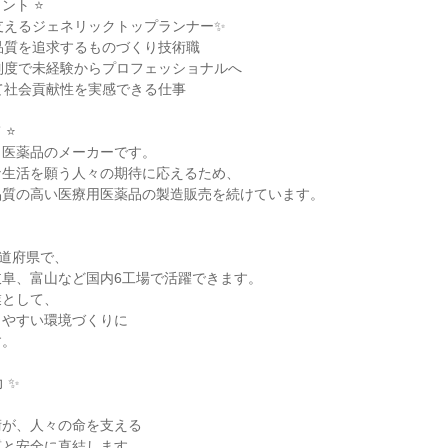
ト ⭐

支えるジェネリックトップランナー✨

品質を追求するものづくり技術職

制度で未経験からプロフェッショナルへ

て社会貢献性を実感できる仕事

⭐

医薬品のメーカーです。

生活を願う人々の期待に応えるため、

質の高い医療用医薬品の製造販売を続けています。

道府県で、

阜、富山など国内6工場で活躍できます。

として、

やすい環境づくりに

。

✨

が、人々の命を支える

と安全に直結します。
