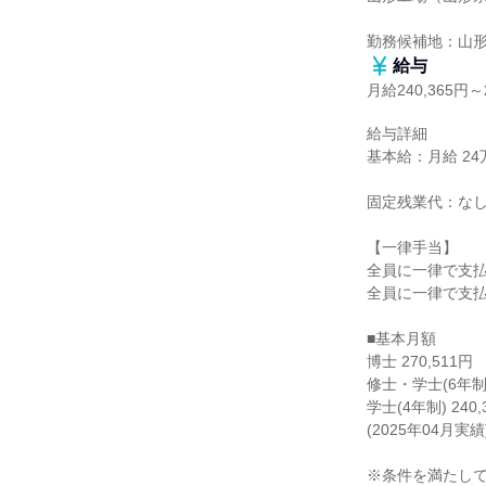
勤務候補地：山
給与
月給240,365円～2
給与詳細

基本給：月給 24万3
固定残業代：なし
【一律手当】

全員に一律で支払
全員に一律で支払
■基本月額

博士 270,511円

修士・学士(6年制) 
学士(4年制) 240,
(2025年04月実績)
※条件を満たして