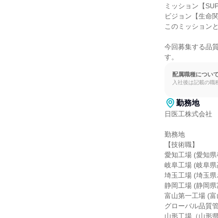
ミッション【SUP
ビジョン【生命関
このミッションと
今回募集する品
す。
配属職種につい
入社後は記載の職
勤務地
日医工株式会社

勤務地

【技術職】

愛知工場 (愛知県
岐阜工場 (岐阜県高
埼玉工場 (埼玉県
静岡工場 (静岡県富
富山第一工場 (富
グローバル品質管理
山形工場（山形県