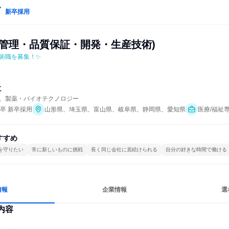
新卒採用
質管理・品質保証・開発・生産技術)
術職を募集！✨
社
、製薬・バイオテクノロジー
年卒 新卒採用
山形県、埼玉県、富山県、岐阜県、静岡県、愛知県
医療/福祉
すすめ
を守りたい
常に新しいものに挑戦
長く同じ会社に居続けられる
自分の好きな時間で働ける
情報
企業情報
選
内容