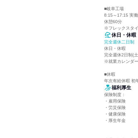
■岐阜工場

8:15～17:15 実
休憩60分

※フレックスタイム
休日・休暇
完全週休二日制
休日・休暇

完全週休2日制(
※就業カレンダー
■休暇

年次有給休暇 初
福利厚生
保険制度：

・雇用保険

・労災保険

・健康保険

・厚生年金
