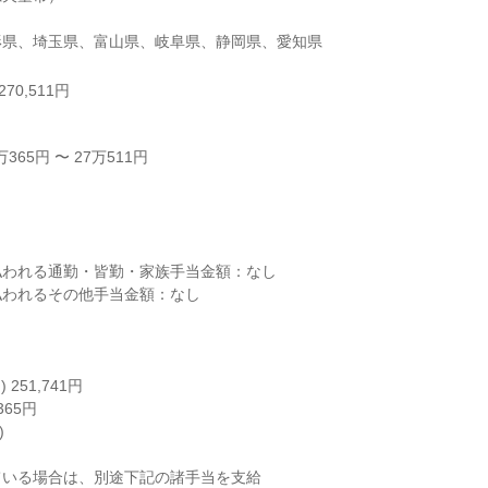
形県、埼玉県、富山県、岐阜県、静岡県、愛知県
70,511円
65円 〜 27万511円



われる通勤・皆勤・家族手当金額：なし

われるその他手当金額：なし

251,741円

365円



いる場合は、別途下記の諸手当を支給
