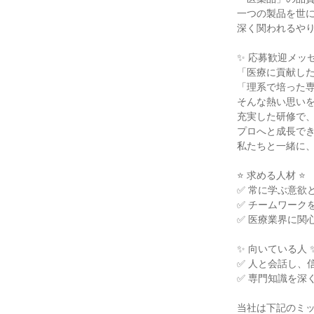
一つの製品を世に
深く関われるやり
✨ 応募歓迎メッセ
「医療に貢献した
「理系で培った専
そんな熱い思いを
充実した研修で、
プロへと成長でき
私たちと一緒に、
⭐ 求める人材 ⭐

✅ 常に学ぶ意欲
✅ チームワーク
✅ 医療業界に関
✨ 向いている人 ✨
✅ 人と会話し、
✅ 専門知識を深
当社は下記のミッ