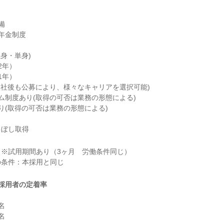


年金制度

身・単身)

年）

年）

入社後も公募により、様々なキャリアを選択可能)

ム制度あり(取得の可否は業務の形態による)

り(取得の可否は業務の形態による)

るぼし取得
※試用期間あり（3ヶ月　労働条件同じ）

採用者の定着率



