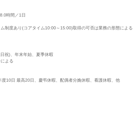
働8.0時間／1日

制度あり(コアタイム10:00～15:00)取得の可否は業務の形態による
土日祝)、年末年始、夏季休暇

による

年度10日 最高20日、慶弔休暇、配偶者分娩休暇、看護休暇、他