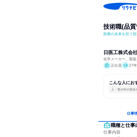
技術職(品
医療の未来を担う技
日医工株式会
化学メーカー、製薬
正社員
27
こんな人にお
人・世の中の安全
仕事
職種と仕事
仕事内容
