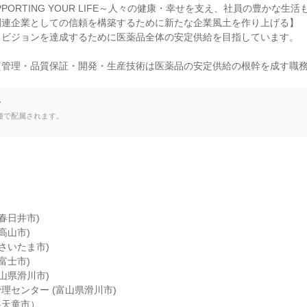
PORTING YOUR LIFE～人々の健康・幸せを支え、社員の豊かな生活
連企業としての信頼を構築するために新たな企業風土を作り上げる】

ビジョンを達成するために医薬品全体の安定供給を目指しています。

質管理・品質保証・開発・生産技術は医薬品の安定供給の根幹を成す職
て
種で配属されます。
春日井市)

山市)

さいたま市)

士市)

山県滑川市)

センター (富山県滑川市)

天童市）
