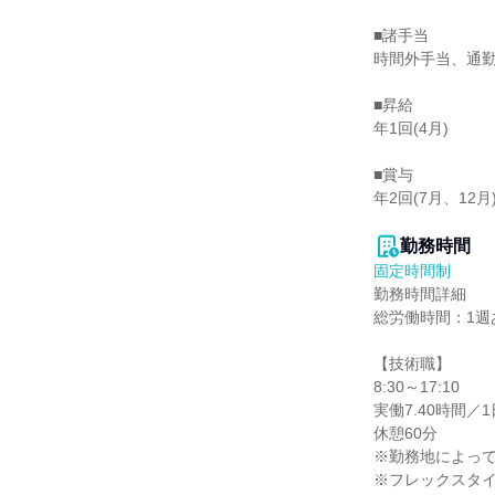
■諸手当

時間外手当、通勤
■昇給

年1回(4月)

■賞与

年2回(7月、12月)
勤務時間
固定時間制
勤務時間詳細

総労働時間：1週あ
【技術職】

8:30～17:10

実働7.40時間／1日
休憩60分

※勤務地によって
※フレックスタイム