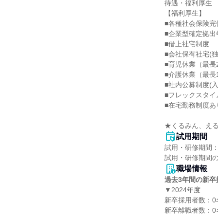
待遇・福利厚生

【福利厚生】

■各種社会保険完備
■企業型確定拠出
■借上社宅制度

■会社保有社宅(独
■育児休業（最長2
■介護休業（最長1
■社内公募制度(
■フレックスタイ
■在宅勤務制度あ
★くるみん、え
試用期間
試用・研修期間：
職場情報
過去3年間の新卒
▼2024年度

新卒採用者数：0名
新卒離職者数：0名