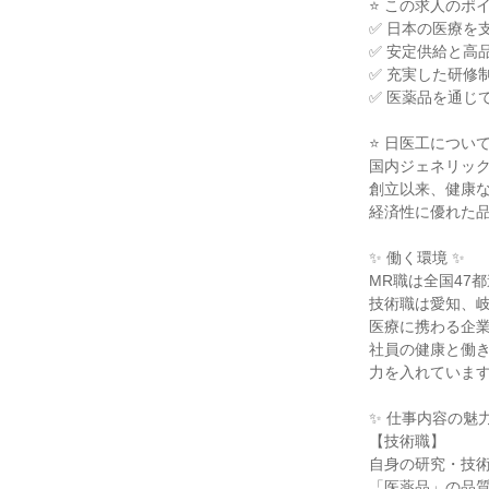
⭐ この求人のポイン
✅ 日本の医療を
✅ 安定供給と高
✅ 充実した研修
✅ 医薬品を通じ
⭐ 日医工について 
国内ジェネリック
創立以来、健康な
経済性に優れた品
✨ 働く環境 ✨

MR職は全国47都
技術職は愛知、岐
医療に携わる企業
社員の健康と働き
力を入れています
✨ 仕事内容の魅力 
【技術職】

自身の研究・技術
「医薬品」の品質