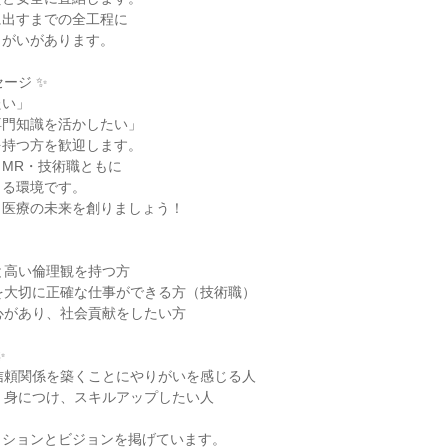
出すまでの全工程に

がいがあります。

ージ ✨

い」

門知識を活かしたい」

持つ方を歓迎します。

MR・技術職ともに

る環境です。

医療の未来を創りましょう！

と高い倫理観を持つ方

を大切に正確な仕事ができる方（技術職）

心があり、社会貢献をしたい方



信頼関係を築くことにやりがいを感じる人

く身につけ、スキルアップしたい人

ションとビジョンを掲げています。
