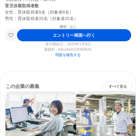
育児休業取得者数
女性：育休取得者8名（対象者8名）

締切：なし
エントリー画面へ行く
表示開始日：2026年1月8日
原稿ID：
b6ccb64229460b41
問題を報告する
この企業の募集
すべて見る