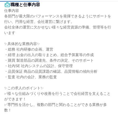
職種と仕事内容
仕事内容

各部門が最大限のパフォーマンスを発揮できるようにサポートを
行い、円滑な経営、会社運営に繋げます。

会社全体の運営に欠かせない様々な経営資源の準備、管理等を行
います

✨具体的な業務内容✨

・総務 社内研修の企画、運営

・経理 お金の出入の取りまとめ、総合予算案等の作成

・購買 製造部品の調達先、条件の決定、そのサポート

・社内SE 社内システムの設計、保守管理

・品質保証 商品の品質課題の確認、品質情報の傾向分析

・監査 社内の会計、業務の監査

✨この求人のポイント✨

✅様々な仕組みづくりや改善を行うことで会社経営を支えること
ができます！

✅専門性を活かし、複数の部門と関わることができる業務が多
数！
