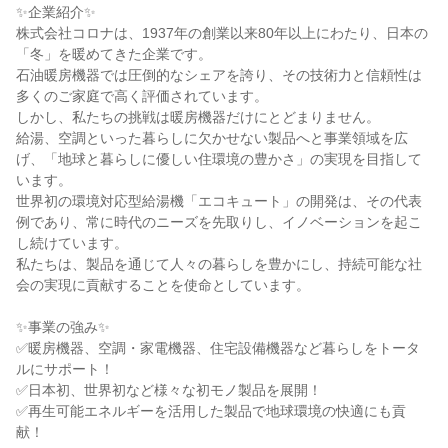
✨企業紹介✨

株式会社コロナは、1937年の創業以来80年以上にわたり、日本の
「冬」を暖めてきた企業です。

石油暖房機器では圧倒的なシェアを誇り、その技術力と信頼性は
多くのご家庭で高く評価されています。

しかし、私たちの挑戦は暖房機器だけにとどまりません。

給湯、空調といった暮らしに欠かせない製品へと事業領域を広
げ、「地球と暮らしに優しい住環境の豊かさ」の実現を目指して
います。

世界初の環境対応型給湯機「エコキュート」の開発は、その代表
例であり、常に時代のニーズを先取りし、イノベーションを起こ
し続けています。

私たちは、製品を通じて人々の暮らしを豊かにし、持続可能な社
会の実現に貢献することを使命としています。

✨事業の強み✨

✅暖房機器、空調・家電機器、住宅設備機器など暮らしをトータ
ルにサポート！

✅日本初、世界初など様々な初モノ製品を展開！

✅再生可能エネルギーを活用した製品で地球環境の快適にも貢
献！
