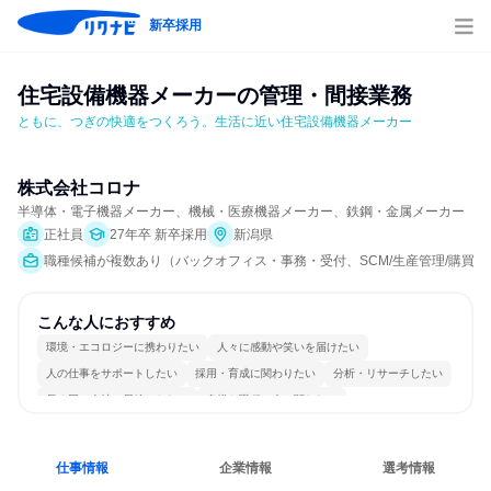
新卒採用
住宅設備機器メーカーの管理・間接業務
ともに、つぎの快適をつくろう。生活に近い住宅設備機器メーカー
株式会社コロナ
半導体・電子機器メーカー、機械・医療機器メーカー、鉄鋼・金属メーカー
正社員
27年卒 新卒採用
新潟県
職種候補が複数あり（バックオフィス・事務・受付、SCM/生産管理/購買/
こんな人におすすめ
環境・エコロジーに携わりたい
人々に感動や笑いを届けたい
人の仕事をサポートしたい
採用・育成に関わりたい
分析・リサーチしたい
長く同じ会社に居続けられる
多様な職種の人と関われる
一つの専門分野を極める
人とたくさん会話する
仕事情報
企業情報
選考情報