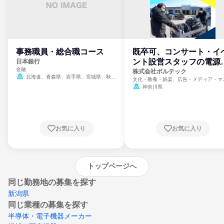
事務職員・総合職コース
既卒可、コンサート・イ
ント設営スタッフの電源
日本銀行
金融
門
株式会社ボルテック
北海道、青森県、岩手県、宮城県、秋田
文化・教養・娯楽、広告・メディア・マ
県、山形県、福島県、茨城県、群馬県、埼玉
ミ、電力・ガス・水道・エネルギー
神奈川県
県、東京都、神奈川県、新潟県、富山県、石
川県、福井県、山梨県、長野県、静岡県、愛
知県、京都府、大阪府、兵庫県、鳥取県、島
根県、岡山県、広島県、山口県、徳島県、香
川県、愛媛県、高知県、福岡県、佐賀県、長
お気に入り
お気に入り
崎県、熊本県、大分県、宮崎県、鹿児島県、
沖縄県
トップページへ
同じ勤務地の募集を探す
新潟県
同じ業種の募集を探す
半導体・電子機器メーカー