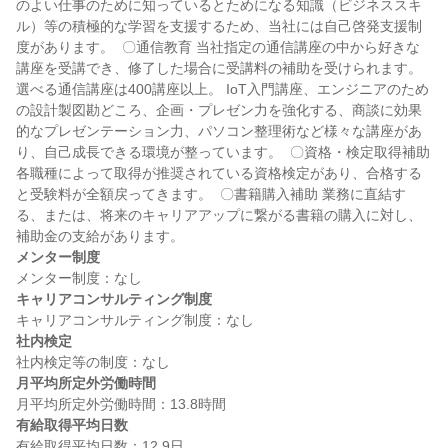
のよい仕事のために知っているとためになる知識（ビジネススキ
ル）等の積極的な学習を支援するため、当社には自己啓発支援制
度があります。  〇通信教育 当社指定の通信講座の中から好きな
講座を受講でき、修了した場合に受講料の補助を受けられます。 
選べる通信講座は400講座以上。 IoT入門講座、エンジニアのため
の設計製図勘どころ、企画・プレゼン力を強化する、商談に効果
的なプレゼンテーション力、パソコン整理術など様々な講座があ
り、自己成長できる環境が整っています。  〇資格・検定取得補助 
各職種によって取得が推奨されている資格検定があり、合格する
と受験料が全額戻ってきます。  〇書籍購入補助 業務に直結す
る、または、将来のキャリアアップに繋がる書籍の購入に対し、
メンター制度
キャリアコンサルティング制度
社内検定
月平均所定外労働時間
有給取得平均日数