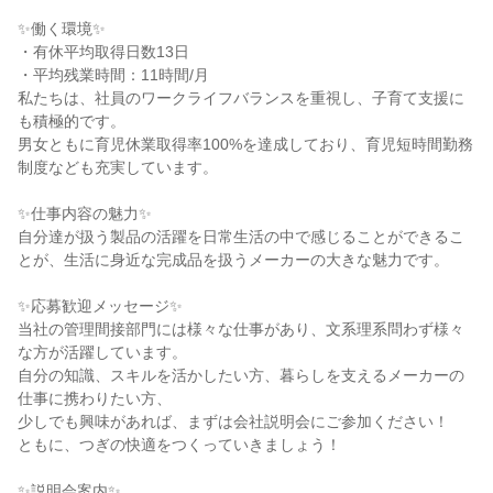
✨働く環境✨

・有休平均取得日数13日

・平均残業時間：11時間/月

私たちは、社員のワークライフバランスを重視し、子育て支援に
も積極的です。

男女ともに育児休業取得率100%を達成しており、育児短時間勤務
制度なども充実しています。

✨仕事内容の魅力✨

自分達が扱う製品の活躍を日常生活の中で感じることができるこ
とが、生活に身近な完成品を扱うメーカーの大きな魅力です。

✨応募歓迎メッセージ✨

当社の管理間接部門には様々な仕事があり、文系理系問わず様々
な方が活躍しています。

自分の知識、スキルを活かしたい方、暮らしを支えるメーカーの
仕事に携わりたい方、

少しでも興味があれば、まずは会社説明会にご参加ください！

ともに、つぎの快適をつくっていきましょう！

✨説明会案内✨
