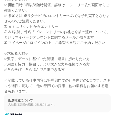
✅ 開催日時 3月以降随時開催、詳細は エントリー後の画面からご
確認ください。

✅ 参加方法 ※リクナビでのエントリーのみでは予約完了となりま
せんのでご注意ください。

➀ まずはリクナビからエントリー

➁ 3/1以降、件名「プレエントリーのお礼と今後の流れについて」
というマイぺージアカウントに関するメールが届きます

➂ マイページにログインの上、ご希望の日程にご予約ください

✨求める人材✨

✅数字、データに基づいた管理、運営に携わりたい方

✅周囲と協力・協働し、より大きな力を発揮できる方

✅自ら学び、自ら進んで考働できる方

※記載している仕事内容は管理部門での仕事内容の1つです。スキ
ルや適性に応じて、他の部門での採用、他の業務をお願いする場
合もあります。
配属職種について
入社後は記載の職種で配属されます。