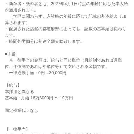
・新卒者・既卒者とも、2027年4月1日時点の年齢に応じた本人給
が適用されます。

　（学歴に関わらず、入社時の年齢に応じて記載の基本給より加
算されます）

・配属された店舗の都道府県によっても、記載の基本給は変わり
ます。

・時間外労働分は別途全額支給致します。

■手当

　※一律手当の金額は、給与と同じ単位（月給制であれば月単
位、年俸制であれば年単位等）で支給される金額です。

　一律通勤手当：0円～30,000円

【給与】

本採用と異なる

基本給 : 月給 18万6000円 〜 19万円

固定残業代：なし

【一律手当】
