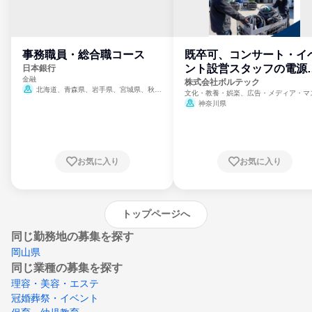
事務職員・総合職コース
既卒可、コンサート・イ
ント設営スタッフの電源
日本銀行
金融
門
株式会社ボルテック
北海道、青森県、岩手県、宮城県、秋田
文化・教養・娯楽、広告・メディア・マ
県、山形県、福島県、茨城県、群馬県、埼玉
ミ、電力・ガス・水道・エネルギー
神奈川県
県、東京都、神奈川県、新潟県、富山県、石
川県、福井県、山梨県、長野県、静岡県、愛
知県、京都府、大阪府、兵庫県、鳥取県、島
根県、岡山県、広島県、山口県、徳島県、香
川県、愛媛県、高知県、福岡県、佐賀県、長
お気に入り
お気に入り
崎県、熊本県、大分県、宮崎県、鹿児島県、
沖縄県
トップページへ
同じ勤務地の募集を探す
岡山県
同じ業種の募集を探す
理容・美容・エステ
冠婚葬祭・イベント