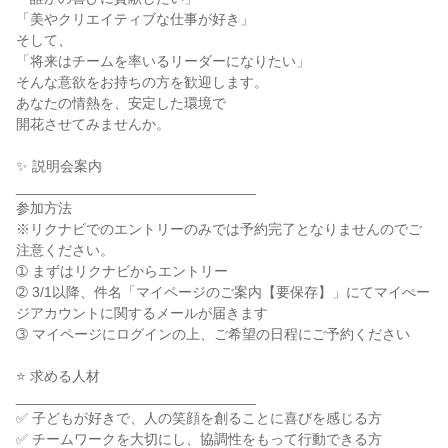
「美やクリエイティブな仕事が好き」

そして、

「将来はチームを率いるリーダーになりたい」

そんな意欲をお持ちの方を歓迎します。

あなたの情熱を、安定した環境で

開花させてみませんか。

✨ 説明会案内

______________________________

参加方法

※リクナビでのエントリーのみでは予約完了となりませんのでご
注意ください。

➀ まずはリクナビからエントリー

➁ 3/1以降、件名「マイページのご案内【要保存】」にてマイぺー
ジアカウントに関するメールが届きます

➂ マイページにログインの上、ご希望の日程にご予約ください

⭐ 求める人材

______________________________

✅ 子どもが好きで、人の笑顔を創ることに喜びを感じる方

✅ チームワークを大切にし、協調性をもって行動できる方
