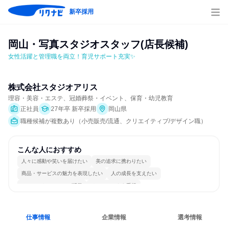
新卒採用
岡山・写真スタジオスタッフ(店長候補)
女性活躍と管理職を両立！育児サポート充実✨
株式会社スタジオアリス
理容・美容・エステ、冠婚葬祭・イベント、保育・幼児教育
正社員
27年卒 新卒採用
岡山県
職種候補が複数あり（小売販売/流通、クリエイティブ/デザイン職）
こんな人におすすめ
人々に感動や笑いを届けたい
美の追求に携わりたい
商品・サービスの魅力を表現したい
人の成長を支えたい
コミュニケーションが活発
チームワークを重視
女性が働きやすい環境で働ける
長く同じ会社に居続けられる
若手が裁量を持てる環境
人とたくさん会話する
仕事情報
企業情報
選考情報