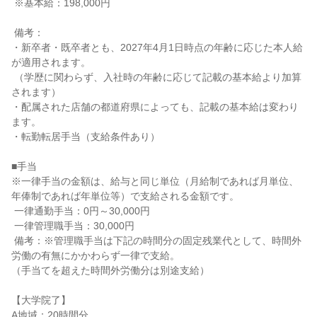
 ※基本給：198,000円

 備考：

・新卒者・既卒者とも、2027年4月1日時点の年齢に応じた本人給
が適用されます。

 （学歴に関わらず、入社時の年齢に応じて記載の基本給より加算
されます）

・配属された店舗の都道府県によっても、記載の基本給は変わり
ます。

・転勤転居手当（支給条件あり）

■手当

※一律手当の金額は、給与と同じ単位（月給制であれば月単位、
年俸制であれば年単位等）で支給される金額です。

 一律通勤手当：0円～30,000円

 一律管理職手当：30,000円

 備考：※管理職手当は下記の時間分の固定残業代として、時間外
労働の有無にかかわらず一律で支給。

（手当てを超えた時間外労働分は別途支給）

【大学院了】

A地域：20時間分
