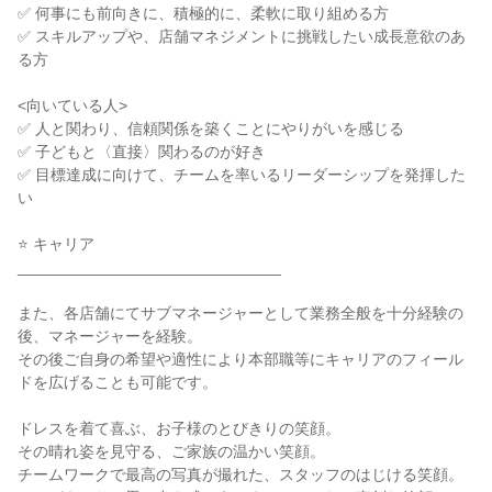
✅ 何事にも前向きに、積極的に、柔軟に取り組める方

✅ スキルアップや、店舗マネジメントに挑戦したい成長意欲のあ
る方

<向いている人>

✅ 人と関わり、信頼関係を築くことにやりがいを感じる

✅ 子どもと〈直接〉関わるのが好き

✅ 目標達成に向けて、チームを率いるリーダーシップを発揮した
い

⭐ キャリア

______________________________

また、各店舗にてサブマネージャーとして業務全般を十分経験の
後、マネージャーを経験。

その後ご自身の希望や適性により本部職等にキャリアのフィール
ドを広げることも可能です。

ドレスを着て喜ぶ、お子様のとびきりの笑顔。

その晴れ姿を見守る、ご家族の温かい笑顔。

チームワークで最高の写真が撮れた、スタッフのはじける笑顔。
