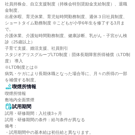
社員持株会、自立支援制度（持株会特別奨励金支給制度）、退職
金制度、

出産休暇、育児休業、育児短時間勤務制度、週休３日社員制度、

ショートタイム勤務制度 ※こどもが小学6年生を修了する3月ま
で。

介護休業、介護短時間勤務制度、健康診断、乳がん・子宮がん検
診（25歳以上）

子育て支援、婚活支援、社員割引

スタジオアリスグループLTD制度：団体長期障害所得補償（LTD制
度） 導入

※LTD制度とは※

病気・ケガにより長期休職となった場合等に、月々の所得の一部
を補償する制度。
喫煙所情報
喫煙所情報

敷地内全面禁煙
試用期間
試用・研修期間：入社後3ヶ月

試用・研修期間の条件：給与条件が異なる

備考：

・試用期間中の基本給は初任給と異なります。
