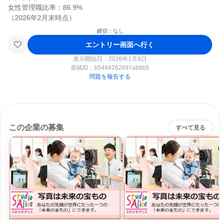
女性管理職比率：86.9%

締切：なし
エントリー画面へ行く
表示開始日：2026年1月8日
原稿ID：
b5494262697ab6b5
問題を報告する
この企業の募集
すべて見る