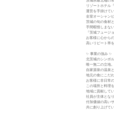
茨城県最北端の常
リゾートホテル『
運営を手掛けてい
全室オーシャンビ
茨城の旬の食材と
手間暇惜しまない
『茨城フュージョ
お客様に心からの
高いリピート率を
✨ 事業の強み ✨

北茨城のシンボル
唯一無二の立地。
自家源泉の温泉と
地元の食にこだわ
お客様に非日常の
この場所と料理を
地域に貢献してい
社員が主体となり
付加価値の高いサ
共に創り上げてい