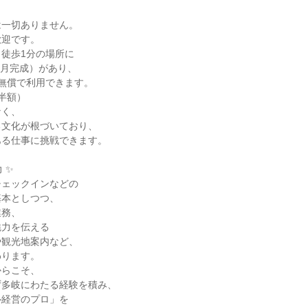
一切ありません。

迎です。

徒歩1分の場所に

1月完成）があり、

無償で利用できます。

半額）

く、

文化が根づいており、

る仕事に挑戦できます。

✨

ェックインなどの

本としつつ、

務、

力を伝える

観光地案内など、

ります。

らこそ、

多岐にわたる経験を積み、

経営のプロ」を
