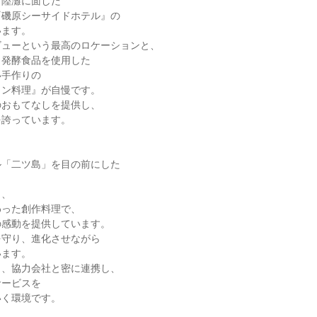
陸灘に面した

磯原シーサイドホテル』の

ます。

ューという最高のロケーションと、

発酵食品を使用した

手作りの

ン料理』が自慢です。

おもてなしを提供し、

誇っています。

「二ツ島」を目の前にした



、

った創作料理で、

感動を提供しています。

守り、進化させながら

ます。

、協力会社と密に連携し、

ービスを

く環境です。
