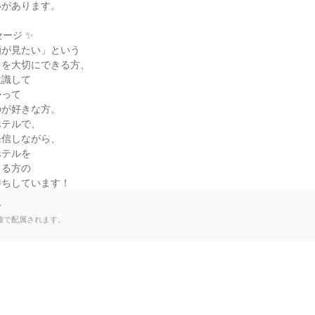
があります。

ージ ✨

が見たい」という

を大切にできる方、

識して

って

が好きな方。

テルで、

信しながら、

テルを

る方の

待ちしています！
て
種で配属されます。