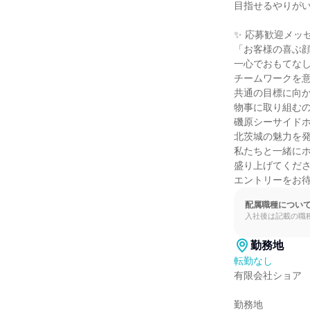
目指せるやりがい
✨ 応募歓迎メッセ
「お客様の喜ぶ顔
一心でおもてなし
チームワークを意
共通の目標に向か
物事に取り組むの
磯原シーサイドホ
北茨城の魅力を発
私たちと一緒にホ
盛り上げてくださ
エントリーをお
配属職種につい
入社後は記載の職
勤務地
転勤なし
有限会社ショア

勤務地
