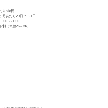
り8時間

月あたり20日 〜 21日

0～21:00

ト制（休憩2h～3h）