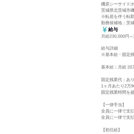
磯原シーサイドホ
茨城県北茨城市磯原
※転居を伴う転勤
勤務候補地：茨
給与
月給230,000円～2
給与詳細

※基本給・固定残
基本給：月給 20万1
固定残業代：あり
1ヶ月あたり2万9
固定残業時間を超
【一律手当】

全員に一律で支払
全員に一律で支払
【初任給】
