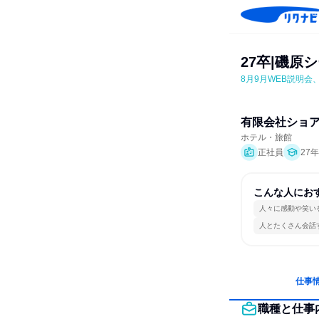
27卒|磯原
8月9月WEB説明会
有限会社ショ
ホテル・旅館
正社員
27
こんな人にお
人々に感動や笑い
人とたくさん会話
仕事
職種と仕事