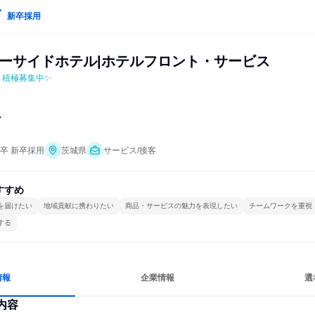
新卒採用
シーサイドホテル|ホテルフロント・サービス
、積極募集中✨
ア
年卒 新卒採用
茨城県
サービス/接客
すすめ
を届けたい
地域貢献に携わりたい
商品・サービスの魅力を表現したい
チームワークを重視
する
情報
企業情報
選
内容