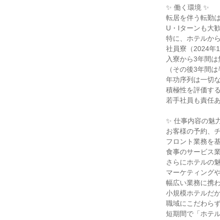
✨ 働く環境 ✨

転居を伴う転勤は
U・Iターンも大歓
特に、ホテルから
社員寮（2024年
入寮から3年間は
（その後3年間は
年功序列は一切な
積極性を評価する
若手社員も責任あ
✨ 仕事内容の魅力 
お客様の予約、チ
フロント業務を基
食事のサービス業
さらにホテルの魅
マーケティングや
幅広い業務に携わ
小規模ホテルだか
職域にこだわらず
短期間で「ホテル