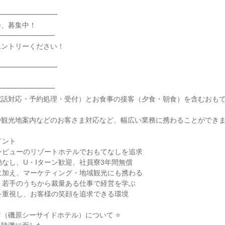
━━━━━━━━

、募集中！

━━━━━━━━

ントリーください！

━━━━━━━━

━━━━━━━━

電話対応・予約処理・受付）とお食事の接客（夕食・朝食）を含むおも
観光地案内などのお客さま対応など、幅広い業務に携わることができま
ント

ンビューのリゾートホテルでおもてなしを追求

勤なし、U・Iターン歓迎、社員寮3年間無償

に加え、マーケティング・地域観光にも携わる

、若手のうちから裁量ある仕事で経営を学ぶ

を重視し、お客様の笑顔を追求できる環境

ア（磯原シーサイドホテル）について ⭐
