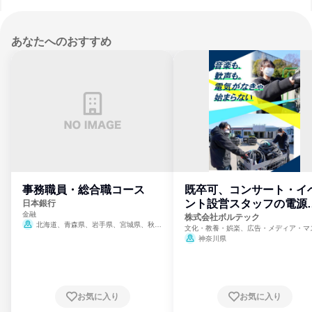
あなたへのおすすめ
事務職員・総合職コース
既卒可、コンサート・イ
ント設営スタッフの電源
日本銀行
金融
門
株式会社ボルテック
北海道、青森県、岩手県、宮城県、秋田
文化・教養・娯楽、広告・メディア・マ
県、山形県、福島県、茨城県、群馬県、埼玉
ミ、電力・ガス・水道・エネルギー
神奈川県
県、東京都、神奈川県、新潟県、富山県、石
川県、福井県、山梨県、長野県、静岡県、愛
知県、京都府、大阪府、兵庫県、鳥取県、島
根県、岡山県、広島県、山口県、徳島県、香
川県、愛媛県、高知県、福岡県、佐賀県、長
お気に入り
お気に入り
崎県、熊本県、大分県、宮崎県、鹿児島県、
沖縄県