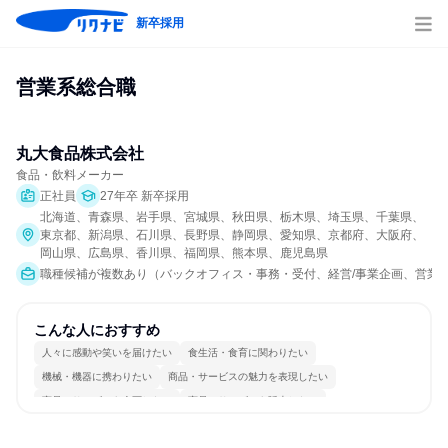
新卒採用
営業系総合職
丸大食品株式会社
食品・飲料メーカー
正社員
27年卒 新卒採用
北海道、青森県、岩手県、宮城県、秋田県、栃木県、埼玉県、千葉県、
東京都、新潟県、石川県、長野県、静岡県、愛知県、京都府、大阪府、
岡山県、広島県、香川県、福岡県、熊本県、鹿児島県
職種候補が複数あり（バックオフィス・事務・受付、経営/事業企画、営業、
こんな人におすすめ
人々に感動や笑いを届けたい
食生活・食育に関わりたい
機械・機器に携わりたい
商品・サービスの魅力を表現したい
商品・サービスを企画したい
商品・サービスを販売したい
常に新しいものに挑戦
チームワークを重視
女性が働きやすい環境で働ける