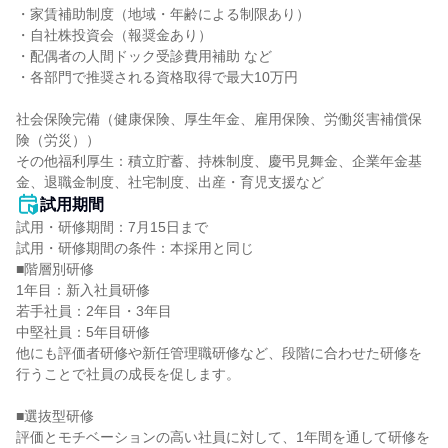
・家賃補助制度（地域・年齢による制限あり）

・自社株投資会（報奨金あり）

・配偶者の人間ドック受診費用補助 など

・各部門で推奨される資格取得で最大10万円

社会保険完備（健康保険、厚生年金、雇用保険、労働災害補償保
険（労災））

その他福利厚生：積立貯蓄、持株制度、慶弔見舞金、企業年金基
金、退職金制度、社宅制度、出産・育児支援など
試用期間
試用・研修期間：7月15日まで

試用・研修期間の条件：本採用と同じ

■階層別研修

1年目：新入社員研修

若手社員：2年目・3年目

中堅社員：5年目研修

他にも評価者研修や新任管理職研修など、段階に合わせた研修を
行うことで社員の成長を促します。

■選抜型研修

評価とモチベーションの高い社員に対して、1年間を通して研修を