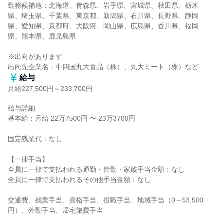
勤務候補地：北海道、青森県、岩手県、宮城県、秋田県、栃木
県、埼玉県、千葉県、東京都、新潟県、石川県、長野県、静岡
県、愛知県、京都府、大阪府、岡山県、広島県、香川県、福岡
県、熊本県、鹿児島県

※出向があります

出向先企業名：中四国丸大食品（株）、丸大ミート（株）など
給与
月給227,500円～233,700円
給与詳細

基本給：月給 22万7500円 〜 23万3700円

固定残業代：なし

【一律手当】

全員に一律で支払われる通勤・皆勤・家族手当金額：なし

全員に一律で支払われるその他手当金額：なし

交通費、残業手当、資格手当、役職手当、地域手当（0～53,500
円）、外勤手当、帰宅旅費手当
