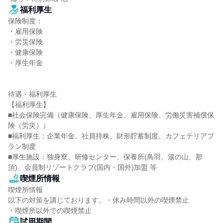
福利厚生
保険制度：

・雇用保険

・労災保険

・健康保険

・厚生年金

待遇・福利厚生

【福利厚生】

■社会保険完備（健康保険、厚生年金、雇用保険、労働災害補償保
険（労災））

■福利厚生：企業年金、社員持株、財形貯蓄制度、カフェテリアプ
ラン制度

■厚生施設：独身寮、研修センター、保養所(鳥羽、湯の山、那
須)、会員制リゾートクラブ(国内・国外)加盟 等
喫煙所情報
喫煙所情報

以下の対策を講じております。・休み時間以外の喫煙禁止

・喫煙所以外での喫煙禁止
試用期間