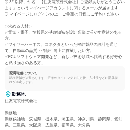
➁ 3/1以降、件名「【住友電装株式会社】ご登録ありがとうござい
ます」というマイぺージアカウントに関するメールが届きます

➂ マイページにログインの上、ご希望の日程にご予約ください

✨求める人材✨

✅電気・電子、情報系の基礎知識を設計業務に活かす意欲のある
方。

✅ワイヤーハーネス、コネクタといった根幹製品の設計を通じ
て、自動車の品質・信頼性向上に貢献したい方。

✅ECUソフトウェア開発など、新しい技術領域へ挑戦する好奇心
と粘り強さのある方。
配属職種について
職種候補が複数あります。選考のタイミングや内定後、入社後などに配属職
種が確定します。
勤務地
住友電装株式会社

勤務地

勤務候補地：茨城県、栃木県、埼玉県、神奈川県、静岡県、愛知
県、三重県、大阪府、広島県、福岡県、大分県
