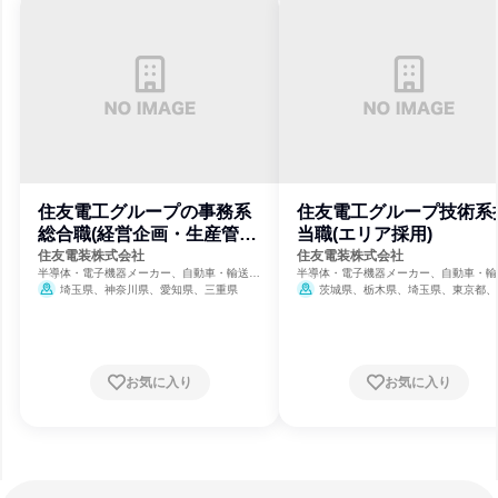
住友電工グループの事務系
住友電工グループ技術系
総合職(経営企画・生産管理
当職(エリア採用)
など)
住友電装株式会社
住友電装株式会社
半導体・電子機器メーカー、自動車・輸送機
半導体・電子機器メーカー、自動車・輸
器メーカー
器メーカー
埼玉県、神奈川県、愛知県、三重県
茨城県、栃木県、埼玉県、東京都、
川県、静岡県、愛知県、三重県、広島県
お気に入り
お気に入り