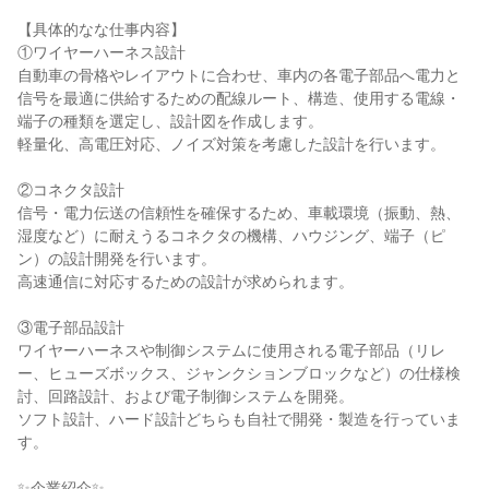
【具体的なな仕事内容】

①ワイヤーハーネス設計

自動車の骨格やレイアウトに合わせ、車内の各電子部品へ電力と
信号を最適に供給するための配線ルート、構造、使用する電線・
端子の種類を選定し、設計図を作成します。

軽量化、高電圧対応、ノイズ対策を考慮した設計を行います。

②コネクタ設計

信号・電力伝送の信頼性を確保するため、車載環境（振動、熱、
湿度など）に耐えうるコネクタの機構、ハウジング、端子（ピ
ン）の設計開発を行います。

高速通信に対応するための設計が求められます。

③電子部品設計

ワイヤーハーネスや制御システムに使用される電子部品（リレ
ー、ヒューズボックス、ジャンクションブロックなど）の仕様検
討、回路設計、および電子制御システムを開発。

ソフト設計、ハード設計どちらも自社で開発・製造を行っていま
す。

✨企業紹介✨
