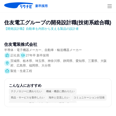
新卒採用
住友電工グループの開発設計職(技術系総合職)
【開発設計職】自動車を内部から支える製品の設計者
住友電装株式会社
半導体・電子機器メーカー、自動車・輸送機器メーカー
正社員
27年卒 新卒採用
茨城県、栃木県、埼玉県、神奈川県、静岡県、愛知県、三重県、大阪
府、広島県、福岡県、大分県
製造・生産工程
こんな人におすすめ
テクノロジーに携わりたい
機械・機器に携わりたい
商品・サービスを製作したい
海外と交流したい
コミュニケーションが活発
チームワークを重視
女性が働きやすい環境で働ける
多様な職種の人と関われる
一つの専門分野を極める
若手が裁量を持てる環境