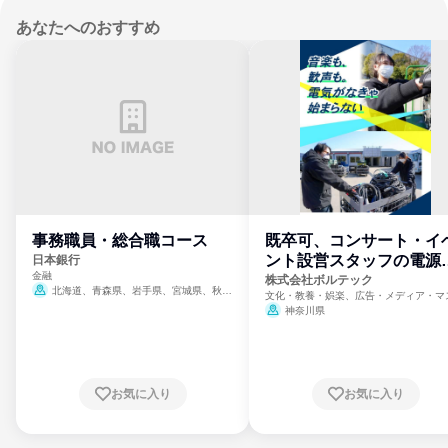
あなたへのおすすめ
事務職員・総合職コース
既卒可、コンサート・イ
ント設営スタッフの電源
日本銀行
金融
門
株式会社ボルテック
北海道、青森県、岩手県、宮城県、秋田
文化・教養・娯楽、広告・メディア・マ
県、山形県、福島県、茨城県、群馬県、埼玉
ミ、電力・ガス・水道・エネルギー
神奈川県
県、東京都、神奈川県、新潟県、富山県、石
川県、福井県、山梨県、長野県、静岡県、愛
知県、京都府、大阪府、兵庫県、鳥取県、島
根県、岡山県、広島県、山口県、徳島県、香
川県、愛媛県、高知県、福岡県、佐賀県、長
お気に入り
お気に入り
崎県、熊本県、大分県、宮崎県、鹿児島県、
沖縄県