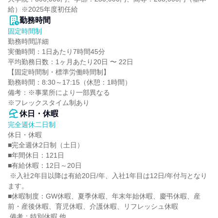
給）※2025年度初任給
勤務時間
固定時間制
勤務時間詳細

実働時間：1日あたり7時間45分

平均勤務日数：1ヶ月あたり20日 〜 22日

【固定時間制・標準労働時間制】

勤務時間：8:30～17:15（休憩：1時間）

備考：※事業所により一部異なる

※フレックスタイム制あり
休日・休暇
完全週休二日制
休日・休暇

■完全週休2日制（土日）

■年間休日：121日

■有給休暇：12日～20日

 ※入社2年目以降は有給20日/年、入社1年目は12日/年付与となり
ます。

■休暇制度：GW休暇、夏季休暇、年末年始休暇、慶弔休暇、産
前・産後休暇、育児休暇、介護休暇、リフレッシュ休暇

 備考：特別休暇 他