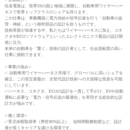
住友電装は、世界33の国と地域に展開し、自動車用ワイヤーハー
ネスで世界トップクラスのシェアを誇ります。

この仕事は、車載機器に電力供給や信号伝達を行う「自動車の血
管・神経」という根幹部品の設計を担うものです。

技術革新が加速する中、私たちはワイヤーハーネスに加え、コネ
クタやECUソフトウェアといったエレクトロニクス製品の設計開
発に注力。

未来の自動車を「繋ぐ」技術の設計者として、社会貢献度の高い
仕事に挑戦できます。

✨事業の強み✨

✅ 自動車用ワイヤーハーネス市場で、グローバルに高いシェアを
確立。この安定基盤が、次世代設計技術への大規模な投資を可能
にしています。

✅ハーネス、コネクタ、ECUの設計を一貫して手がけ、EVや自動
運転に必要な「電力・信号伝送の最適化」を実現する総合的な設
計力が強みです。

✨働く環境✨

✅育児休暇取得率（男性90%以上）、短時間勤務制度など、設計
者が長くキャリアを築ける環境です。
