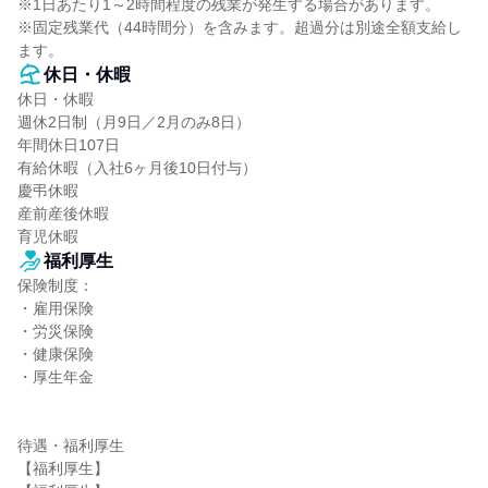
※1日あたり1～2時間程度の残業が発生する場合があります。

※固定残業代（44時間分）を含みます。超過分は別途全額支給し
ます。
休日・休暇
休日・休暇

週休2日制（月9日／2月のみ8日）

年間休日107日

有給休暇（入社6ヶ月後10日付与）

慶弔休暇

産前産後休暇

育児休暇
福利厚生
保険制度：

・雇用保険

・労災保険

・健康保険

・厚生年金

待遇・福利厚生

【福利厚生】
