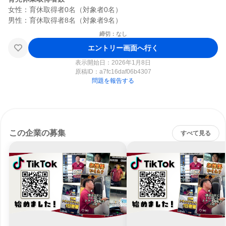
女性：育休取得者0名（対象者0名）

締切：なし
エントリー画面へ行く
表示開始日：2026年1月8日
原稿ID：
a7fc16daf06b4307
問題を報告する
この企業の募集
すべて見る