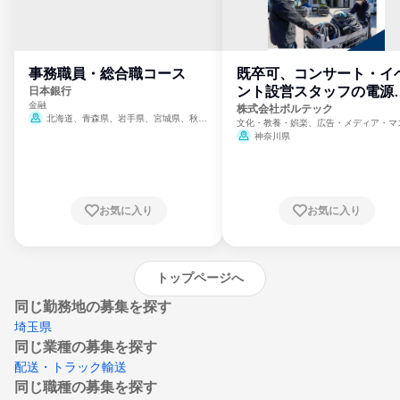
事務職員・総合職コース
既卒可、コンサート・イ
ント設営スタッフの電源
日本銀行
金融
門
株式会社ボルテック
北海道、青森県、岩手県、宮城県、秋田
文化・教養・娯楽、広告・メディア・マ
県、山形県、福島県、茨城県、群馬県、埼玉
ミ、電力・ガス・水道・エネルギー
神奈川県
県、東京都、神奈川県、新潟県、富山県、石
川県、福井県、山梨県、長野県、静岡県、愛
知県、京都府、大阪府、兵庫県、鳥取県、島
根県、岡山県、広島県、山口県、徳島県、香
川県、愛媛県、高知県、福岡県、佐賀県、長
お気に入り
お気に入り
崎県、熊本県、大分県、宮崎県、鹿児島県、
沖縄県
トップページへ
同じ勤務地の募集を探す
埼玉県
同じ業種の募集を探す
配送・トラック輸送
同じ職種の募集を探す