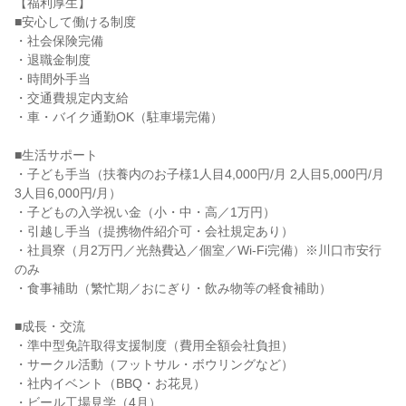
【福利厚生】

■安心して働ける制度

・社会保険完備

・退職金制度

・時間外手当

・交通費規定内支給

・車・バイク通勤OK（駐車場完備）

■生活サポート

・子ども手当（扶養内のお子様1人目4,000円/月 2人目5,000円/月 
3人目6,000円/月）

・子どもの入学祝い金（小・中・高／1万円）

・引越し手当（提携物件紹介可・会社規定あり）

・社員寮（月2万円／光熱費込／個室／Wi-Fi完備）※川口市安行
のみ

・食事補助（繁忙期／おにぎり・飲み物等の軽食補助）

■成長・交流

・準中型免許取得支援制度（費用全額会社負担）

・サークル活動（フットサル・ボウリングなど）

・社内イベント（BBQ・お花見）

・ビール工場見学（4月）
