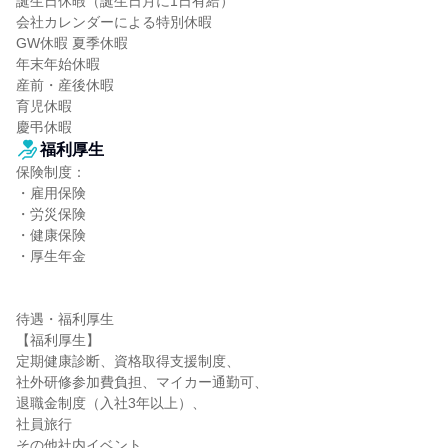
誕生日休暇（誕生日月に1日有給）

会社カレンダーによる特別休暇

GW休暇 夏季休暇

年末年始休暇

産前・産後休暇

育児休暇

慶弔休暇
福利厚生
保険制度：

・雇用保険

・労災保険

・健康保険

・厚生年金

待遇・福利厚生

【福利厚生】

定期健康診断、資格取得支援制度、

社外研修参加費負担、マイカー通勤可、

退職金制度（入社3年以上）、

社員旅行

その他社内イベント