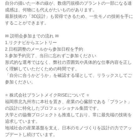
自分の描いた一本の線が、数億円規模のプラントの一部になる達
成感は、何物にも代えがたいものがあります。

最新技術の「3D設計」も習得できるため、一生モノの技術を手に
することができます。

✉ 説明会参加までの流れ ✉

1.リクナビからエントリー

2.日程調整のメールから参加日程を予約

3.参加予約完了、当日に忘れずご参加ください

形式的な選考ではなく、弊社の雰囲気や具体的な仕事内容を正し
く理解していただくための時間です。

「自分に合うかどうか」を確認する場として、リラックスしてご
参加ください。

⭐ 株式会社プラントメイクRISEについて ⭐

福岡県北九州市に本社を置き、産業の心臓部である「プラント」
の設計に特化したプロフェッショナル集団です。

大学との協働プロジェクトも推進しており、常に最先端の技術を
追求しています。

地域社会の産業基盤を支え、日本のモノづくりを設計の力でアッ
プデートし続けています。
