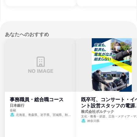
あなたへのおすすめ
事務職員・総合職コース
既卒可、コンサート・イ
ント設営スタッフの電源
日本銀行
金融
門
株式会社ボルテック
北海道、青森県、岩手県、宮城県、秋田
文化・教養・娯楽、広告・メディア・マ
県、山形県、福島県、茨城県、群馬県、埼玉
ミ、電力・ガス・水道・エネルギー
神奈川県
県、東京都、神奈川県、新潟県、富山県、石
川県、福井県、山梨県、長野県、静岡県、愛
知県、京都府、大阪府、兵庫県、鳥取県、島