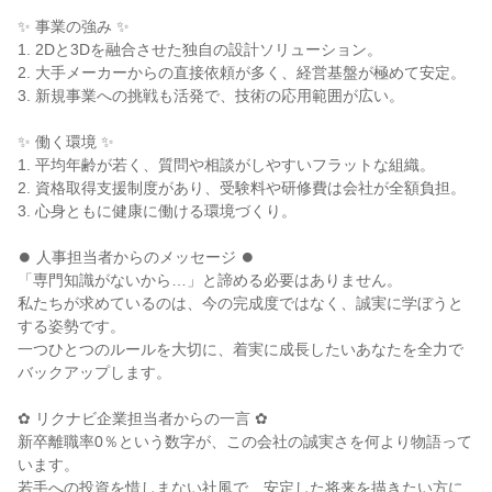
✨ 事業の強み ✨

1. 2Dと3Dを融合させた独自の設計ソリューション。

2. 大手メーカーからの直接依頼が多く、経営基盤が極めて安定。

3. 新規事業への挑戦も活発で、技術の応用範囲が広い。

✨ 働く環境 ✨

1. 平均年齢が若く、質問や相談がしやすいフラットな組織。

2. 資格取得支援制度があり、受験料や研修費は会社が全額負担。

3. 心身ともに健康に働ける環境づくり。

⏺ 人事担当者からのメッセージ ⏺

「専門知識がないから…」と諦める必要はありません。

私たちが求めているのは、今の完成度ではなく、誠実に学ぼうと
する姿勢です。

一つひとつのルールを大切に、着実に成長したいあなたを全力で
バックアップします。

✿ リクナビ企業担当者からの一言 ✿

新卒離職率0％という数字が、この会社の誠実さを何より物語って
います。

若手への投資を惜しまない社風で、安定した将来を描きたい方に