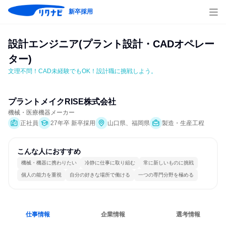
新卒採用
設計エンジニア(プラント設計・CADオペレー
ター)
文理不問！CAD未経験でもOK！設計職に挑戦しよう。
プラントメイクRISE株式会社
機械・医療機器メーカー
正社員
27年卒 新卒採用
山口県、福岡県
製造・生産工程
こんな人におすすめ
機械・機器に携わりたい
冷静に仕事に取り組む
常に新しいものに挑戦
個人の能力を重視
自分の好きな場所で働ける
一つの専門分野を極める
仕事情報
企業情報
選考情報