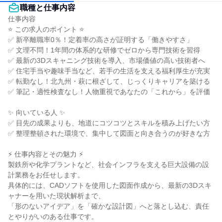
職種と仕事内容
仕事内容

⭐ この求人のポイント ⭐

✅ 新卒離職率0％！定着率の高さが証明する「働きやすさ」

✅ 文理不問！1年間の体系的な研修でゼロから専門技術を習得

✅ 最新の3Dスキャニング技術を導入、市場価値の高い技術者へ

✅ 住宅手当や趣味手当など、若手の生活を支える福利厚生が充実

✅ 転勤なし！北九州・萩に根ざして、じっくりキャリアを築ける

✅ 筆記・適性検査なし！人物重視であなたの「これから」を評価

✨ 向いている人 ✨

✅ 目先の成果よりも、地道にコツコツとスキルを積み上げたい方

✅ 整理整頓された環境で、集中して図面と向き合うのが好きな方

⚡ 仕事内容とその魅力 ⚡

製鉄所や化学プラントなど、社会インフラを支える巨大設備の設
計業務をお任せします。

具体的には、CADソフトを使用した図面作成から、最新の3Dスキ
ャナーを用いた現状解析まで、

「形のないアイデア」を「確かな設計図」へと落とし込む、責任
とやりがいのある仕事です。
