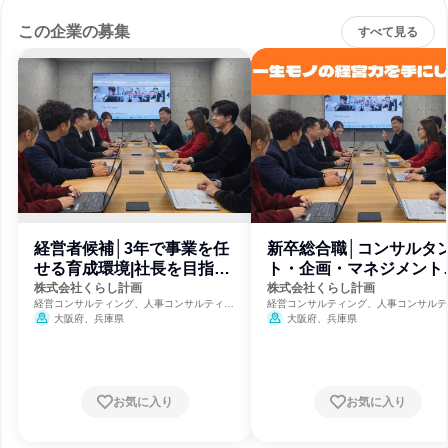
この企業の募集
すべて見る
経営者候補│3年で事業を任
新卒総合職│コンサルタ
せる育成環境|社長を目指す
ト・企画・マネジメント
人へ
月給31万
株式会社くらし計画
株式会社くらし計画
経営コンサルティング、人事コンサルティン
経営コンサルティング、人事コンサルテ
グ、福祉・独立行政法人・NGO・NPO
グ、福祉・独立行政法人・NGO・NPO
大阪府、兵庫県
大阪府、兵庫県
お気に入り
お気に入り