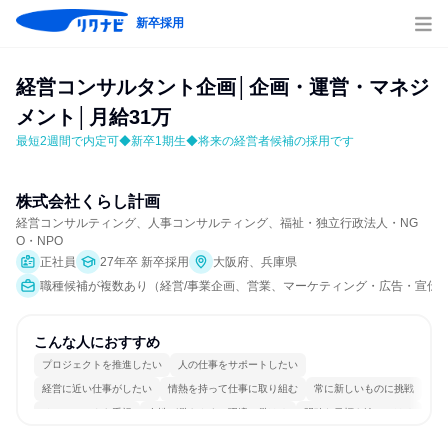
新卒採用
経営コンサルタント企画│企画・運営・マネジ
メント│月給31万
最短2週間で内定可◆新卒1期生◆将来の経営者候補の採用です
株式会社くらし計画
経営コンサルティング、人事コンサルティング、福祉・独立行政法人・NG
O・NPO
正社員
27年卒 新卒採用
大阪府、兵庫県
職種候補が複数あり（経営/事業企画、営業、マーケティング・広告・宣伝
こんな人におすすめ
プロジェクトを推進したい
人の仕事をサポートしたい
経営に近い仕事がしたい
情熱を持って仕事に取り組む
常に新しいものに挑戦
チームワークを重視
女性が働きやすい環境で働ける
明確な目標を追いかける
若手が裁量を持てる環境
人とたくさん会話する