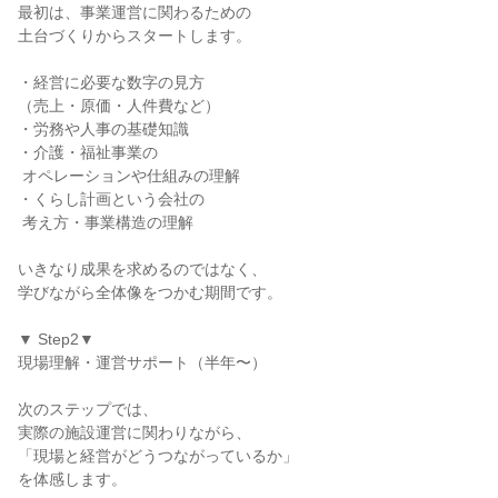
最初は、事業運営に関わるための

土台づくりからスタートします。

・経営に必要な数字の見方

（売上・原価・人件費など）

・労務や人事の基礎知識

・介護・福祉事業の

 オペレーションや仕組みの理解

・くらし計画という会社の

 考え方・事業構造の理解

いきなり成果を求めるのではなく、

学びながら全体像をつかむ期間です。

▼ Step2▼

現場理解・運営サポート（半年〜）

次のステップでは、

実際の施設運営に関わりながら、

「現場と経営がどうつながっているか」

を体感します。
