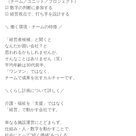
 （チーム／ユニット／プロジェクト）

☑ 数字の判断に参加する

☑ 経営視点で、打ち手を設計する

＼ 働く環境・チームの特徴 ／

「経営者候補」と聞くと

なんだか固い会社？と

思われるかもしれませんが、

そんなことはありません（笑）

平均年齢は30代前半。

「ワンマン」ではなく、

チームで成果を出すカルチャーです。

＼くらし計画について詳しく／

介護・福祉を「支援」ではなく

「経営」で動かす会社です。

単なる施設運営にとどまらず、

仕組み・人・数字を動かすことで、

社会にとって“続く価値”をつくる。
