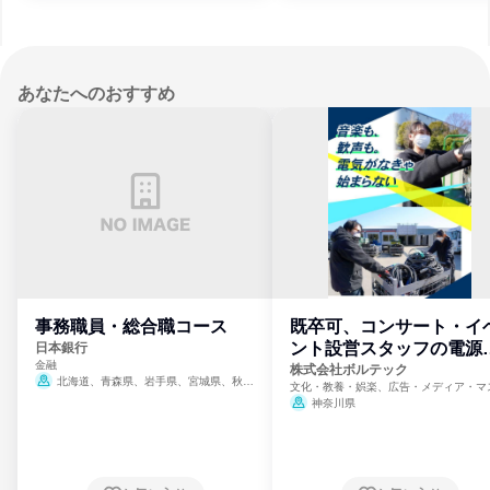
あなたへのおすすめ
事務職員・総合職コース
既卒可、コンサート・イ
ント設営スタッフの電源
日本銀行
金融
門
株式会社ボルテック
北海道、青森県、岩手県、宮城県、秋田
文化・教養・娯楽、広告・メディア・マ
県、山形県、福島県、茨城県、群馬県、埼玉
ミ、電力・ガス・水道・エネルギー
神奈川県
県、東京都、神奈川県、新潟県、富山県、石
川県、福井県、山梨県、長野県、静岡県、愛
知県、京都府、大阪府、兵庫県、鳥取県、島
根県、岡山県、広島県、山口県、徳島県、香
川県、愛媛県、高知県、福岡県、佐賀県、長