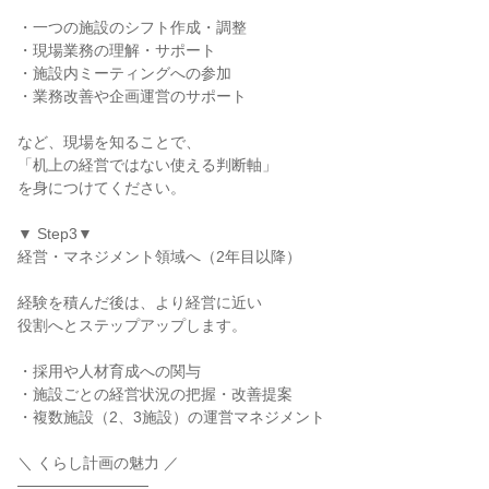
・一つの施設のシフト作成・調整

・現場業務の理解・サポート

・施設内ミーティングへの参加

・業務改善や企画運営のサポート

など、現場を知ることで、

「机上の経営ではない使える判断軸」

を身につけてください。

▼ Step3▼

経営・マネジメント領域へ（2年目以降）

経験を積んだ後は、より経営に近い

役割へとステップアップします。

・採用や人材育成への関与

・施設ごとの経営状況の把握・改善提案

・複数施設（2、3施設）の運営マネジメント

＼ くらし計画の魅力 ／

────────────
