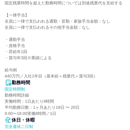
固定残業時間を超えた勤務時間については別途残業代を支給する

【一律手当】

全員に一律で支払われる通勤・皆勤・家族手当金額：なし

全員に一律で支払われるその他手当金額：なし

・通勤⼿当

・資格⼿当

・昇給年1回

・賞与年3回※業績による

給与例

440万円／⼊社1年⽬（基本給＋残業代＋賞与3回）
勤務時間
固定時間制
勤務時間詳細

実働時間：1日あたり8時間

平均勤務日数：1ヶ月あたり18日 〜 20日

9:00〜18:00実働8時間／1⽇
休日・休暇
完全週休二日制