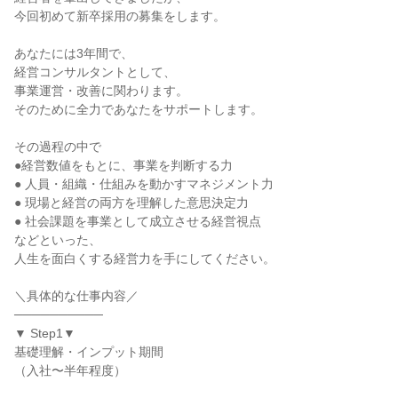
今回初めて新卒採用の募集をします。

あなたには3年間で、

経営コンサルタントとして、

事業運営・改善に関わります。

そのために全力であなたをサポートします。

その過程の中で

●経営数値をもとに、事業を判断する力

● 人員・組織・仕組みを動かすマネジメント力

● 現場と経営の両方を理解した意思決定力

● 社会課題を事業として成立させる経営視点

などといった、

人生を面白くする経営力を手にしてください。

＼具体的な仕事内容／

──────────

▼ Step1▼

基礎理解・インプット期間

（入社〜半年程度）
