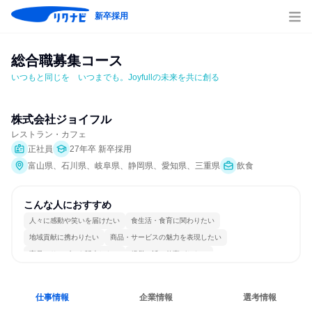
新卒採用
総合職募集コース
いつもと同じを　いつまでも。Joyfullの未来を共に創る
株式会社ジョイフル
レストラン・カフェ
正社員
27年卒 新卒採用
富山県、石川県、岐阜県、静岡県、愛知県、三重県
飲食
こんな人におすすめ
人々に感動や笑いを届けたい
食生活・食育に関わりたい
地域貢献に携わりたい
商品・サービスの魅力を表現したい
商品・サービスを販売したい
経営に近い仕事がしたい
女性が働きやすい環境で働ける
長く同じ会社に居続けられる
多様な職種の人と関われる
若手が裁量を持てる環境
仕事情報
企業情報
選考情報