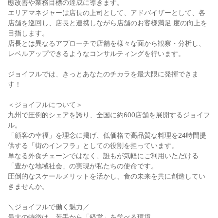
態改善や業務目標の達成に導きます。

エリアマネジャーは店長の上司として、アドバイザーとして、各
店舗を巡回し、店長と連携しながら店舗のお客様満足 度の向上を
目指します。

店長とは異なるアプローチで店舗を様々な面から観察・分析し、
レベルアップできるようなコンサルティングを行います。

ジョイフルでは、きっとあなたのチカラを最大限に発揮できま
す！

＜ジョイフルについて＞

九州で圧倒的シェアを誇り、全国に約600店舗を展開するジョイフ
ル。

「顧客の幸福」を理念に掲げ、低価格で高品質な料理を24時間提
供する「街のインフラ」としての役割を担っています。

単なる外食チェーンではなく、誰もが気軽にご利用いただける
「豊かな地域社会」の実現が私たちの使命です。

圧倒的なスケールメリットを活かし、食の未来を共に創造してい
きませんか。

＼ジョイフルで働く魅力／

最大の特徴は、若手から「経営」を学べる環境。
