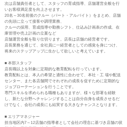
次は店舗責任者として、スタッフの育成指導、店舗運営全般を行
いお客様満足度を向上させます。

20名～30名前後のクルー（パート・アルバイト）をまとめ、店舗
の先頭に立って接客や調理業務、

クルーの採用、育成指導や勤務シフト、仕込み計画表の作成、在
庫管理や売上計画の立案など

店舗運営全般を取り仕切ります。店長は店舗の経営者です。

店長業務を通じて、全社員に一経営者としての感覚を身につけ、
将来のステップアップに生かして欲しいと考えています。

■ 本部スタッフ

店長職以上を対象に定期的な教育配転を行っています。

教育配転とは、本人の希望と適性に合わせて、本社・工 場や配送
センター、また各店舗間でそれぞれの成長を促すために定期的な
ジョブローテーションを行うことです。

専門スキルを求められる職種もありますが、様々な部署を経験
し、新たな分野へチャレンジすることは自分自身を成長させるだ
けでなく、会社の成長にも結実する大きなチャンスとなります。

■ エリアマネジャー

担当地区内7～12店舗の指導者として会社の理念に基づき店舗の状