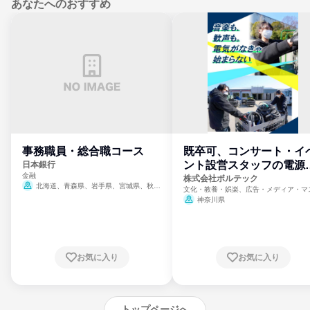
あなたへのおすすめ
事務職員・総合職コース
既卒可、コンサート・イ
ント設営スタッフの電源
日本銀行
金融
門
株式会社ボルテック
北海道、青森県、岩手県、宮城県、秋田
文化・教養・娯楽、広告・メディア・マ
県、山形県、福島県、茨城県、群馬県、埼玉
ミ、電力・ガス・水道・エネルギー
神奈川県
県、東京都、神奈川県、新潟県、富山県、石
川県、福井県、山梨県、長野県、静岡県、愛
知県、京都府、大阪府、兵庫県、鳥取県、島
根県、岡山県、広島県、山口県、徳島県、香
川県、愛媛県、高知県、福岡県、佐賀県、長
お気に入り
お気に入り
崎県、熊本県、大分県、宮崎県、鹿児島県、
沖縄県
トップページへ