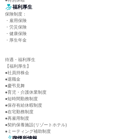
●特別休暇
福利厚生
保険制度：

・雇用保険

・労災保険

・健康保険

・厚生年金

待遇・福利厚生

【福利厚生】

●社員持株会

●退職金

●慶弔見舞

●育児・介護休業制度

●短時間勤務制度

●保存有給休暇制度

●在宅勤務制度

●再雇用制度

●契約保養施設(リゾートホテル)

●ミーティング補助制度
喫煙所情報