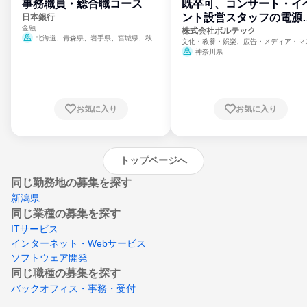
事務職員・総合職コース
既卒可、コンサート・イ
ント設営スタッフの電源
日本銀行
金融
門
株式会社ボルテック
北海道、青森県、岩手県、宮城県、秋田
文化・教養・娯楽、広告・メディア・マ
県、山形県、福島県、茨城県、群馬県、埼玉
ミ、電力・ガス・水道・エネルギー
神奈川県
県、東京都、神奈川県、新潟県、富山県、石
川県、福井県、山梨県、長野県、静岡県、愛
知県、京都府、大阪府、兵庫県、鳥取県、島
根県、岡山県、広島県、山口県、徳島県、香
川県、愛媛県、高知県、福岡県、佐賀県、長
お気に入り
お気に入り
崎県、熊本県、大分県、宮崎県、鹿児島県、
沖縄県
トップページへ
同じ勤務地の募集を探す
新潟県
同じ業種の募集を探す
ITサービス
インターネット・Webサービス
ソフトウェア開発
同じ職種の募集を探す
バックオフィス・事務・受付