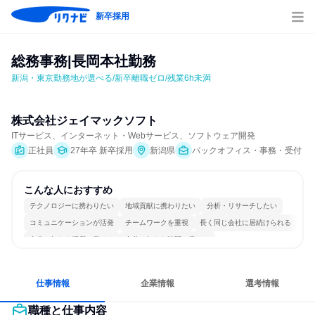
新卒採用
総務事務|長岡本社勤務
新潟・東京勤務地が選べる/新卒離職ゼロ/残業6h未満
株式会社ジェイマックソフト
ITサービス、インターネット・Webサービス、ソフトウェア開発
正社員
27年卒 新卒採用
新潟県
バックオフィス・事務・受付
こんな人におすすめ
テクノロジーに携わりたい
地域貢献に携わりたい
分析・リサーチしたい
コミュニケーションが活発
チームワークを重視
長く同じ会社に居続けられる
自分の好きな場所で働ける
自分の好きな時間で働ける
多様な職種の人と関われる
人とたくさん会話する
仕事情報
企業情報
選考情報
職種と仕事内容