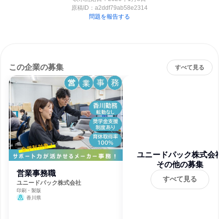
原稿ID：
a2ddf79ab58e2314
問題を報告する
この企業の募集
すべて見る
ユニードパック株式会
その他の募集
営業事務職
すべて見る
ユニードパック株式会社
印刷・製版
香川県