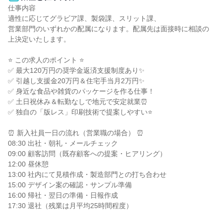
仕事内容

適性に応じてグラビア課、製袋課、スリット課、

営業部門のいずれかの配属になります。配属先は面接時に相談の
上決定いたします。

⭐ この求人のポイント ⭐

✅ 最大120万円の奨学金返済支援制度あり✨

✅ 引越し支援金20万円＆住宅手当月2万円✨

✅ 身近な食品や雑貨のパッケージを作る仕事！

✅ 土日祝休み＆転勤なしで地元で安定就業⏰

✅ 独自の「版レス」印刷技術で提案しやすい⭐

⏰ 新入社員一日の流れ（営業職の場合） ⏰

08:30 出社・朝礼・メールチェック

09:00 顧客訪問（既存顧客への提案・ヒアリング）

12:00 昼休憩

13:00 社内にて見積作成・製造部門との打ち合わせ

15:00 デザイン案の確認・サンプル準備

16:00 帰社・翌日の準備・日報作成

17:30 退社（残業は月平均25時間程度）
