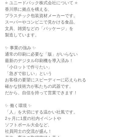
⭐ ユニードパック株式会社について ⭐

香川県に拠点を構える、

プラスチック包装資材メーカーです。

スーパーやコンビニで見かける食品、

文具、雑貨などの「パッケージ」を

製造しています。

✨ 事業の強み ✨

通常の印刷に必要な「版」がいらない

最新のデジタル印刷機を導入済み！

「小ロットで作りたい」

「急ぎで欲しい」という

お客様の要望にスピーディーに応えられる

確かな技術力が私たちの武器です。

だから、自信を持って営業できます！

✨ 働く環境 ✨

「人」を大切にする温かい社風です。

2ヶ月に1度の社内イベントや

ソフトボール大会など、

社員同士の交流が盛ん！
