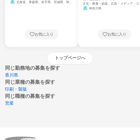
北海道、青森県、岩手県、宮城県、秋田
文化・教養・娯楽、広告・メディア・マ
県、山形県、福島県、茨城県、群馬県、埼玉
ミ、電力・ガス・水道・エネルギー
神奈川県
県、東京都、神奈川県、新潟県、富山県、石
川県、福井県、山梨県、長野県、静岡県、愛
知県、京都府、大阪府、兵庫県、鳥取県、島
根県、岡山県、広島県、山口県、徳島県、香
川県、愛媛県、高知県、福岡県、佐賀県、長
お気に入り
お気に入り
崎県、熊本県、大分県、宮崎県、鹿児島県、
沖縄県
トップページへ
同じ勤務地の募集を探す
香川県
同じ業種の募集を探す
印刷・製版
同じ職種の募集を探す
営業