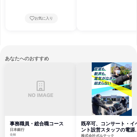
お気に入り
あなたへのおすすめ
事務職員・総合職コース
既卒可、コンサート・イ
ント設営スタッフの電源
日本銀行
金融
門
株式会社ボルテック