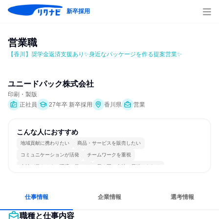
新卒採用
営業職
【香川】奨学金返済支援あり✨身近なパッケージを作る提案営業✨
ユニードパック株式会社
印刷・製版
正社員
27年卒 新卒採用
香川県
営業
こんな人におすすめ
地域貢献に携わりたい
商品・サービスを販売したい
コミュニケーションが活発
チームワークを重視
女性が働きやすい環境で働ける
長く同じ会社に居続けられる
多様な職種の人と関われる
人とたくさん会話する
仕事情報
企業情報
選考情報
職種と仕事内容