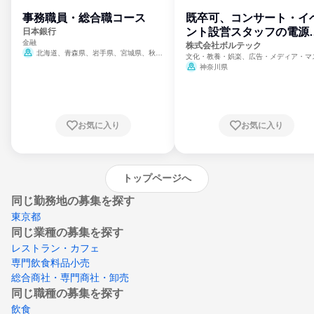
事務職員・総合職コース
既卒可、コンサート・イ
ント設営スタッフの電源
日本銀行
金融
門
株式会社ボルテック
北海道、青森県、岩手県、宮城県、秋田
文化・教養・娯楽、広告・メディア・マ
県、山形県、福島県、茨城県、群馬県、埼玉
ミ、電力・ガス・水道・エネルギー
神奈川県
県、東京都、神奈川県、新潟県、富山県、石
川県、福井県、山梨県、長野県、静岡県、愛
知県、京都府、大阪府、兵庫県、鳥取県、島
根県、岡山県、広島県、山口県、徳島県、香
川県、愛媛県、高知県、福岡県、佐賀県、長
お気に入り
お気に入り
崎県、熊本県、大分県、宮崎県、鹿児島県、
沖縄県
トップページへ
同じ勤務地の募集を探す
東京都
同じ業種の募集を探す
レストラン・カフェ
専門飲食料品小売
総合商社・専門商社・卸売
同じ職種の募集を探す
飲食