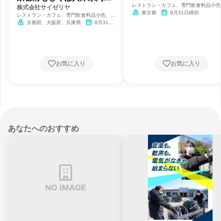
レストラン・カフェ、専門飲食料品小売
舗配属)
株式会社サイゼリヤ
合商社・専門商社・卸売
東京都
8月31日締切
レストラン・カフェ、専門飲食料品小売、総
合商社・専門商社・卸売
京都府、大阪府、兵庫県
8月31日
締切
お気に入り
お気に入り
あなたへのおすすめ