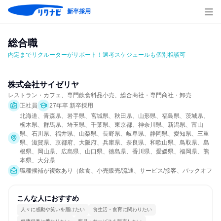
新卒採用
総合職
内定までリクルーターがサポート！選考スケジュールも個別相談可
株式会社サイゼリヤ
レストラン・カフェ、専門飲食料品小売、総合商社・専門商社・卸売
正社員
27年卒 新卒採用
北海道、青森県、岩手県、宮城県、秋田県、山形県、福島県、茨城県、
栃木県、群馬県、埼玉県、千葉県、東京都、神奈川県、新潟県、富山
県、石川県、福井県、山梨県、長野県、岐阜県、静岡県、愛知県、三重
県、滋賀県、京都府、大阪府、兵庫県、奈良県、和歌山県、鳥取県、島
根県、岡山県、広島県、山口県、徳島県、香川県、愛媛県、福岡県、熊
本県、大分県
職種候補が複数あり（飲食、小売販売/流通、サービス/接客、バックオフィ
こんな人におすすめ
人々に感動や笑いを届けたい
食生活・食育に関わりたい