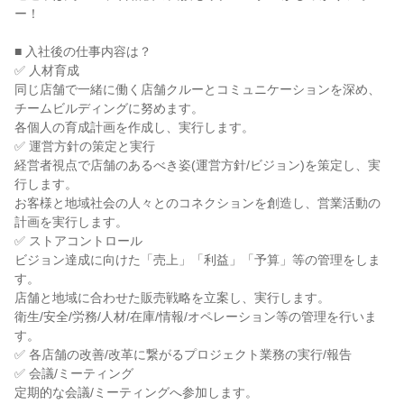
ー！

■ 入社後の仕事内容は？

✅ 人材育成

同じ店舗で一緒に働く店舗クルーとコミュニケーションを深め、
チームビルディングに努めます。

各個人の育成計画を作成し、実行します。

✅ 運営方針の策定と実行

経営者視点で店舗のあるべき姿(運営方針/ビジョン)を策定し、実
行します。

お客様と地域社会の人々とのコネクションを創造し、営業活動の
計画を実行します。

✅ ストアコントロール

ビジョン達成に向けた「売上」「利益」「予算」等の管理をしま
す。

店舗と地域に合わせた販売戦略を立案し、実行します。

衛生/安全/労務/人材/在庫/情報/オペレーション等の管理を行いま
す。

✅ 各店舗の改善/改革に繋がるプロジェクト業務の実行/報告

✅ 会議/ミーティング

定期的な会議/ミーティングへ参加します。
