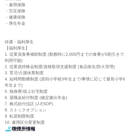
・雇用保険

・労災保険

・健康保険

・厚生年金

待遇・福利厚生

【福利厚生】

1. 従業員食事補助制度 (勤務時に2,000円までの食事が5割引きで
利用可能)

2. 従業員持株会制度/資格取得支援制度 (食品衛生/防火管理)

3. 育児/介護休業制度

4. 短時間勤務制度 (原則小学校3年生まで/事情に応じて最長小学6
年生まで)

5. 独身寮/借上社宅制度

6. 退職金給付制度 (確定拠出年金)

7. 株式給付信託 (J-ESOP)

8. ストックオプション

9. 転居制限制度

10. 雇用区分変更制度
喫煙所情報