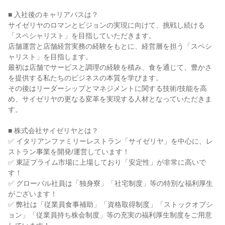
■ 入社後のキャリアパスは？

サイゼリヤのロマンとビジョンの実現に向けて、挑戦し続ける
「スペシャリスト」を目指していただきます。

店舗運営と店舗経営実務の経験をもとに、経営層を担う「スペシ
ャリスト」を目指します。

最初は店舗でサービスと調理の経験を積み、食を通じて、豊かさ
を提供する私たちのビジネスの本質を学びます。

その後はリーダーシップとマネジメントに関する技術/技能を高
め、サイゼリヤの更なる変革を実現する人材となっていただきま
す。

■ 株式会社サイゼリヤとは？

✅ イタリアンファミリーレストラン「サイゼリヤ」を中心に、レ
ストラン事業を開発/運営しています！

✅ 東証プライム市場に上場しており「安定性」が非常に高いで
す！

✅ グローバル社員は「独身寮」「社宅制度」等の特別な福利厚生
がございます！

✅ 弊社は「従業員食事補助」「資格取得制度」「ストックオプシ
ョン」「従業員持ち株会制度」等の充実の福利厚生制度をご用意