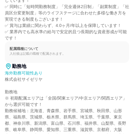
しています！

✅ 同時に「短時間勤務制度」「完全週休2日制」「副業制度」「社
員区分変更制度」等のライフステージに合わせた多様な働き方を
実現できる制度もございます！

✅ 賞与は業績に関わらず、4.0ヶ月/年以上を保障しています！

✅ 業界内でも高水準の給与で安定的且つ長期的な資産形成が可能
です！
配属職種について
入社後は記載の職種で配属されます。
勤務地
海外勤務可能性あり
株式会社サイゼリヤ

勤務地

※ 初期配属エリアは「全国/関東エリア/中京エリア/関西エリア」
から選択可能です！

勤務候補地：北海道、青森県、岩手県、宮城県、秋田県、山形
県、福島県、茨城県、栃木県、群馬県、埼玉県、千葉県、東京
都、神奈川県、新潟県、富山県、石川県、福井県、山梨県、長野
県、岐阜県、静岡県、愛知県、三重県、滋賀県、京都府、大阪