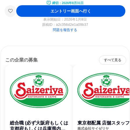
締切：2026年8月31日
エントリー画面へ行く
表示開始日：2026年1月8日
原稿ID：
a2c356d2e1a09b37
問題を報告する
この企業の募集
すべて見る
総合職 (必ず大阪府もしくは
東京都配属 店舗スタッフ
京都府もしくは兵庫県内店
株式会社サイゼリヤ