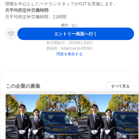
月平均所定外労働時間
締切：なし
エントリー画面へ行く
表示開始日：2026年1月8日
原稿ID：
9da61ae1ecff19bc
問題を報告する
この企業の募集
すべて見る