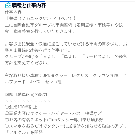
職種と仕事内容
仕事内容

【整備（メカニック/ボディリペア）】

主に国際自動車グループの車両整備（定期点検・車検等）や鈑
金・塗装整備を行っていただきます。

お客さまに安全・快適に過ごしていただける車両の質を保ち、お
客さま目線の改善を行う仕事です。

グループが掲げる「人よし」「車よし」「サービスよし」の経営
方針を支えてください。

主な取り扱い車種：JPNタクシー、レクサス、クラウン各種、ア
ルファード、Jバス、セレガ他

国際自動車(km)の魅力

～～～～～～～～～～～

◎創業100年以上

◎事業内容はタクシー・ハイヤー・バス・整備など

◎都内の有名スポットにkmタクシー専用乗り場多数

◎スマホを振るだけでタクシーに居場所を知らせる独自のアプリ
「フルクル」を開発
