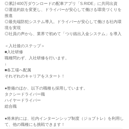
◎累計400万ダウンロードの配車アプリ「S.RIDE」に共同出資

◎運送約款を変更し、ドライバーが安心して働ける環境づくりを
推進

◎最先端防犯システム導入。ドライバーが安心して働ける社内環
境を実現

◎社員の声から、業界で初めて「つり銭出入金システム」を導入

＜入社後のステップ＞

■入社研修

職種問わず、入社研修を行います。

↓

■各工場へ配属

それぞれのキャリアをスタート！

●整備のほか、以下の職種も採用しています。

タクシードライバー職

ハイヤードライバー

総合職

●将来的には、社内インターンシップ制度（ジョブトレ）を利用し
て、他の職種にも挑戦できます！