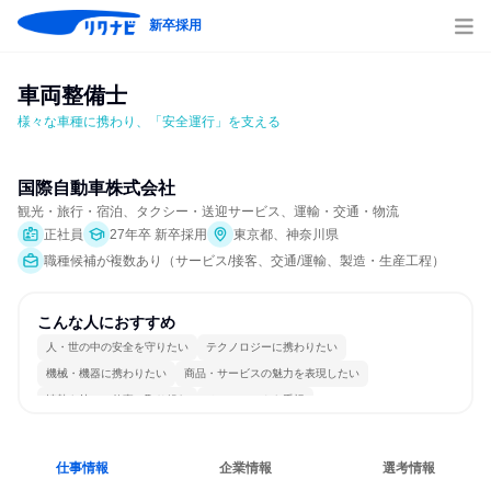
新卒採用
車両整備士
様々な車種に携わり、「安全運行」を支える
国際自動車株式会社
観光・旅行・宿泊、タクシー・送迎サービス、運輸・交通・物流
正社員
27年卒 新卒採用
東京都、神奈川県
職種候補が複数あり（サービス/接客、交通/運輸、製造・生産工程）
こんな人におすすめ
人・世の中の安全を守りたい
テクノロジーに携わりたい
機械・機器に携わりたい
商品・サービスの魅力を表現したい
情熱を持って仕事に取り組む
チームワークを重視
長く同じ会社に居続けられる
一つの専門分野を極める
仕事情報
企業情報
選考情報