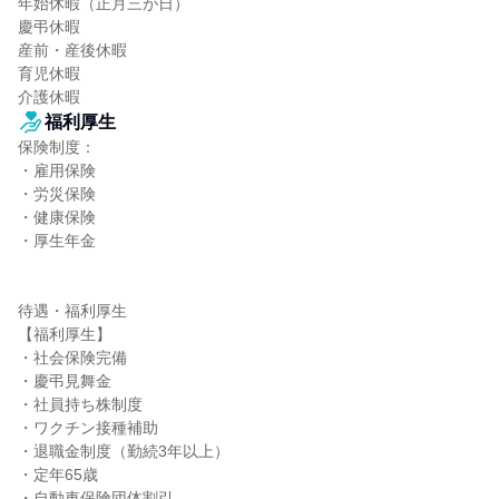
年始休暇（正月三が日）

慶弔休暇

産前・産後休暇

育児休暇

介護休暇
福利厚生
保険制度：

・雇用保険

・労災保険

・健康保険

・厚生年金

待遇・福利厚生

【福利厚生】

・社会保険完備

・慶弔見舞金

・社員持ち株制度

・ワクチン接種補助

・退職金制度（勤続3年以上）

・定年65歳

・自動車保険団体割引
