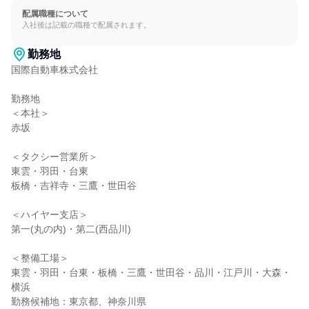
配属職種について
入社後は記載の職種で配属されます。
勤務地
国際自動車株式会社

勤務地

＜本社＞

赤坂

＜タクシー営業所＞

東雲・羽田・台東

板橋・吉祥寺・三鷹・世田谷

＜ハイヤー支店＞

第一(丸の内)・第二(西品川)

＜整備工場＞

東雲・羽田・台東・板橋・三鷹・世田谷・品川・江戸川・大森・
横浜

勤務候補地：東京都、神奈川県