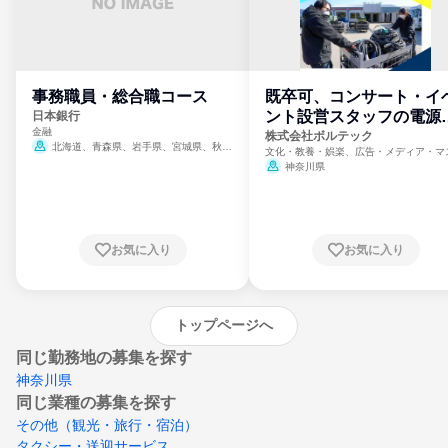
事務職員・総合職コース
既卒可、コンサート・イ
ント設営スタッフの電源
日本銀行
金融
門
株式会社ボルテック
北海道、青森県、岩手県、宮城県、秋田
文化・教養・娯楽、広告・メディア・マ
県、山形県、福島県、茨城県、群馬県、埼玉
ミ、電力・ガス・水道・エネルギー
神奈川県
県、東京都、神奈川県、新潟県、富山県、石
川県、福井県、山梨県、長野県、静岡県、愛
知県、京都府、大阪府、兵庫県、鳥取県、島
根県、岡山県、広島県、山口県、徳島県、香
川県、愛媛県、高知県、福岡県、佐賀県、長
お気に入り
お気に入り
崎県、熊本県、大分県、宮崎県、鹿児島県、
沖縄県
トップページへ
同じ勤務地の募集を探す
神奈川県
同じ業種の募集を探す
その他（観光・旅行・宿泊）
タクシー・送迎サービス