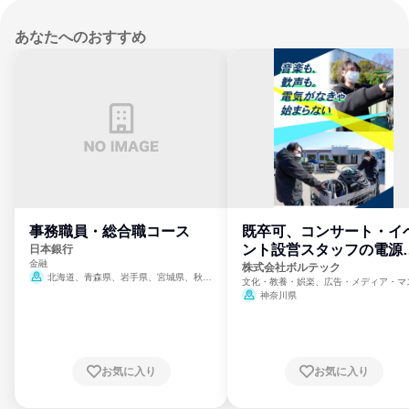
あなたへのおすすめ
事務職員・総合職コース
既卒可、コンサート・イ
ント設営スタッフの電源
日本銀行
金融
門
株式会社ボルテック
北海道、青森県、岩手県、宮城県、秋田
文化・教養・娯楽、広告・メディア・マ
県、山形県、福島県、茨城県、群馬県、埼玉
ミ、電力・ガス・水道・エネルギー
神奈川県
県、東京都、神奈川県、新潟県、富山県、石
川県、福井県、山梨県、長野県、静岡県、愛
知県、京都府、大阪府、兵庫県、鳥取県、島
根県、岡山県、広島県、山口県、徳島県、香
川県、愛媛県、高知県、福岡県、佐賀県、長
お気に入り
お気に入り
崎県、熊本県、大分県、宮崎県、鹿児島県、
沖縄県