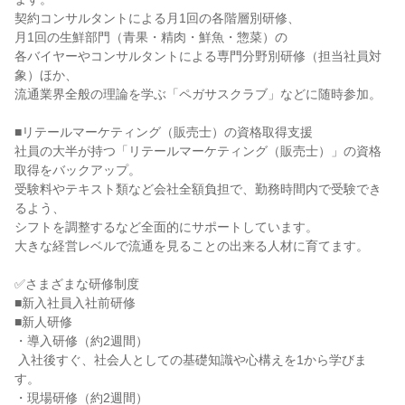
契約コンサルタントによる月1回の各階層別研修、

月1回の生鮮部門（青果・精肉・鮮魚・惣菜）の

各バイヤーやコンサルタントによる専門分野別研修（担当社員対
象）ほか、

流通業界全般の理論を学ぶ「ペガサスクラブ」などに随時参加。

■リテールマーケティング（販売士）の資格取得支援

社員の大半が持つ「リテールマーケティング（販売士）」の資格
取得をバックアップ。

受験料やテキスト類など会社全額負担で、勤務時間内で受験でき
るよう、

シフトを調整するなど全面的にサポートしています。

大きな経営レベルで流通を見ることの出来る人材に育てます。

✅さまざまな研修制度

■新入社員入社前研修

■新人研修

・導入研修（約2週間）

 入社後すぐ、社会人としての基礎知識や心構えを1から学びま
す。

・現場研修（約2週間）
