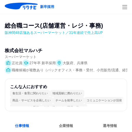
新卒採用
総合職コース(店舗運営・レジ・事務)
阪神間48店舗あるスーパーマーケット／31年連続で売上高UP
株式会社マルハチ
スーパーマーケット
正社員
27年卒 新卒採用
大阪府、兵庫県
職種候補が複数あり（バックオフィス・事務・受付、小売販売/流通、経営/
こんな人におすすめ
食生活・食育に関わりたい
地域貢献に携わりたい
商品・サービスを企画したい
チームを統率したい
コミュニケーションが活発
チームワークを重視
女性が働きやすい環境で働ける
長く同じ会社に居続けられる
若手が裁量を持てる環境
人とたくさん会話する
仕事情報
企業情報
選考情報