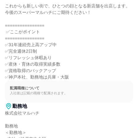
これからも新しい街で、ひとつの顔となる新店舗を出店します。

今後のスーパーマルハチにご期待ください！

================

 ✅ここがポイント

================

✅31年連続売上高アップ中

✅完全週休2日制

✅リフレッシュ休暇あり

✅産休・育休の取得実績多数

✅資格取得のバックアップ

✅神戸本社、勤務地は兵庫・大阪
配属職種について
入社後は記載の職種で配属されます。
勤務地
株式会社マルハチ

勤務地

＜勤務地＞
