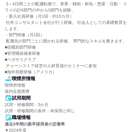
 3～4日間ごとの配属転換で、青果・精肉・鮮魚・惣菜・日配・ ド
ライの計6部門の中から5部門を経験。

・新入社員研修（月1回・約10カ月）

 社外コンサルタント会社が行う研修。 社会人としての基礎教育を
します。

・部門研修（月1回）

 配属先の部門ごとに開かれる研修。 専門的なスキルを磨きます。

■役職別部門研修

■管理職候補者研修

■ペガサスクラブ

 チェーンストア経営や人材育成のセミナーに参加

■海外視察研修（アメリカ）
喫煙所情報
喫煙所情報

屋内全面禁煙
試用期間
試用・研修期間：3か月

職場情報
過去3年間の新卒採用者の定着率
▼2024年度
