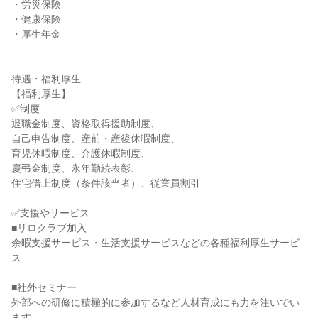
・労災保険

・健康保険

・厚生年金

待遇・福利厚生

【福利厚生】

✅制度

退職金制度、資格取得援助制度、

自己申告制度、産前・産後休暇制度、

育児休暇制度、介護休暇制度、

慶弔金制度、永年勤続表彰、

住宅借上制度（条件該当者）、従業員割引

✅支援やサービス

■リロクラブ加入

余暇支援サービス・生活支援サービスなどの各種福利厚生サービ
ス

■社外セミナー

外部への研修に積極的に参加するなど人材育成にも力を注いでい
ます。
