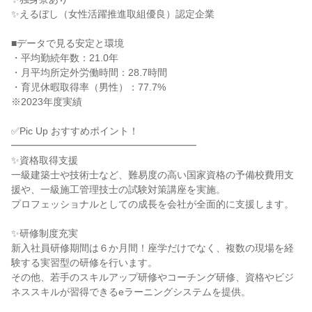
✨えるぼし（女性活躍推進取組優良）認定企業

■データで見る安定と環境

・平均勤続年数：21.0年

・月平均所定外労働時間：28.7時間

・育児休暇取得率（男性）：77.7%

※2023年度実績

✅Pic Up おすすめポイント！

━━━━━━━━━━━━━━━━━━━

✨資格取得支援

一級建築士や技術士など、難易度の高い国家資格の予備校費用支
援や、一級施工管理技士の試験対策講座を実施。

プロフェッショナルとしての成長を会社が全面的に支援します。

✨研修制度充実

新入社員研修期間は６か月間！座学だけでなく、複数の現場を経
験する実習型の研修を行います。

その他、若手のスキルアップ研修やコーチング研修、資格やビジ
ネススキルが習得できるeラーニングシステムを提供。
