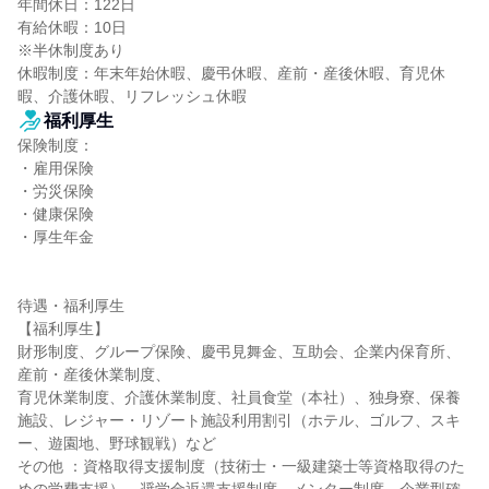
年間休日：122日

有給休暇：10日

※半休制度あり

休暇制度：年末年始休暇、慶弔休暇、産前・産後休暇、育児休
暇、介護休暇、リフレッシュ休暇
福利厚生
保険制度：

・雇用保険

・労災保険

・健康保険

・厚生年金

待遇・福利厚生

【福利厚生】

財形制度、グループ保険、慶弔見舞金、互助会、企業内保育所、
産前・産後休業制度、

育児休業制度、介護休業制度、社員食堂（本社）、独身寮、保養
施設、レジャー・リゾート施設利用割引（ホテル、ゴルフ、スキ
ー、遊園地、野球観戦）など

その他 ：資格取得支援制度（技術士・一級建築士等資格取得のた