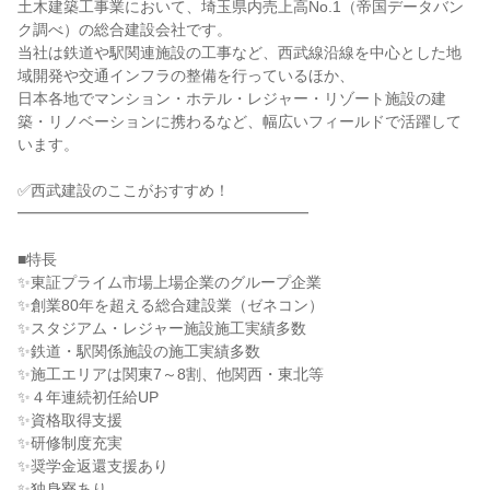
土木建築工事業において、埼玉県内売上高No.1（帝国データバン
ク調べ）の総合建設会社です。

当社は鉄道や駅関連施設の工事など、西武線沿線を中心とした地
域開発や交通インフラの整備を行っているほか、

日本各地でマンション・ホテル・レジャー・リゾート施設の建
築・リノベーションに携わるなど、幅広いフィールドで活躍して
います。

✅西武建設のここがおすすめ！

━━━━━━━━━━━━━━━━━━━

■特長

✨東証プライム市場上場企業のグループ企業

✨創業80年を超える総合建設業（ゼネコン）

✨スタジアム・レジャー施設施工実績多数

✨鉄道・駅関係施設の施工実績多数

✨施工エリアは関東7～8割、他関西・東北等

✨４年連続初任給UP

✨資格取得支援

✨研修制度充実

✨奨学金返還支援あり

✨独身寮あり
