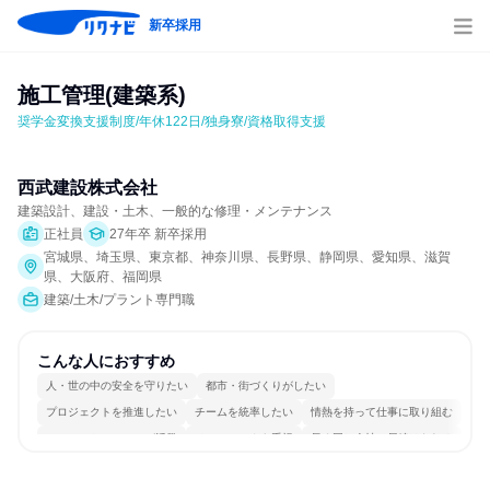
新卒採用
施工管理(建築系)
奨学金変換支援制度/年休122日/独身寮/資格取得支援
西武建設株式会社
建築設計、建設・土木、一般的な修理・メンテナンス
正社員
27年卒 新卒採用
宮城県、埼玉県、東京都、神奈川県、長野県、静岡県、愛知県、滋賀
県、大阪府、福岡県
建築/土木/プラント専門職
こんな人におすすめ
人・世の中の安全を守りたい
都市・街づくりがしたい
プロジェクトを推進したい
チームを統率したい
情熱を持って仕事に取り組む
コミュニケーションが活発
チームワークを重視
長く同じ会社に居続けられる
人とたくさん会話する