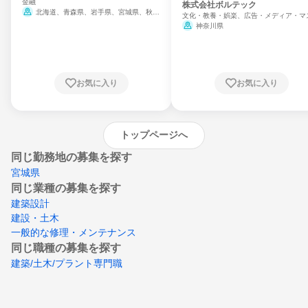
金融
門
株式会社ボルテック
北海道、青森県、岩手県、宮城県、秋田
文化・教養・娯楽、広告・メディア・マ
県、山形県、福島県、茨城県、群馬県、埼玉
ミ、電力・ガス・水道・エネルギー
神奈川県
県、東京都、神奈川県、新潟県、富山県、石
川県、福井県、山梨県、長野県、静岡県、愛
知県、京都府、大阪府、兵庫県、鳥取県、島
根県、岡山県、広島県、山口県、徳島県、香
川県、愛媛県、高知県、福岡県、佐賀県、長
お気に入り
お気に入り
崎県、熊本県、大分県、宮崎県、鹿児島県、
沖縄県
トップページへ
同じ勤務地の募集を探す
宮城県
同じ業種の募集を探す
建築設計
建設・土木
一般的な修理・メンテナンス
同じ職種の募集を探す
建築/土木/プラント専門職