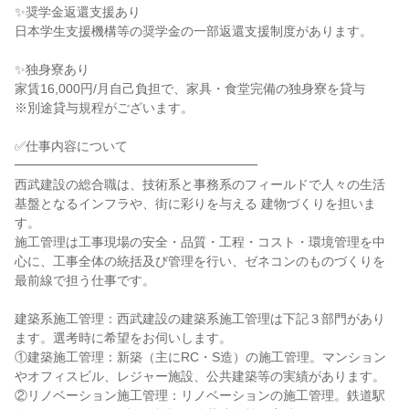
✨奨学金返還支援あり

日本学生支援機構等の奨学金の一部返還支援制度があります。

✨独身寮あり

家賃16,000円/月自己負担で、家具・食堂完備の独身寮を貸与

※別途貸与規程がございます。

✅仕事内容について

━━━━━━━━━━━━━━━━━━━

西武建設の総合職は、技術系と事務系のフィールドで人々の生活
基盤となるインフラや、街に彩りを与える 建物づくりを担いま
す。

施工管理は工事現場の安全・品質・工程・コスト・環境管理を中
心に、工事全体の統括及び管理を行い、ゼネコンのものづくりを
最前線で担う仕事です。

建築系施工管理：西武建設の建築系施工管理は下記３部門があり
ます。選考時に希望をお伺いします。

①建築施工管理：新築（主にRC・S造）の施工管理。マンション
やオフィスビル、レジャー施設、公共建築等の実績があります。

②リノベーション施工管理：リノベーションの施工管理。鉄道駅