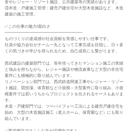
舎やレジャー・リゾート施設、公共建築等の実績があります。

③木造・戸建施工管理：建売戸建住宅や大型木造施設など、木造
建築の施工管理。

✅この仕事の魅力/面白さ

━━━━━━━━━━━━━━━━━━━

ものづくりの達成感や社会貢献を実感しやすい仕事です。

社員や協力会社がチーム一丸となって工事完成を目指し、日々多
くの気づきや学びを得られるため、自己成長にも繋がります。

西武建設の建築部門では、長年培ってきたマンション施工の実績
と強みを持ちながら、レジャー施設や物流倉庫など大型の非住宅
案件にも積極的に取り組んでいます。

リノベーション部門では、西武鉄道関連工事やレジャー・リゾー
ト施設、競技場、体育館など小規模～大型案件に取り組み、小規
模案件では若いうちからプロジェクトを任されるケースもありま
す。

木造・戸建部門では、ツーバイフォー工法による建売戸建住宅を
始め、大型の木造施設施工（老人ホーム、保育園など）にも取り
組んでいます。

✅西武建設ではこんな方が活躍中です！
