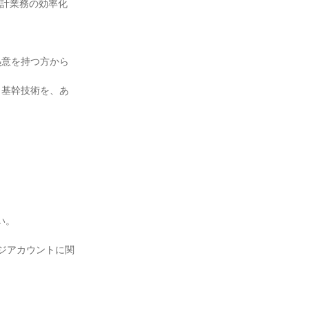
設計業務の効率化
熱意を持つ方から
う基幹技術を、あ
。

ージアカウントに関