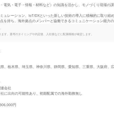
械・電気・電子・情報・材料など）の知識を活かし、モノづくり現場の
ミュレーション、IoT/DXといった新しい技術の導入に積極的に取り組め
視点を持ち、海外拠点のメンバーと協働できるコミュニケーション能力
て
ります。選考のタイミングや内定後、入社後などに配属職種が確定します。


城県、栃木県、埼玉県、神奈川県、静岡県、愛知県、三重県、大阪府、


連会社

会社に出向の可能性あり、初期配属での海外勤務無し
06,000円