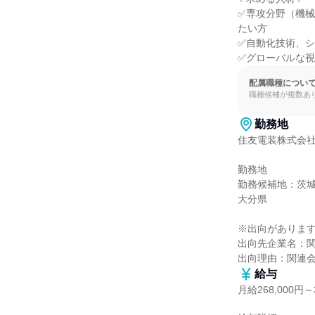
✅専攻分野（機
たい方

✅自動化技術、シ
✅グローバルな
配属職種につい
職種候補が複数あ
勤務地
住友電装株式会社
勤務地

勤務候補地：茨
大分県

※出向があります
出向先企業名：関
出向理由：関連
給与
月給268,000円～3