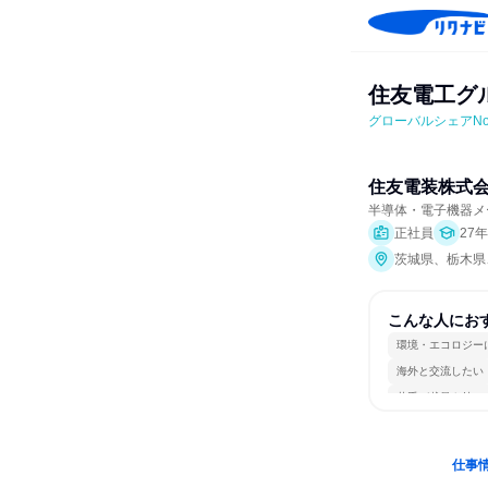
住友電工グ
グローバルシェアN
住友電装株式
半導体・電子機器メ
正社員
27
茨城県、栃木県
こんな人にお
環境・エコロジー
海外と交流したい
若手が裁量を持て
仕事