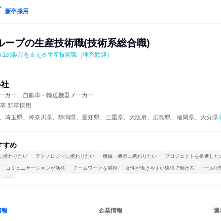
新卒採用
ループの生産技術職(技術系総合職)
o.1の製品を支える生産技術職（理系歓迎）
会社
ーカー、自動車・輸送機器メーカー
年卒 新卒採用
、埼玉県、神奈川県、静岡県、愛知県、三重県、大阪府、広島県、福岡県、大分県
すすめ
に携わりたい
テクノロジーに携わりたい
機械・機器に携わりたい
プロジェクトを推進した
コミュニケーションが活発
チームワークを重視
女性が働きやすい環境で働ける
一つの
る環境
情報
企業情報
選