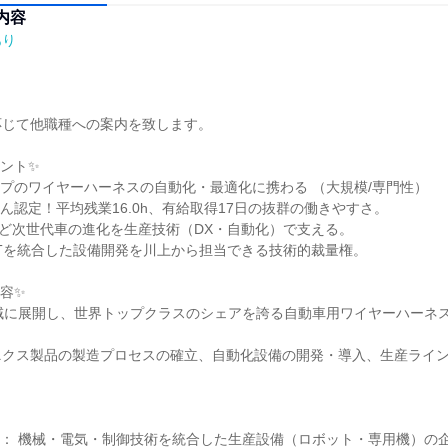
内容
あり
じて他職種への案内を致します。

ント✨

プのワイヤーハーネスの自動化・最適化に携わる （大規模/専門性）

ん認定！平均残業16.0h、有給取得17日の抜群の働きやすさ。

転など次世代車の進化を生産技術（DX・自動化）で支える。

ITを統合した設備開発を川上から担当できる技術的裁量権。

容✨

域に展開し、世界トップクラスのシェアを誇る自動車用ワイヤーハーネ
ニクス製品の製造プロセスの確立、自動化設備の開発・導入、生産ライ


： 機械・電気・制御技術を統合した生産設備（ロボット・専用機）の