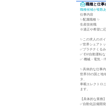
職種と仕事
職種候補が複数
仕事内容

✨配属職種 ✨

生産技術職

※適正や希望に応
✨この求人のポイ
✅世界シェアトッ
✅プラチナくるみ
✅ EV/自動運
✅ 機械・電気・
✨具体的な仕事内
世界33の国と地
タ、

車載エレクトロ
ます。

【具体的な業務】
✅自動化設備開発