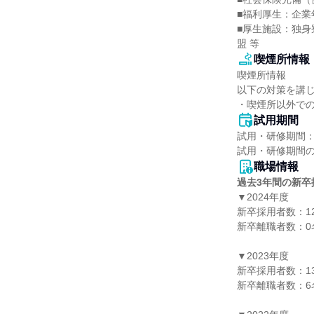
■福利厚生：企業
■厚生施設：独身
盟 等
喫煙所情報
喫煙所情報

以下の対策を講じ
・喫煙所以外で
試用期間
試用・研修期間：
職場情報
過去3年間の新卒
▼2024年度

新卒採用者数：12
新卒離職者数：0名
▼2023年度

新卒採用者数：13
新卒離職者数：6名