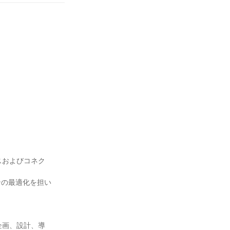
スおよびコネク
ンの最適化を担い
企画、設計、導