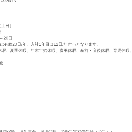
イム制あり
土日）



20日

W休暇、夏季休暇、年末年始休暇、慶弔休暇、産前・産後休暇、育児休暇
他
健康保険、厚生年金、雇用保険、労働災害補償保険（労災））
