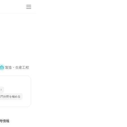
製造・生産工程
い
専門分野を極める
考情報