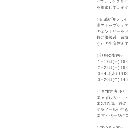
✅フレックスタイ
を推進しています
✨応募歓迎メッセ
世界トップシェ
のエントリーをお
特に機械系、電
なたの生産技術で
✨説明会案内✨

 1月19日(月) 16:00-17:00

 2月23日(月) 16:00-17:00

 3月4日(水) 16:00-17:00

 3月20日(金) 14:30-15:30

✅ 参加方法 ※
➀ まずはリクナ
➁ 3/1以降、
するメールが届き
➂ マイページに
✨求める人材✨
