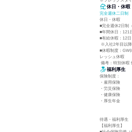
※フレックスタ
休日・休暇
完全週休二日制
休日・休暇

■完全週休2日制（
■年間休日：121日
■有給休暇：12日～
 ※入社2年目以降は有給20日/年、入社1年目は12日/年付与となります。

■休暇制度：G
レッシュ休暇

 備考：特別休暇 
福利厚生
保険制度：

・雇用保険

・労災保険

・健康保険

・厚生年金

待遇・福利厚生

【福利厚生】

■社会保険完備（