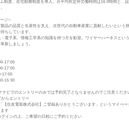
ム制度、在宅勤務制度を導入。月平均所定外労働時間は16.0時間と、
。

ージ✨

ア製品の品質と生産性を支え、次世代の自動車産業に貢献したいという
待ちしています。

気・電子系、情報工学系の知識を持つ方を歓迎。ワイヤーハーネスとい
革新しましょう。

リクナビでのエントリーのみでは予約完了となりませんのでご注意ください
ビからエントリー

件名「【住友電装株式会社】ご登録ありがとうございます」というマイぺ
ます

ログインの上、ご希望の日程にご予約ください
