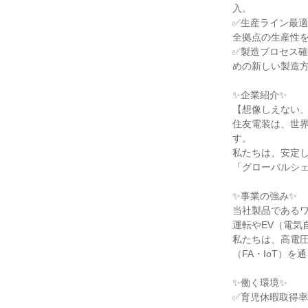
入。

✅生産ライン最適
全拠点の生産性を
✅製造プロセス確
めの新しい製造方
✨企業紹介✨

【想像しえない、
住友電装は、世界
す。

私たちは、安定
「グローバルシェ
✨事業の強み✨

当社製品である
運転やEV（電気
私たちは、高電
（FA・IoT）
✨働く環境✨

✅育児休暇取得率