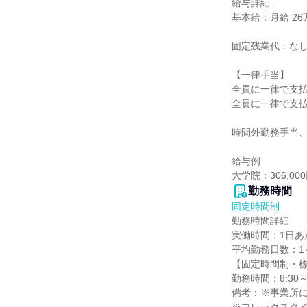
給与詳細

基本給：月給 26万8
固定残業代：なし
【一律手当】

全員に一律で支払
全員に一律で支払
時間外勤務手当、
給与例

大学院：306,00
勤務時間
固定時間制
勤務時間詳細

実働時間：1日あた
平均勤務日数：1ヶ
【固定時間制・標
勤務時間：8:30～
備考：※事業所に