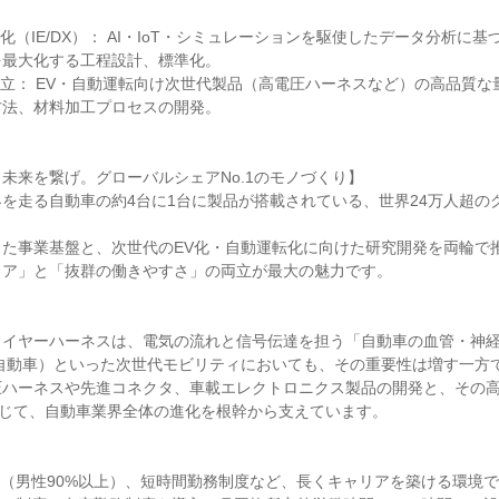
化（IE/DX）： AI・IoT・シミュレーションを駆使したデータ分析に
最大化する工程設計、標準化。

立： EV・自動運転向け次世代製品（高電圧ハーネスなど）の高品質な
法、材料加工プロセスの開発。

未来を繋げ。グローバルシェアNo.1のモノづくり】

を走る自動車の約4台に1台に製品が搭載されている、世界24万人超の
した事業基盤と、次世代のEV化・自動運転化に向けた研究開発を両輪で
ア」と「抜群の働きやすさ」の両立が最大の魅力です。

ワイヤーハーネスは、電気の流れと信号伝達を担う「自動車の血管・神
自動車）といった次世代モビリティにおいても、その重要性は増す一方で
圧ハーネスや先進コネクタ、車載エレクトロニクス製品の開発と、その
を通じて、自動車業界全体の進化を根幹から支えています。

（男性90%以上）、短時間勤務制度など、長くキャリアを築ける環境で