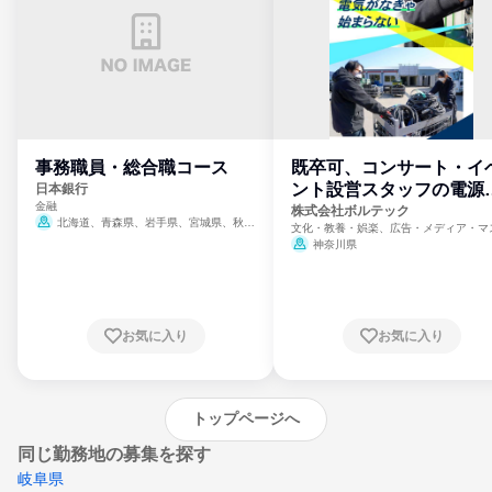
事務職員・総合職コース
既卒可、コンサート・イ
ント設営スタッフの電源
日本銀行
金融
門
株式会社ボルテック
北海道、青森県、岩手県、宮城県、秋田
文化・教養・娯楽、広告・メディア・マ
県、山形県、福島県、茨城県、群馬県、埼玉
ミ、電力・ガス・水道・エネルギー
神奈川県
県、東京都、神奈川県、新潟県、富山県、石
川県、福井県、山梨県、長野県、静岡県、愛
知県、京都府、大阪府、兵庫県、鳥取県、島
根県、岡山県、広島県、山口県、徳島県、香
川県、愛媛県、高知県、福岡県、佐賀県、長
お気に入り
お気に入り
崎県、熊本県、大分県、宮崎県、鹿児島県、
沖縄県
トップページへ
同じ勤務地の募集を探す
岐阜県