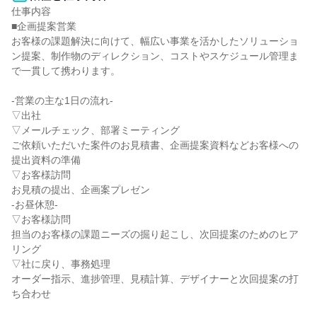
仕事内容

■企画提案営業

お客様の課題解決に向けて、幅広い事業を活かしたソリューショ
ン提案、制作物のディレクション、コストやスケジュール管理ま
で一貫して携わります。

-営業の主な1日の流れ-

▽出社

▽メールチェック、部署ミーティング

ご依頼いただいた案件のお見積書、企画提案資料などお客様への
提出資料の準備

▽お客様訪問

お見積の提出、企画案プレゼン

-お昼休憩-

▽お客様訪問

担当のお客様の課題ニーズの掘り起こし、次回提案のためのヒア
リング

▽社に戻り、事務処理

オーダー指示、進捗管理、見積計算、デザイナーと次回提案の打
ち合わせ
