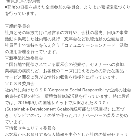
-全員参加の委員会-

■部署の垣根を越えた全員参加の委員会。よりよい職場環境づくり
を行っています。

▽親睦委員会

社員とその家族向けに経営者の方針や、会社の歴史、日頃の事業
活動を掲載した社内報の発行、忘年会など親睦活動の企画運営、
社員同士で気持ちを伝え合う「コミュニケーションカード」活動
の運用管理を行っています。

▽新事業推進委員会

全国各地で開催されている展示会の視察や、セミナーへの参加、
業界誌の購読など、お客様のニーズに応えるための新たな製品・
サービス開発に繋がる情報の収集を積極的に行っています。

▽ＣＳＲ委員会

社内外に向けたＣＳＲ(Corporate Social Responsibility:企業の社会
的責任)活動の推進、環境負荷低減活動を行っています。特に最近
では、2015年9月の国連サミットで採択されたＳＤＧｓ
(Sustainable Development Goals:持続可能な開発目標）に基づ
き、ザンビアのバナナの茎で作ったバナナペーパーの普及に努め
ています。

▽情報セキュリティ委員会

お客様からお預りする個人情報を中心とした社内の情報セキュリ