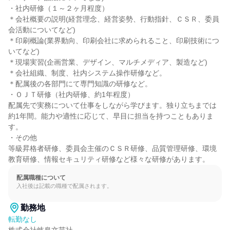
・社内研修（１～２ヶ月程度）

＊会社概要の説明(経営理念、経営姿勢、行動指針、ＣＳＲ、委員
会活動についてなど)

＊印刷概論(業界動向、印刷会社に求められること、印刷技術につ
いてなど)

＊現場実習(企画営業、デザイン、マルチメディア、製造など)

＊会社組織、制度、社内システム操作研修など。

＊配属後の各部門にて専門知識の研修など。

・ＯＪＴ研修（社内研修、約1年程度）

配属先で実務について仕事をしながら学びます。独り立ちまでは
約1年間。能力や適性に応じて、早目に担当を持つこともありま
す。

・その他

等級昇格者研修、委員会主催のＣＳＲ研修、品質管理研修、環境
教育研修、情報セキュリティ研修など様々な研修があります。
配属職種について
入社後は記載の職種で配属されます。
勤務地
転勤なし