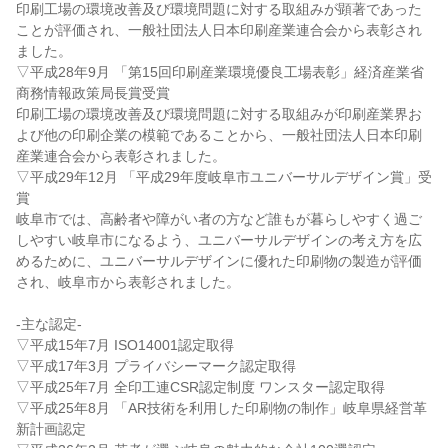
印刷工場の環境改善及び環境問題に対する取組みが顕著であった
ことが評価され、一般社団法人日本印刷産業連合会から表彰され
ました。

▽平成28年9月 「第15回印刷産業環境優良工場表彰」経済産業省
商務情報政策局長賞受賞

印刷工場の環境改善及び環境問題に対する取組みが印刷産業界お
よび他の印刷企業の模範であることから、一般社団法人日本印刷
産業連合会から表彰されました。

▽平成29年12月 「平成29年度岐阜市ユニバーサルデザイン賞」受
賞

岐阜市では、高齢者や障がい者の方など誰もが暮らしやすく過ご
しやすい岐阜市になるよう、ユニバーサルデザインの考え方を広
めるために、ユニバーサルデザインに優れた印刷物の製造が評価
され、岐阜市から表彰されました。

-主な認定-

▽平成15年7月 ISO14001認定取得

▽平成17年3月 プライバシーマーク認定取得

▽平成25年7月 全印工連CSR認定制度 ワンスター認定取得

▽平成25年8月 「AR技術を利用した印刷物の制作」岐阜県経営革
新計画認定
