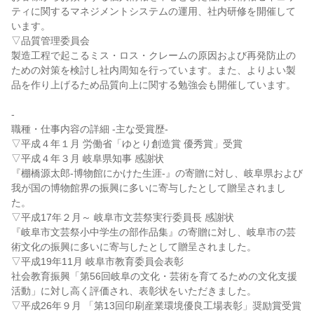
ティに関するマネジメントシステムの運用、社内研修を開催して
います。

▽品質管理委員会

製造工程で起こるミス・ロス・クレームの原因および再発防止の
ための対策を検討し社内周知を行っています。また、よりよい製
品を作り上げるため品質向上に関する勉強会も開催しています。

-

職種・仕事内容の詳細 -主な受賞歴-

▽平成４年１月 労働省「ゆとり創造賞 優秀賞」受賞

▽平成４年３月 岐阜県知事 感謝状

『棚橋源太郎-博物館にかけた生涯-』の寄贈に対し、岐阜県および
我が国の博物館界の振興に多いに寄与したとして贈呈されまし
た。

▽平成17年２月～ 岐阜市文芸祭実行委員長 感謝状

『岐阜市文芸祭小中学生の部作品集』の寄贈に対し、岐阜市の芸
術文化の振興に多いに寄与したとして贈呈されました。

▽平成19年11月 岐阜市教育委員会表彰

社会教育振興「第56回岐阜の文化・芸術を育てるための文化支援
活動」に対し高く評価され、表彰状をいただきました。

▽平成26年９月 「第13回印刷産業環境優良工場表彰」奨励賞受賞
