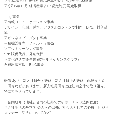
▽平成26年2月 若者が選ぶ岐阜の魅力的な会社100選認定

▽令和5年12月 経済産業省DX認定制度 認定取得

-主な事業-

▽情報コミュニケーション事業

デザイン、印刷、製本、デジタルコンテンツ制作、DPS、封入封
緘

▽ビジネスプロダクト事業

事務機器販売、ノベルティ販売

▽アウトソーシング事業

SNS販促代行、発送代行

▽文化創造支援事業 (岐阜ルネッサンスクラブ)

自費出版支援、BtoC事業

-

研修 あり：新入社員合同研修、新入社員社内研修、配属後のＯＪ
Ｔ研修などがあります。新入社員研修には社内全体で取り組み、
特に力を入れています。

・合同研修（他社と合同の社外での研修、１～３週間程度）

＊会社生活の基本(社会人への出発、社会人としての心得、ビジネ
スマナー、話法についてなど)
