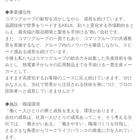
◆事業優位性

コマツグループの叡智を活かしながら、成長を続けています。

温調技術で世界をリードするKELK。刻々と変化する市場動向をと
らえ、最先端の製品開発と製造を手掛ける“熱い”会社です。

また、コマツグループの一員でもあり、コマツグループの共通教
育を実施するなど、グループ内のノウハウを吸収しながら、スピ
ード感ある成長を続けています。

今後も私たちはコマツグループの総合力を結集した先進技術を強
みとし、熱電素子からその応用製品までを手掛ける一貫生産メー
カーとして、

ますます高度化するお客様のニーズに応え続けていきます。ぜひ
みなさんも、当社で世界から注目される技術を身につけ、プロの
技術者へと成長していきませんか？

◆施設・職場環境

「働く一人ひとりの夢と成長を支える」環境があります。

会社の成長は、社員一人ひとりの成長あってこそ。そう考える当
社では、「働きがいある」「働きやすい」職場づくりを目指し、

さまざまな角度からワークライフバランスの推進に力を入れてい
ます。
