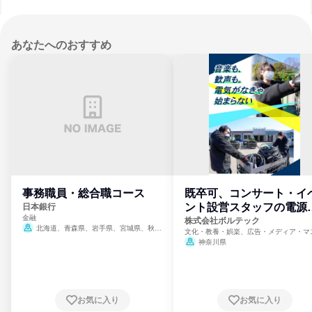
あなたへのおすすめ
事務職員・総合職コース
既卒可、コンサート・イ
ント設営スタッフの電源
日本銀行
金融
門
株式会社ボルテック
北海道、青森県、岩手県、宮城県、秋田
文化・教養・娯楽、広告・メディア・マ
県、山形県、福島県、茨城県、群馬県、埼玉
ミ、電力・ガス・水道・エネルギー
神奈川県
県、東京都、神奈川県、新潟県、富山県、石
川県、福井県、山梨県、長野県、静岡県、愛
知県、京都府、大阪府、兵庫県、鳥取県、島
根県、岡山県、広島県、山口県、徳島県、香
川県、愛媛県、高知県、福岡県、佐賀県、長
お気に入り
お気に入り
崎県、熊本県、大分県、宮崎県、鹿児島県、
沖縄県