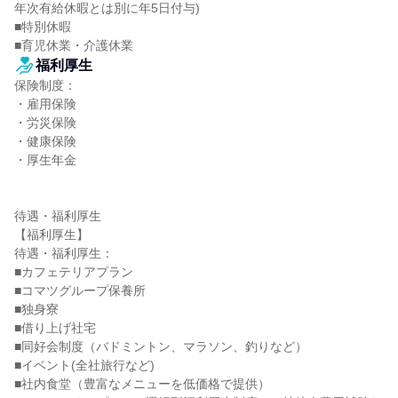
年次有給休暇とは別に年5日付与)

■特別休暇

■育児休業・介護休業
福利厚生
保険制度：

・雇用保険

・労災保険

・健康保険

・厚生年金

待遇・福利厚生

【福利厚生】

待遇・福利厚生：

■カフェテリアプラン

■コマツグループ保養所

■独身寮

■借り上げ社宅

■同好会制度（バドミントン、マラソン、釣りなど）

■イベント(全社旅行など)

■社内食堂（豊富なメニューを低価格で提供）
