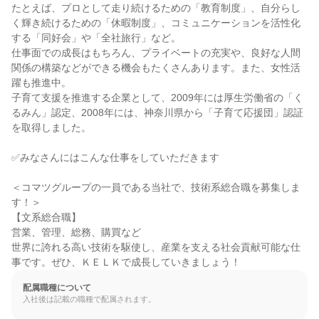
たとえば、プロとして走り続けるための「教育制度」、自分らし
く輝き続けるための「休暇制度」、コミュニケーションを活性化
する「同好会」や「全社旅行」など。

仕事面での成長はもちろん、プライベートの充実や、良好な人間
関係の構築などができる機会もたくさんあります。また、女性活
躍も推進中。

子育て支援を推進する企業として、2009年には厚生労働省の「く
るみん」認定、2008年には、神奈川県から「子育て応援団」認証
を取得しました。

✅みなさんにはこんな仕事をしていただきます

＜コマツグループの一員である当社で、技術系総合職を募集しま
す！＞

【文系総合職】

営業、管理、総務、購買など

世界に誇れる高い技術を駆使し、産業を支える社会貢献可能な仕
事です。ぜひ、ＫＥＬＫで成長していきましょう！
配属職種について
入社後は記載の職種で配属されます。