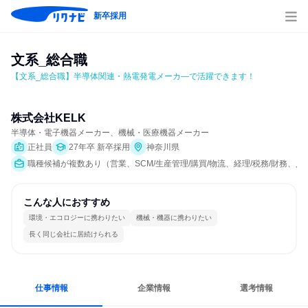
新卒採用
文系_総合職
【文系_総合職】半導体関連・熱電発電メーカ―で活躍できます！
株式会社KELK
半導体・電子機器メーカー、機械・医療機器メーカー
正社員
27年卒 新卒採用
神奈川県
職種候補が複数あり（営業、SCM/生産管理/購買/物流、経理/税務/財務、
こんな人におすすめ
環境・エコロジーに携わりたい
機械・機器に携わりたい
長く同じ会社に居続けられる
仕事情報
企業情報
選考情報