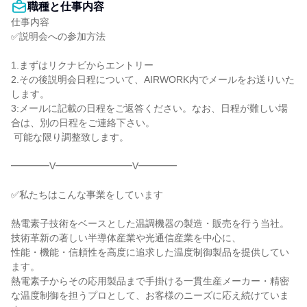
職種と仕事内容
仕事内容

✅説明会への参加方法

1.まずはリクナビからエントリー

2.その後説明会日程について、AIRWORK内でメールをお送りいた
します。

3:メールに記載の日程をご返答ください。なお、日程が難しい場
合は、別の日程をご連絡下さい。

 可能な限り調整致します。

━━━━V━━━━━━━━V━━━━

✅私たちはこんな事業をしています

熱電素子技術をベースとした温調機器の製造・販売を行う当社。
技術革新の著しい半導体産業や光通信産業を中心に、

性能・機能・信頼性を高度に追求した温度制御製品を提供してい
ます。

熱電素子からその応用製品まで手掛ける一貫生産メーカー・精密
な温度制御を担うプロとして、お客様のニーズに応え続けていま