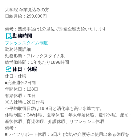
大学院 卒業見込みの方

日給月給：299,000円

備考：残業手当は1分単位で別途全額支給いたします
勤務時間
フレックスタイム制度
勤務時間詳細

勤務形態：フレックスタイム制

総労働時間：1年あたり1896時間
休日・休暇
休日・休暇

■完全週休2日制

年間休日：128日

有給休暇：20日

※入社時に20日付与

※平均取得日数は19.9日と消化率も高い水準です。

休暇制度：GW休暇、夏季休暇、年末年始休暇、慶弔休暇、産前・
産後休暇、育児休暇、介護休暇、リフレッシュ休暇

備考：

■ライフサポート休暇：5日/年(病気や介護等に使用出来る休暇を